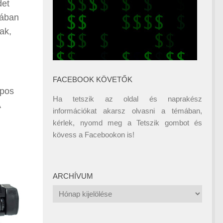
det
gában
ak,
FACEBOOK KÖVETŐK
apos
Ha tetszik az oldal és naprakész
A
információkat akarsz olvasni a témában,
kérlek, nyomd meg a Tetszik gombot és
kövess a
Facebookon
is!
ARCHÍVUM
Archívum