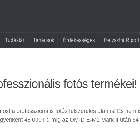
Tudástár
Tanácsok
Érdekességek
Helyszíni Riport
esszionális fotós termékei!
st a professzionális fotós felszerelés után is! És nem i
 egyenként 48 000 Ft, míg az OM-D E-M1 Mark II után 64