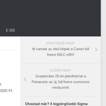
E-BB
KÖVETKEZŐ POSZT
Itt vannak az első képek a Canon full
frame MILC-ről!!!!
ELŐZŐ POSZT
Szeptember 25-én jelentheti be a
Panasonic az új, full frame szenzoros
s
rendszerét
 000 Ft
Olvastad már? A legpörgősebb Sigma