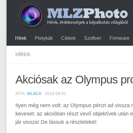
Hírek
Pletykák
Cikkek
Szoftver
Firmware
HÍREK
Akciósak az Olympus prof
ÍRTA:
MLACA
· 2018.09.01
Ilyen még nem volt: az Olympus pénzt ad vissza mo
keveset: az akcióban részt vevő objektívek után
jár vissza! De lássuk a részleteket: