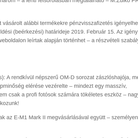
három – a lenti felsorolásban megtalálható – M.Zuiko 
 vásárolt alábbi termékekre pénzvisszafizetés igényelhe
ldési (beérkezési) határideje 2019. Február 15. Az igény
eboldalon leírtak alapján történhet – a részvételi szabál
és): A rendkívül népszerű OM-D sorozat zászlóshajója, m
épminőség elérése vezérelte – mindezt egy masszív,
Nem csak a profi fotósok számára tökéletes eszköz – na
lkozunk!
ak az E-M1 Mark II megvásárlásával együtt – személyen