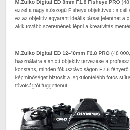
M.Zuiko Digital ED 8mm F1.8 Fisheye PRO
(48 
ezzel a nagylátószögű Fisheye objektívvel: a csill
ez az objektív egyaránt ideális társat jelenthet a
akik tovább szeretnének lépni a kreativitás menté
M.Zuiko Digital ED 12-40mm F2.8 PRO
(48 000,
használatra ajánlott objektív tervezése a professzi
konstans, minden fókusztávolságon F2.8 fényerő é
képminőséget biztosít a legkülönfélébb fotós stíl
távolságtól függetlenül.