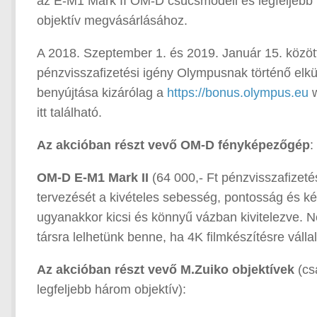
az E-M1 Mark II OM-D csúcsmodell és legfeljebb 
objektív megvásárlásához.
A 2018. Szeptember 1. és 2019. Január 15. között
pénzvisszafizetési igény Olympusnak történő elkü
benyújtása kizárólag a
https://bonus.olympus.eu
w
itt található.
Az akcióban részt vevő OM-D fényképezőgép
:
OM-D E-M1 Mark II
(64 000,- Ft pénzvisszafizet
tervezését a kivételes sebesség, pontosság és k
ugyanakkor kicsi és könnyű vázban kivitelezve. 
társra lelhetünk benne, ha 4K filmkészítésre válla
Az akcióban részt vevő M.Zuiko objektívek
(cs
legfeljebb három objektív):