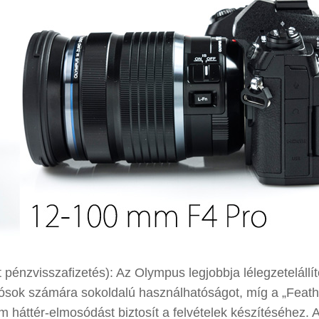
 pénzvisszafizetés): Az Olympus legjobbja lélegzetelállít
otósok számára sokoldalú használhatóságot, míg a „Feat
háttér-elmosódást biztosít a felvételek készítéséhez. 