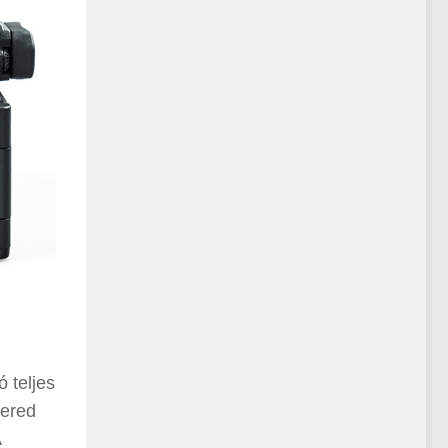
ó teljes
hered
A