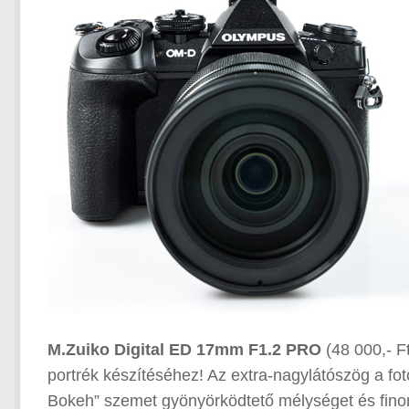
M.Zuiko Digital ED 17mm F1.2 PRO
(48 000,- Ft
portrék készítéséhez! Az extra-nagylátószög a f
Bokeh” szemet gyönyörködtető mélységet és finom 