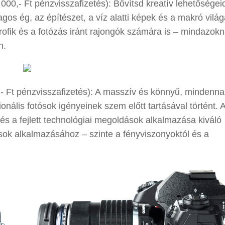
000,- Ft pénzvisszafizetés): Bővítsd kreatív lehetőségei
agos ég, az építészet, a víz alatti képek és a makró vilá
 profik és a fotózás iránt rajongók számára is – mindazokn
n.
- Ft pénzvisszafizetés): A masszív és könnyű, mindenn
onális fotósok igényeinek szem előtt tartásával történt. 
s a fejlett technológiai megoldások alkalmazása kiváló
usok alkalmazásához – szinte a fényviszonyoktól és a