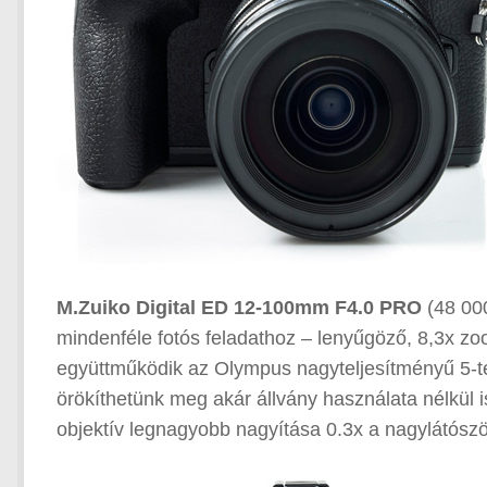
M.Zuiko Digital ED 12-100mm F4.0 PRO
(48 000
mindenféle fotós feladathoz – lenyűgöző, 8,3x zoo
együttműködik az Olympus nagyteljesítményű 5-te
örökíthetünk meg akár állvány használata nélkül i
objektív legnagyobb nagyítása 0.3x a nagylátószö