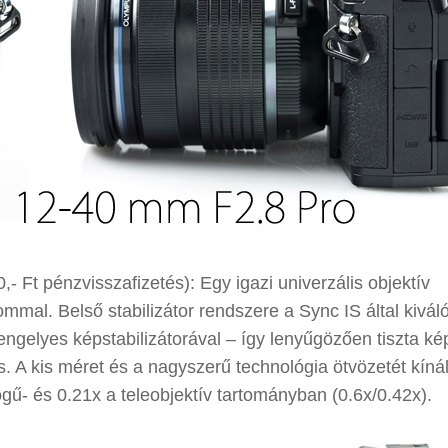
,- Ft pénzvisszafizetés): Egy igazi univerzális objektív
mmal. Belső stabilizátor rendszere a Sync IS által kivál
ngelyes képstabilizátorával – így lenyűgözően tiszta ké
s. A kis méret és a nagyszerű technológia ötvözetét kíná
gű- és 0.21x a teleobjektív tartományban (0.6x/0.42x).