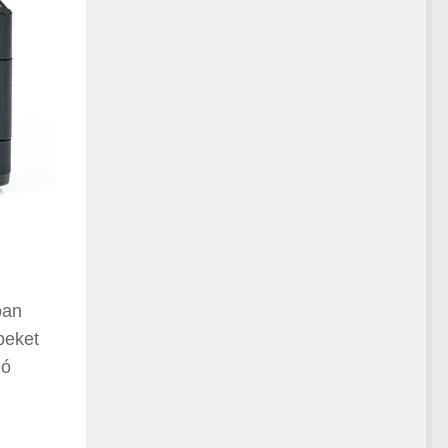
óan
peket
ló