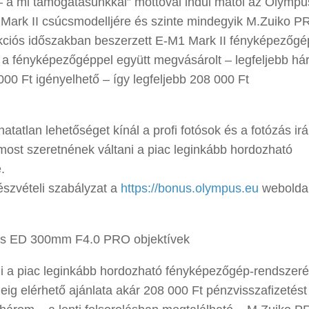
 a mi támogatásunkkal” mottóval indul mától az Olympu
 Mark II csúcsmodelljére és szinte mindegyik M.Zuiko 
 akciós időszakban beszerzett E-M1 Mark II fényképezőg
t a fényképezőgéppel együtt megvásárolt – legfeljebb h
0 Ft igényelhető – így legfeljebb 208 000 Ft
hatatlan lehetőséget kínál a profi fotósok és a fotózás irá
ost szeretnének váltani a piac leginkább hordozható
.
részvételi szabályzat a
https://bonus.olympus.eu
webolda
 és ED 300mm F4.0 PRO objektívek
ni a piac leginkább hordozható fényképezőgép-rendszeré
deig elérhető ajánlata akár 208 000 Ft pénzvisszafizetést