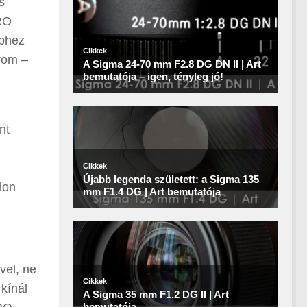
s
PRO
éphez
árom –
nt
lon
vel, ne
 kínál