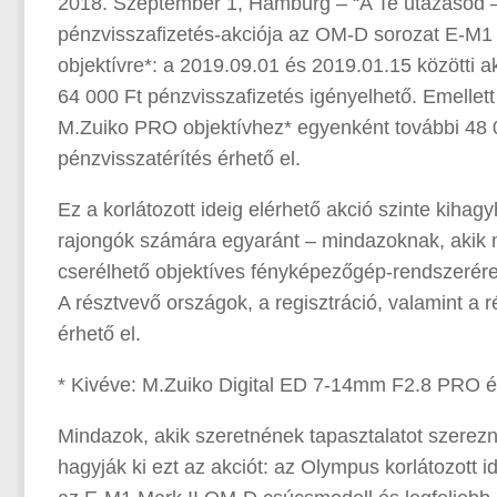
2018. Szeptember 1, Hamburg – “A Te utazásod –
pénzvisszafizetés-akciója az OM-D sorozat E-M1
objektívre*: a 2019.09.01 és 2019.01.15 közötti
64 000 Ft pénzvisszafizetés igényelhető. Emellet
M.Zuiko PRO objektívhez* egyenként további 48 00
pénzvisszatérítés érhető el.
Ez a korlátozott ideig elérhető akció szinte kihagy
rajongók számára egyaránt – mindazoknak, akik m
cserélhető objektíves fényképezőgép-rendszerére
A résztvevő országok, a regisztráció, valamint a 
érhető el.
* Kivéve: M.Zuiko Digital ED 7-14mm F2.8 PRO
Mindazok, akik szeretnének tapasztalatot szerez
hagyják ki ezt az akciót: az Olympus korlátozott i