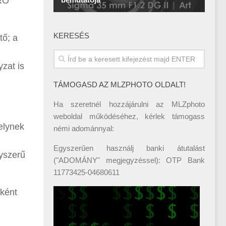
PRO
KERESÉS
tő; a
yzat is
TÁMOGASD AZ MLZPHOTO OLDALT!
Ha szeretnél hozzájárulni az MLZphoto
weboldal működéséhez, kérlek támogass
elynek
némi adománnyal:
Egyszerűen használj banki átutalást
gyszerű
("ADOMÁNY" megjegyzéssel): OTP Bank
11773425-04680611
ként