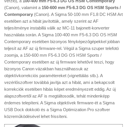
verzió), a
100-400 mm F5-6.3 DG OS HSM Contemporary
Tanácsok
(Canon), valamint a
150-600 mm F5-6.3 DG OS HSM Sports /
Érdekességek
Contemporary
(Canon). A Sigma 50-100 mm F1.8 DC HSM Art
esetében azt a hibát javították, amely szerint az AF
Helyszíni Riport
teljesítménye instabillá válik az MC-11 bajonett-konverter
E-BB
használata során. A Sigma 100-400 mm F5-6.3 DG OS HSM
Contemporary esetében bizonyos fényképezőgépekkel jobban
teljesít az AF az új firmware-rel. Végül a Sigma szuper telefotó
zoomja, a 150-600 mm F5-6.3 DG OS HSM Sports /
Contemporary esetében az új firmware lehetővé teszi, hogy
bizonyos Canon vázakban használhassuk az
objektívkorrekciós paramétereket (vignettálás stb.). A
vezérlőszoftver továbbá javítja azt a hibát, ami a bekapcsolt
korrekciók esetében hibás képet eredményezett eddig. Az új
alapszoftvertől az AF is megtáltosodik, tehát mindenképp
érdemes telepíteni. A Sigma objektívek firmware-ét a Sigma
USB Dock dokkoló és a Sigma Optimization Pro szoftver
közreműködésével lehet frissíteni.