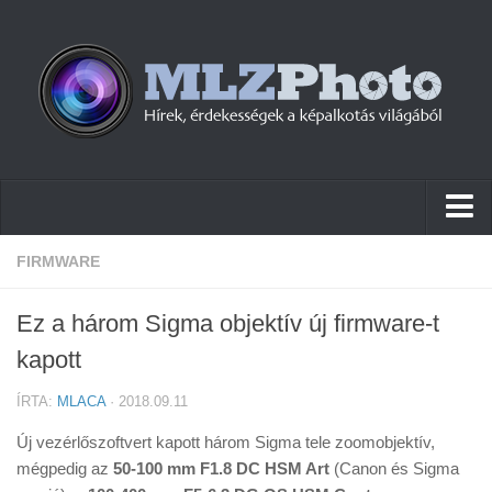
Hírek
FIRMWARE
Pletykák
Ez a három Sigma objektív új firmware-t
Cikkek
kapott
Szoftver
ÍRTA:
MLACA
· 2018.09.11
Firmware
Új vezérlőszoftvert kapott három Sigma tele zoomobjektív,
Tudástár
mégpedig az
50-100 mm F1.8 DC HSM Art
(Canon és Sigma