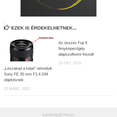
.
EZEK IS ÉRDEKELHETNEK...
Az összes Fuji X
fényképezőgép
alapszoftvere frissült
29 OKT, 2015
„Leszakad a képe” némelyik
Sony FE 35 mm F1.4 GM
objektívnek
22 MÁRC, 2021
KÖVETKEZŐ POSZT