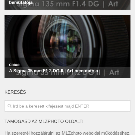
KERESÉS
TÁMOGASD AZ MLZPHOTO OLDALT!
Ha szeretnél hozzájárulni az MLZphoto weboldal működéséhez,