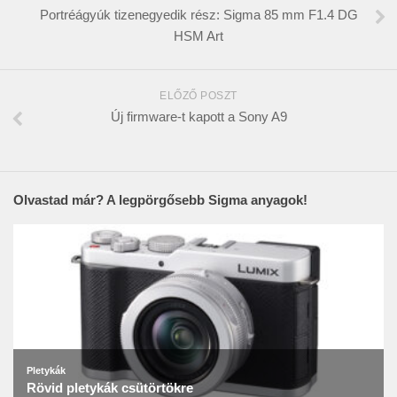
Portréágyúk tizenegyedik rész: Sigma 85 mm F1.4 DG
HSM Art
ELŐZŐ POSZT
Új firmware-t kapott a Sony A9
Olvastad már? A legpörgősebb Sigma anyagok!