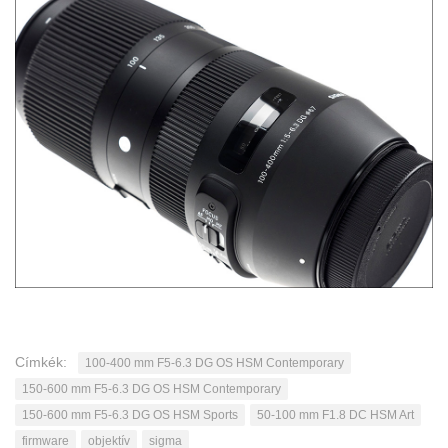
Címkék:
100-400 mm F5-6.3 DG OS HSM Contemporary
150-600 mm F5-6.3 DG OS HSM Contemporary
150-600 mm F5-6.3 DG OS HSM Sports
50-100 mm F1.8 DC HSM Art
firmware
objektív
sigma