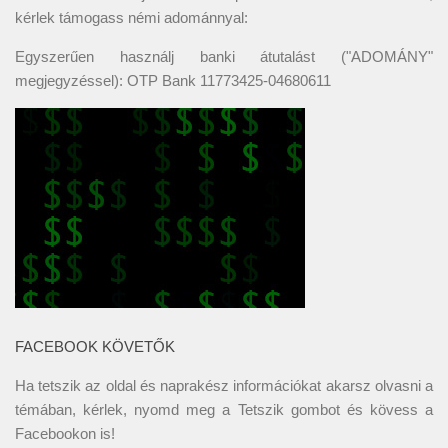
kérlek támogass némi adománnyal:
Egyszerűen használj banki átutalást ("ADOMÁNY"
megjegyzéssel): OTP Bank 11773425-04680611
FACEBOOK KÖVETŐK
Ha tetszik az oldal és naprakész információkat akarsz olvasni a
témában, kérlek, nyomd meg a Tetszik gombot és kövess a
Facebookon
is!