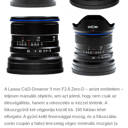
A Laowa C&D-Dreamer 9 mm F2.8 Zero-D – amint említettem –
teljesen manuális objektív, ami azt jelenti, hogy nem csak az
élességállítás, hanem a rekeszelés is kézzel történik. A
fókuszgyűrűt két végpontja között kb. 160 fokban lehet
elforgatni. A gyűrű kellő finomsággal mozog, és a fókuszálás
során csupán a hátsó lencsetag végez minimális mozgást (a