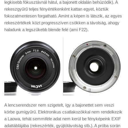
legkisebb fókusztávnál hátul, a bajonett oldalán behúzódik). A
rekeszgyűrű teljes fényértékenként kattan egyet, köztük
fokozatmentesen forgatható. Amint a képen is látszik, az egyes
rekeszértékek közt progresszíven csökken a távolság, ahogy
haladunk a legszűkebb blende felé (ami F22).
A lencserendszer nem szigetelt, így a bajonettet sem veszi
körbe gumigyűrű. Elektronikus csatlakozókkal nem rendelkezik
a Laowa, tehát semmiféle adat nem kerül be fényképeink EXIF
adattáblájába (rekeszérték, gyújtótávolság stb.). A próba során