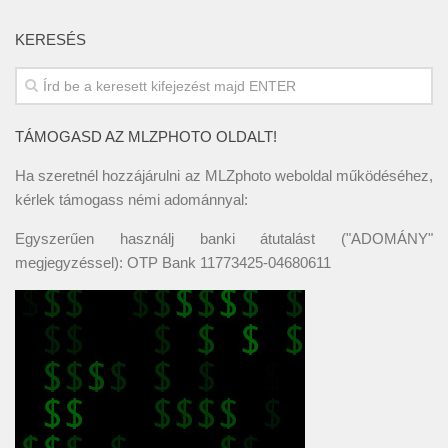
KERESÉS
TÁMOGASD AZ MLZPHOTO OLDALT!
Ha szeretnél hozzájárulni az MLZphoto weboldal működéséhez,
kérlek támogass némi adománnyal:
Egyszerűen használj banki átutalást ("ADOMÁNY"
megjegyzéssel): OTP Bank 11773425-04680611