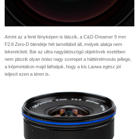
Amint az a fenti fényképen is látszik, a C&D-Dreamer 9 mm
F2.8 Zero-D blendéje hét lamellából áll, melyek alakja nem
lekerekített. Bár az ultra nagylátószögű objektívek esetében
nem játszik olyan óriási nagy szerepet a háttérelmosás jellege,
a képmintákon majd láthatjuk, hogy a kis Laowa egész jól
teljesít ezen a téren is.