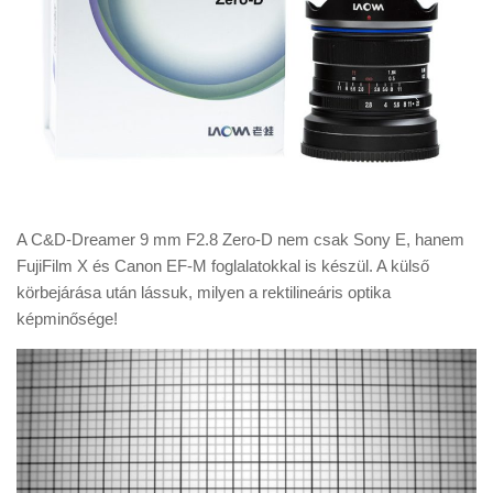
A C&D-Dreamer 9 mm F2.8 Zero-D nem csak Sony E, hanem
FujiFilm X és Canon EF-M foglalatokkal is készül. A külső
körbejárása után lássuk, milyen a rektilineáris optika
képminősége!