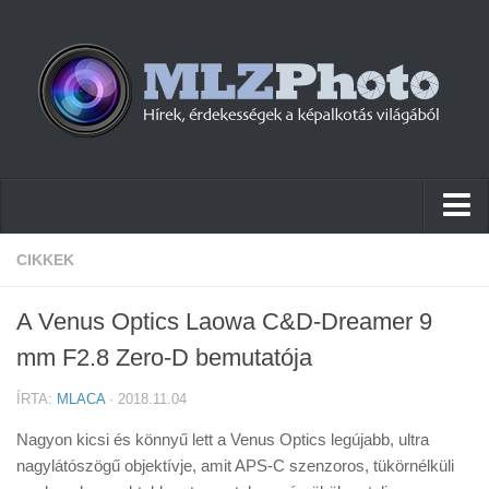
Hírek
CIKKEK
Pletykák
A Venus Optics Laowa C&D-Dreamer 9
Cikkek
mm F2.8 Zero-D bemutatója
Szoftver
ÍRTA:
MLACA
· 2018.11.04
Firmware
Nagyon kicsi és könnyű lett a Venus Optics legújabb, ultra
Tudástár
nagylátószögű objektívje, amit APS-C szenzoros, tükörnélküli