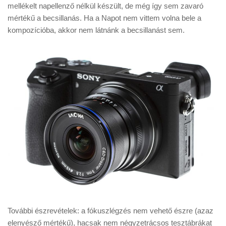
mellékelt napellenző nélkül készült, de még így sem zavaró
mértékű a becsillanás. Ha a Napot nem vittem volna bele a
kompozícióba, akkor nem látnánk a becsillanást sem.
További észrevételek: a fókuszlégzés nem vehető észre (azaz
elenyésző mértékű), hacsak nem négyzetrácsos tesztábrákat