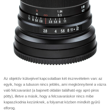
Az objektív külsejével kapcsolatban két észrevételem van: az
egyik, hogy a tubuson nincs jelölés, ami megkönnyítené a vázra
való felcsavarást (a bajonett oldalán található egy apró piros
pötty), illetve a másik, hogy a felcsavaráskor nincs mibe
kapaszkodnia kezünknek, a folyamat közben mindkét gyűrű
elforog.