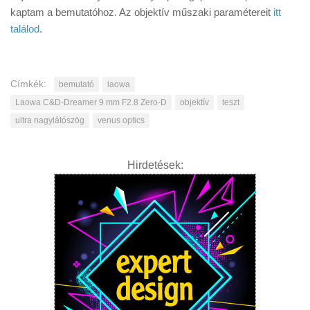
kaptam a bemutatóhoz. Az objektív műszaki paramétereit
itt
találod
.
Címkék:
bemutató
laowa
Laowa C&D-Dreamer 9 mm F2.8 Zero-D
objektív
teszt
ultra nagylátószög
venus optics
Hirdetések: