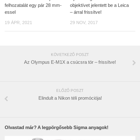
felhozatalát egy pár 28 mm-
objektívet jelentett be a Leica
essel
– árral frissítve!
19 ÁPR, 2021
29 NOV, 2017
KÖVETKEZŐ POSZT
Az Olympus E-M1X a csúcsra tör – frissítve!
ELŐZŐ POSZT
Elindult a Nikon téli promóciója!
Olvastad már? A legpörgősebb Sigma anyagok!