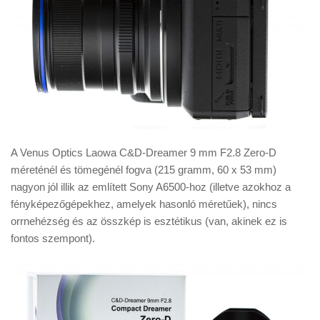
A Venus Optics Laowa C&D-Dreamer 9 mm F2.8 Zero-D
méreténél és tömegénél fogva (215 gramm, 60 x 53 mm)
nagyon jól illik az említett Sony A6500-hoz (illetve azokhoz a
fényképezőgépekhez, amelyek hasonló méretűek), nincs
orrnehézség és az összkép is esztétikus (van, akinek ez is
fontos szempont).