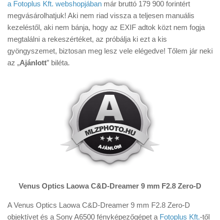
a Fotoplus Kft. webshopjában
már bruttó 179 900 forintért
megvásárolhatjuk! Aki nem riad vissza a teljesen manuális
kezeléstől, aki nem bánja, hogy az EXIF adtok közt nem fogja
megtalálni a rekeszértéket, az próbálja ki ezt a kis
gyöngyszemet, biztosan meg lesz vele elégedve! Tőlem jár neki
az „
Ajánlott
” biléta.
Venus Optics Laowa C&D-Dreamer 9 mm F2.8 Zero-D
A Venus Optics Laowa C&D-Dreamer 9 mm F2.8 Zero-D
objektívet és a Sony A6500 fényképezőgépet a
Fotoplus Kft.
-től