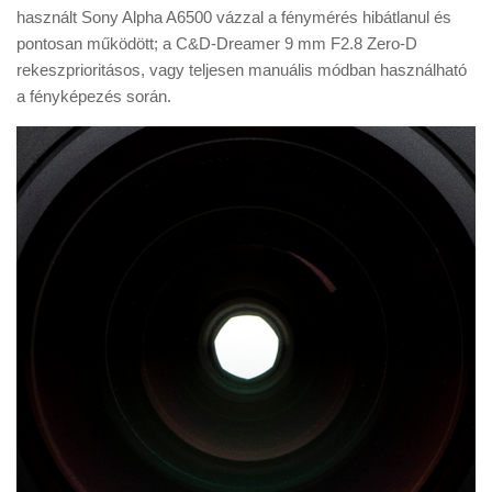
használt Sony Alpha A6500 vázzal a fénymérés hibátlanul és
pontosan működött; a C&D-Dreamer 9 mm F2.8 Zero-D
rekeszprioritásos, vagy teljesen manuális módban használható
a fényképezés során.