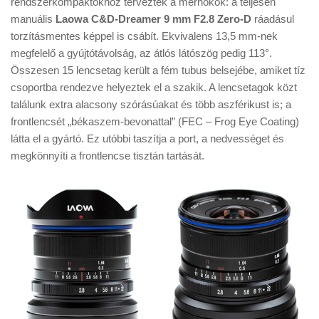
rendszerkompaktokhoz terveztek a mérnökök: a teljesen
Tanácsok
manuális
Laowa C&D-Dreamer 9 mm F2.8 Zero-D
ráadásul
Érdekességek
torzításmentes képpel is csábít. Ekvivalens 13,5 mm-nek
megfelelő a gyújtótávolság, az átlós látószög pedig 113°.
Helyszíni Riport
Összesen 15 lencsetag került a fém tubus belsejébe, amiket tíz
E-BB
csoportba rendezve helyeztek el a szakik. A lencsetagok közt
találunk extra alacsony szórásúakat és több aszférikust is; a
frontlencsét „békaszem-bevonattal” (FEC – Frog Eye Coating)
látta el a gyártó. Ez utóbbi taszítja a port, a nedvességet és
megkönnyíti a frontlencse tisztán tartását.