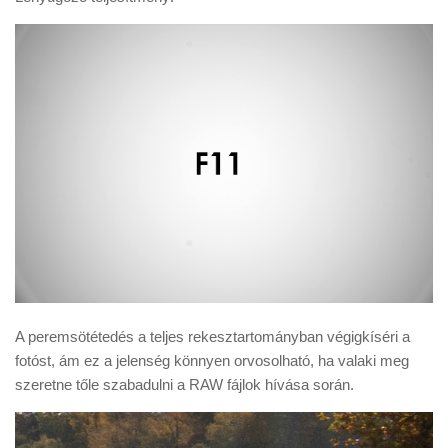
A peremsötétedés a teljes rekesztartományban végigkíséri a
fotóst, ám ez a jelenség könnyen orvosolható, ha valaki meg
szeretne tőle szabadulni a RAW fájlok hívása során.