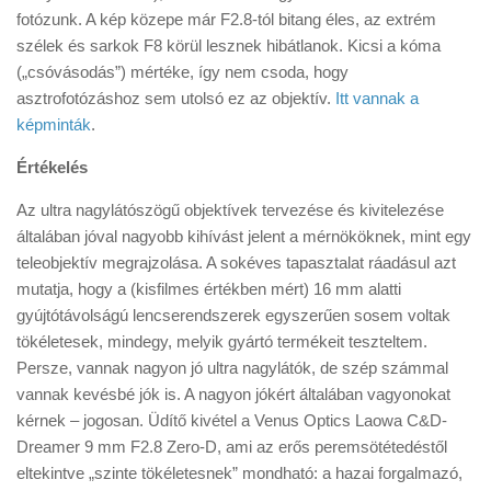
fotózunk. A kép közepe már F2.8-tól bitang éles, az extrém
szélek és sarkok F8 körül lesznek hibátlanok. Kicsi a kóma
(„csóvásodás”) mértéke, így nem csoda, hogy
asztrofotózáshoz sem utolsó ez az objektív.
Itt vannak a
képminták
.
Értékelés
Az ultra nagylátószögű objektívek tervezése és kivitelezése
általában jóval nagyobb kihívást jelent a mérnököknek, mint egy
teleobjektív megrajzolása. A sokéves tapasztalat ráadásul azt
mutatja, hogy a (kisfilmes értékben mért) 16 mm alatti
gyújtótávolságú lencserendszerek egyszerűen sosem voltak
tökéletesek, mindegy, melyik gyártó termékeit teszteltem.
Persze, vannak nagyon jó ultra nagylátók, de szép számmal
vannak kevésbé jók is. A nagyon jókért általában vagyonokat
kérnek – jogosan. Üdítő kivétel a Venus Optics Laowa C&D-
Dreamer 9 mm F2.8 Zero-D, ami az erős peremsötétedéstől
eltekintve „szinte tökéletesnek” mondható: a hazai forgalmazó,