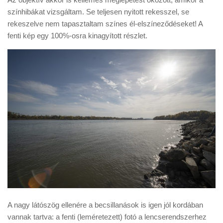
színhibákat vizsgáltam. Se teljesen nyitott rekesszel, se
rekeszelve nem tapasztaltam színes él-elszíneződéseket! A
fenti kép egy 100%-osra kinagyított részlet.
A nagy látószög ellenére a becsillanások is igen jól kordában
vannak tartva: a fenti (leméretezett) fotó a lencserendszerhez