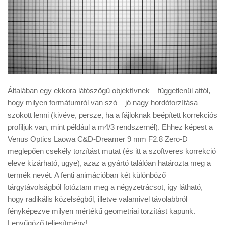
Általában egy ekkora látószögű objektívnek – függetlenül attól,
hogy milyen formátumról van szó – jó nagy hordótorzítása
szokott lenni (kivéve, persze, ha a fájloknak beépített korrekciós
profiljuk van, mint például a m4/3 rendszernél). Ehhez képest a
Venus Optics Laowa C&D-Dreamer 9 mm F2.8 Zero-D
meglepően csekély torzítást mutat (és itt a szoftveres korrekció
eleve kizárható, ugye), azaz a gyártó találóan határozta meg a
termék nevét. A fenti animációban két különböző
tárgytávolságból fotóztam meg a négyzetrácsot, így látható,
hogy radikális közelségből, illetve valamivel távolabbról
fényképezve milyen mértékű geometriai torzítást kapunk.
Lenyűgöző teljesítmény!