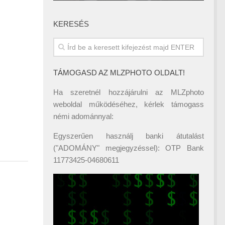
KERESÉS
TÁMOGASD AZ MLZPHOTO OLDALT!
Ha szeretnél hozzájárulni az MLZphoto
weboldal működéséhez, kérlek támogass
némi adománnyal:
Egyszerűen használj banki átutalást
("ADOMÁNY" megjegyzéssel): OTP Bank
11773425-04680611