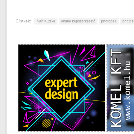
Címkék:
Ivan Kutskir
online képszerkesztő
photopea
photos