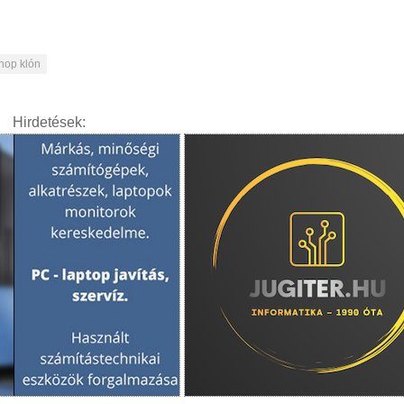
hop klón
Hirdetések: