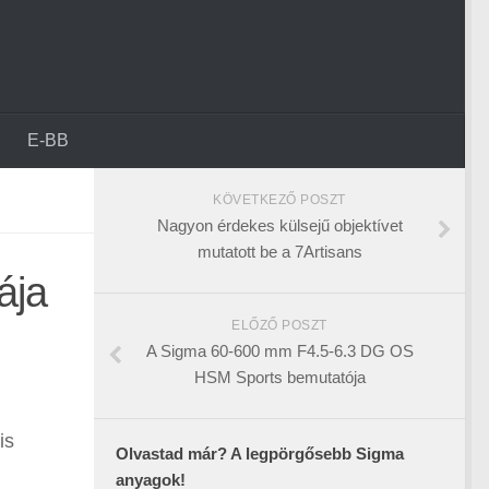
E-BB
KÖVETKEZŐ POSZT
Nagyon érdekes külsejű objektívet
mutatott be a 7Artisans
ája
ELŐZŐ POSZT
A Sigma 60-600 mm F4.5-6.3 DG OS
HSM Sports bemutatója
is
Olvastad már? A legpörgősebb Sigma
anyagok!