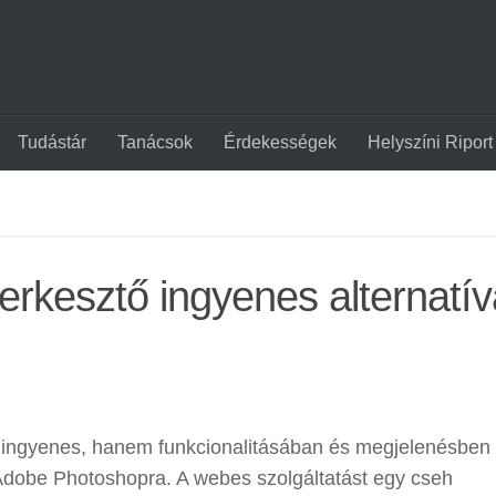
Tudástár
Tanácsok
Érdekességek
Helyszíni Riport
rkesztő ingyenes alternatív
ingyenes, hanem funkcionalitásában és megjelenésben 
 Adobe Photoshopra. A webes szolgáltatást egy cseh