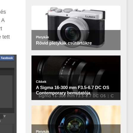
 és
 A
t
 tett