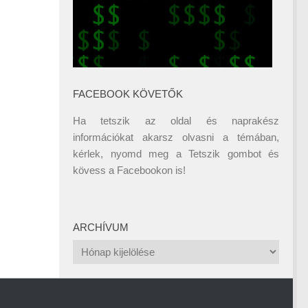
FACEBOOK KÖVETŐK
Ha tetszik az oldal és naprakész
információkat akarsz olvasni a témában,
kérlek, nyomd meg a Tetszik gombot és
kövess a
Facebookon
is!
ARCHÍVUM
Archívum