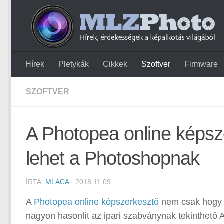
Hírek
Pletykák
Cikkek
Szoftver
Firmware
SZOFTVER
A Photopea online képsze
lehet a Photoshopnak
ÍRTA:
MLACA
· 2018.11.09
A
Photopea online képszerkesztő
nem csak hogy 
nagyon hasonlít az ipari szabványnak tekinthető