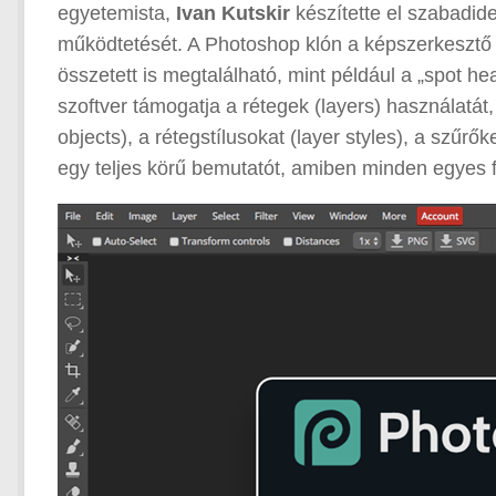
egyetemista,
Ivan Kutskir
készítette el szabadide
működtetését. A Photoshop klón a képszerkesztő es
összetett is megtalálható, mint például a „spot hea
szoftver támogatja a rétegek (layers) használatát
objects), a rétegstílusokat (layer styles), a szűrők
egy teljes körű bemutatót, amiben minden egyes fu