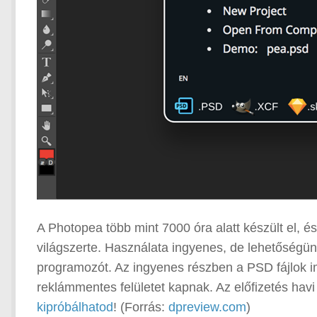
A Photopea több mint 7000 óra alatt készült el, és
világszerte. Használata ingyenes, de lehetőségün
programozót. Az ingyenes részben a PSD fájlok i
reklámmentes felületet kapnak. Az előfizetés havi 
kipróbálhatod
! (Forrás:
dpreview.com
)