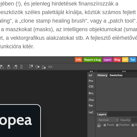
jében (!), és jelenleg hirdetések finanszírozzák a
zközök széles palettáját kínálja, köztük számos fejlett
ling”, a „clone stamp healing brush”, vagy a „patch tool”.
, a maszkokat (masks), az intelligens objektumokat (smar
et, a vektorgrafikus alakzatokat stb. A fejlesztő elérhetővé
nkcióra kitér.