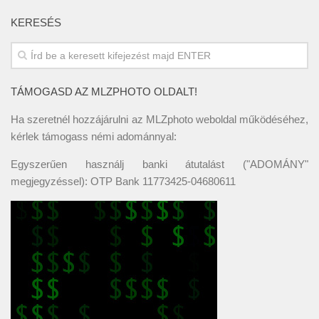
KERESÉS
TÁMOGASD AZ MLZPHOTO OLDALT!
Ha szeretnél hozzájárulni az MLZphoto weboldal működéséhez,
kérlek támogass némi adománnyal:
Egyszerűen használj banki átutalást ("ADOMÁNY"
megjegyzéssel): OTP Bank 11773425-04680611