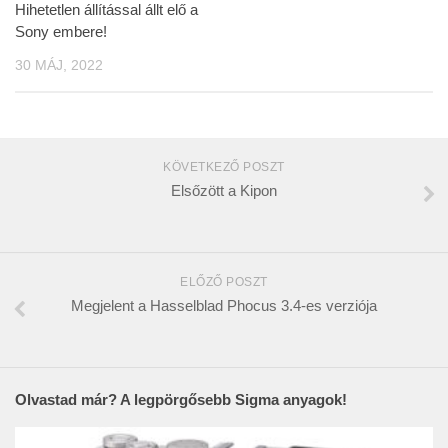
Hihetetlen állítással állt elő a
Sony embere!
30 MÁJ, 2022
KÖVETKEZŐ POSZT
Elsőzött a Kipon
ELŐZŐ POSZT
Megjelent a Hasselblad Phocus 3.4-es verziója
Olvastad már? A legpörgősebb Sigma anyagok!