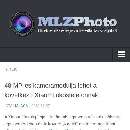
Hírek
HÍREK
Pletykák
48 MP-es kameramodulja lehet a
Cikkek
következő Xiaomi okostelefonnak
Szoftver
ÍRTA:
MLACA
· 2018.12.07
Firmware
A Xiaomi társalapítója, Lin Bin, aki egyben a vállalat elnöke is,
Tudástár
egy igen érdekes és felkavaró „izgatót” osztott meg a kínai