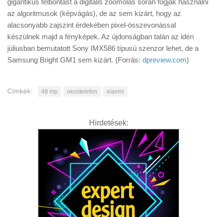
gigantikus felbontást a digitális zoomolás során fogják használni
az algoritmusok (képvágás), de az sem kizárt, hogy az
alacsonyabb zajszint érdekében pixel-összevonással
készülnek majd a fényképek. Az újdonságban talán az idén
júliusban bemutatott Sony IMX586 típusú szenzor lehet, de a
Samsung Bright GM1 sem kizárt. (Forrás:
dpreview.com
)
Címkék:
48 mp
okostelefon
xiaomi
Hirdetések: