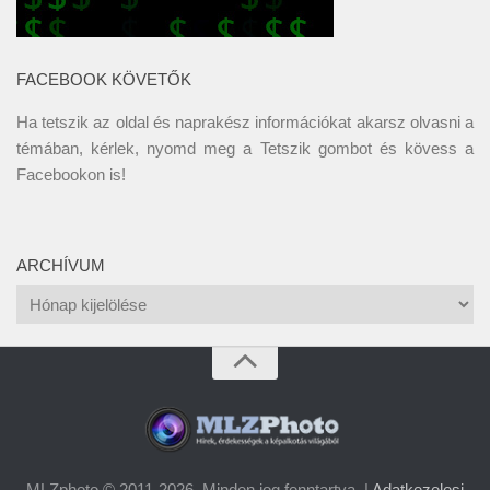
FACEBOOK KÖVETŐK
Ha tetszik az oldal és naprakész információkat akarsz olvasni a
témában, kérlek, nyomd meg a Tetszik gombot és kövess a
Facebookon
is!
ARCHÍVUM
Archívum
MLZphoto © 2011-2026. Minden jog fenntartva. |
Adatkezelesi