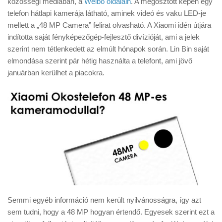
közösségi médiában, a
Weibo oldalain
. A megosztott képen egy
Tanácsok
telefon hátlapi kamerája látható, aminek videó és vaku LED-je
Érdekességek
mellett a „48 MP Camera” felirat olvasható. A Xiaomi idén útjára
indította saját fényképezőgép-fejlesztő divízióját, ami a jelek
Helyszíni Riport
szerint nem tétlenkedett az elmúlt hónapok során. Lin Bin saját
E-BB
elmondása szerint pár hétig használta a telefont, ami jövő
januárban kerülhet a piacokra.
Semmi egyéb információ nem került nyilvánosságra, így azt
sem tudni, hogy a 48 MP hogyan értendő. Egyesek szerint ezt a