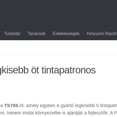
Tudástár
Tanácsok
Érdekességek
Helyszíni Riport
kisebb öt tintapatronos
 a
TS705
-öt, amely egyben a gyártó legkisebb 5 tintapat
ni, hanem irodai környezetbe is ajánlják a fejlesztők. A