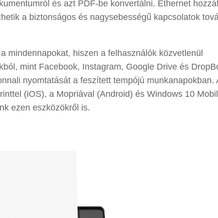
okumentumról és azt PDF-be konvertálni. Ethernet hozzá
hetik a biztonságos és nagysebességű kapcsolatok tov
a mindennapokat, hiszen a felhasználók közvetlenül
kból, mint Facebook, Instagram, Google Drive és DropBo
nali nyomtatását a feszített tempójú munkanapokban. 
nttel (iOS), a Mopriával (Android) és Windows 10 Mobile
nk ezen eszközökről is.