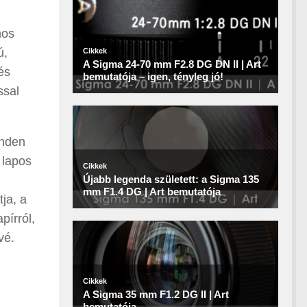
nos
ú,
és
ssal
inden
 lapos
ja, a
pírról,
vé.