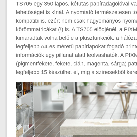
TS705 egy 350 lapos, kétutas papíradagolóval van 
lehetőséget is kínál. A nyomtató természetesen tö
kompatibilis, ezért nem csak hagyományos nyoma
körömmatricákat (!) is. A TS705 elődjénél, a PIX
kimaradtak volna belőle a pluszfunkciók: a hálóz
legfeljebb A4-es méretű papírlapokat fogadó printer
információk egy pillanat alatt leolvashatók. A PI
(pigmentfekete, fekete, cián, magenta, sárga) pa
legfeljebb 15 készülhet el, míg a színesekből kere