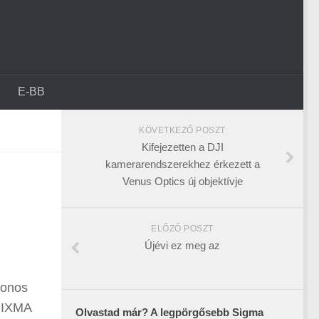
E-BB
KÖVETKEZŐ POSZT
Kifejezetten a DJI
kamerarendszerekhez érkezett a
Venus Optics új objektívje
ELŐZŐ POSZT
Újévi ez meg az
ronos
 PIXMA
Olvastad már? A legpörgősebb Sigma