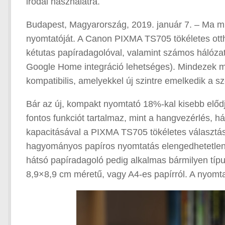
irodai használatra.
Budapest, Magyarország, 2019. január 7. – Ma mu
nyomtatóját. A Canon PIXMA TS705 tökéletes ottho
kétutas papíradagolóval, valamint számos hálózat
Google Home integráció lehetséges). Mindezek mel
kompatibilis, amelyekkel új szintre emelkedik a 
Bár az új, kompakt nyomtató 18%-kal kisebb elő
fontos funkciót tartalmaz, mint a hangvezérlés, h
kapacitásával a PIXMA TS705 tökéletes választás
hagyományos papíros nyomtatás elengedhetetlen. A
hátsó papíradagoló pedig alkalmas bármilyen típu
8,9×8,9 cm méretű, vagy A4-es papírról. A nyomt