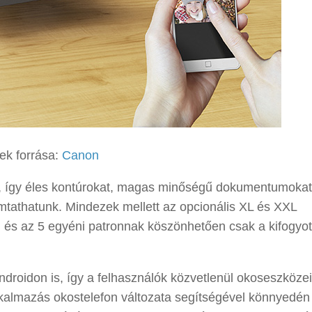
ek forrása:
Canon
, így éles kontúrokat, magas minőségű dokumentumokat
omtathatunk. Mindezek mellett az opcionális XL és XXL
 és az 5 egyéni patronnak köszönhetően csak a kifogyott
roidon is, így a felhasználók közvetlenül okoseszközei
alkalmazás okostelefon változata segítségével könnyedén