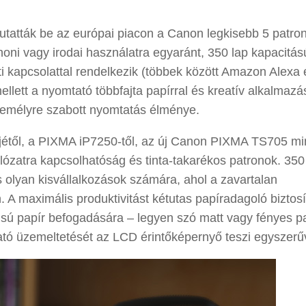
tatták be az európai piacon a Canon legkisebb 5 patro
ni vagy irodai használatra egyaránt, 350 lap kapacitás
i kapcsolattal rendelkezik (többek között Amazon Alexa 
lett a nyomtató többfajta papírral és kreatív alkalmazá
személyre szabott nyomtatás élménye.
djétől, a PIXMA iP7250-től, az új Canon PIXMA TS705 m
álózatra kapcsolhatóság és tinta-takarékos patronok. 350
 olyan kisvállalkozások számára, ahol a zavartalan
 maximális produktivitást kétutas papíradagoló biztosít
sú papír befogadására – legyen szó matt vagy fényes pa
ató üzemeltetését az LCD érintőképernyő teszi egyszerű