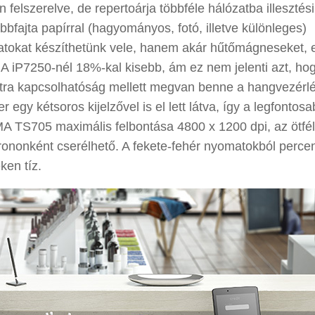
felszerelve, de repertoárja többféle hálózatba illesztési
bbfajta papírral (hagyományos, fotó, illetve különleges)
tokat készíthetünk vele, hanem akár hűtőmágneseket, 
MA iP7250-nél 18%-kal kisebb, ám ez nem jelenti azt, ho
atra kapcsolhatóság mellett megvan benne a hangvezérlés
 egy kétsoros kijelzővel is el lett látva, így a legfontos
XMA TS705 maximális felbontása 4800 x 1200 dpi, az ötfél
trononként cserélhető. A fekete-fehér nyomatokból perce
ken tíz.