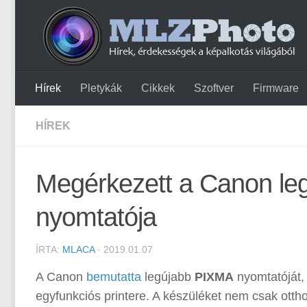
Hírek
Pletykák
Cikkek
Szoftver
Firmware
HÍREK
Megérkezett a Canon leg
nyomtatója
ÍRTA:
MLACA
· 2019.01.07
A Canon
bemutatta
legújabb
PIXMA
nyomtatóját,
egyfunkciós printere. A készüléket nem csak ottho