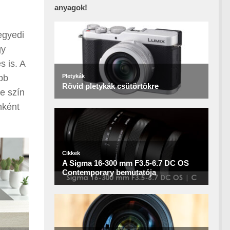
anyagok!
egyedi
gy
 is. A
abb
e szín
nként