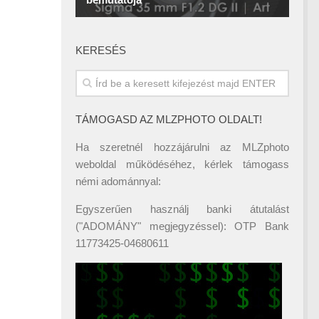
KERESÉS
TÁMOGASD AZ MLZPHOTO OLDALT!
Ha szeretnél hozzájárulni az MLZphoto
weboldal működéséhez, kérlek támogass
némi adománnyal:
Egyszerűen használj banki átutalást
("ADOMÁNY" megjegyzéssel): OTP Bank
11773425-04680611