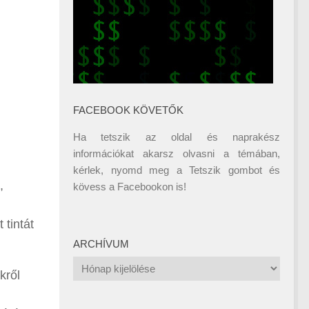
FACEBOOK KÖVETŐK
Ha tetszik az oldal és naprakész
információkat akarsz olvasni a témában,
kérlek, nyomd meg a Tetszik gombot és
,
kövess a
Facebookon
is!
 tintát
ARCHÍVUM
Archívum
kről