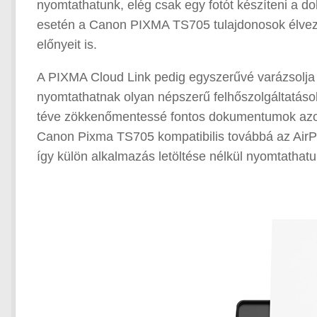
nyomtathatunk, elég csak egy fotót készíteni a d
esetén a Canon PIXMA TS705 tulajdonosok élvez
előnyeit is.
A PIXMA Cloud Link pedig egyszerűvé varázsolja 
nyomtathatnak olyan népszerű felhőszolgáltatáso
téve zökkenőmentessé fontos dokumentumok azon
Canon Pixma TS705 kompatibilis továbbá az AirPri
így külön alkalmazás letöltése nélkül nyomtathatu