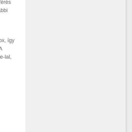
férés
ábbi
x, így
A
-lal,