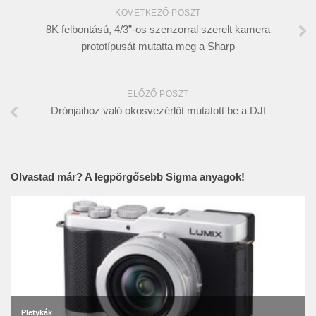
KÖVETKEZŐ POSZT
8K felbontású, 4/3”-os szenzorral szerelt kamera
prototípusát mutatta meg a Sharp
ELŐZŐ POSZT
Drónjaihoz való okosvezérlőt mutatott be a DJI
Olvastad már? A legpörgősebb Sigma anyagok!