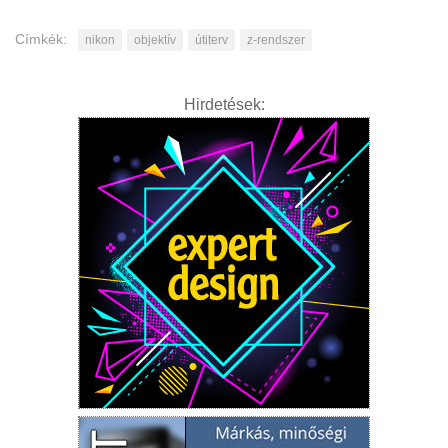
Címkék:
nikon
objektív
útiterv
z-rendszer
Hirdetések: