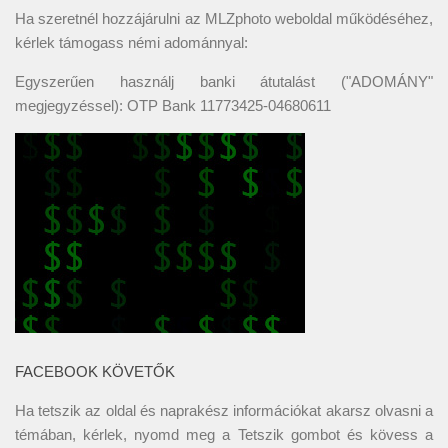
Ha szeretnél hozzájárulni az MLZphoto weboldal működéséhez,
kérlek támogass némi adománnyal:
Egyszerűen használj banki átutalást ("ADOMÁNY"
megjegyzéssel): OTP Bank 11773425-04680611
FACEBOOK KÖVETŐK
Ha tetszik az oldal és naprakész információkat akarsz olvasni a
témában, kérlek, nyomd meg a Tetszik gombot és kövess a