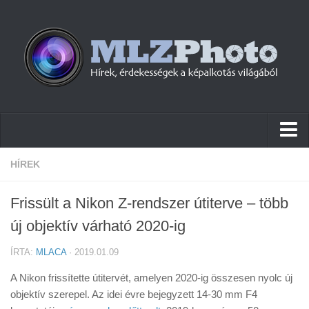
Hírek
HÍREK
Pletykák
Frissült a Nikon Z-rendszer útiterve – több
Cikkek
új objektív várható 2020-ig
Szoftver
ÍRTA:
MLACA
· 2019.01.09
Firmware
A Nikon frissítette útitervét, amelyen 2020-ig összesen nyolc új
Tudástár
objektív szerepel. Az idei évre bejegyzett 14-30 mm F4