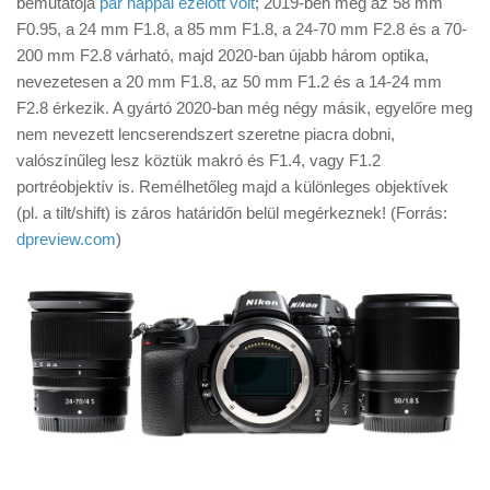
bemutatója
pár nappal ezelőtt volt
; 2019-ben még az 58 mm
Tanácsok
F0.95, a 24 mm F1.8, a 85 mm F1.8, a 24-70 mm F2.8 és a 70-
Érdekességek
200 mm F2.8 várható, majd 2020-ban újabb három optika,
nevezetesen a 20 mm F1.8, az 50 mm F1.2 és a 14-24 mm
Helyszíni Riport
F2.8 érkezik. A gyártó 2020-ban még négy másik, egyelőre meg
E-BB
nem nevezett lencserendszert szeretne piacra dobni,
valószínűleg lesz köztük makró és F1.4, vagy F1.2
portréobjektív is. Remélhetőleg majd a különleges objektívek
(pl. a tilt/shift) is záros határidőn belül megérkeznek! (Forrás:
dpreview.com
)