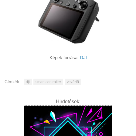
Képek forrása:
DJI
Címkék:
dji
smart controller
vezérlő
Hirdetések: