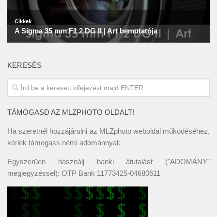
KERESÉS
TÁMOGASD AZ MLZPHOTO OLDALT!
Ha szeretnél hozzájárulni az MLZphoto weboldal működéséhez,
kérlek támogass némi adománnyal:
Egyszerűen használj banki átutalást ("ADOMÁNY"
megjegyzéssel): OTP Bank 11773425-04680611