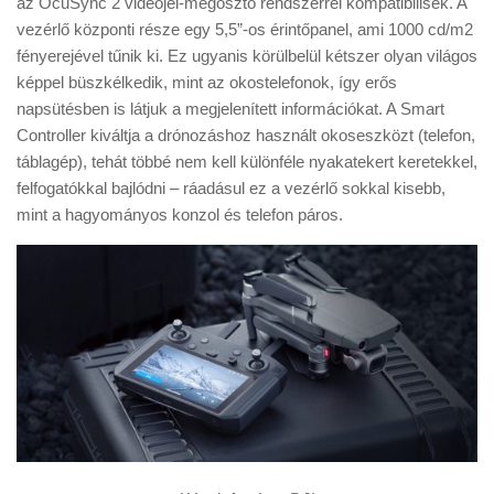
az OcuSync 2 videojel-megosztó rendszerrel kompatibilisek. A
Tanácsok
vezérlő központi része egy 5,5”-os érintőpanel, ami 1000 cd/m2
Érdekességek
fényerejével tűnik ki. Ez ugyanis körülbelül kétszer olyan világos
képpel büszkélkedik, mint az okostelefonok, így erős
Helyszíni Riport
napsütésben is látjuk a megjelenített információkat. A Smart
E-BB
Controller kiváltja a drónozáshoz használt okoseszközt (telefon,
táblagép), tehát többé nem kell különféle nyakatekert keretekkel,
felfogatókkal bajlódni – ráadásul ez a vezérlő sokkal kisebb,
mint a hagyományos konzol és telefon páros.