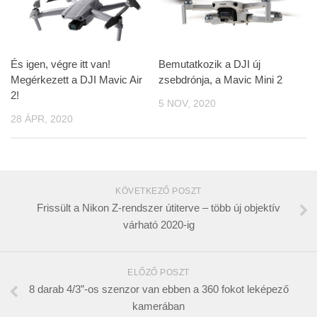
És igen, végre itt van!
Bemutatkozik a DJI új
Megérkezett a DJI Mavic Air
zsebdrónja, a Mavic Mini 2
2!
5 NOV, 2020
28 ÁPR, 2020
KÖVETKEZŐ POSZT
Frissült a Nikon Z-rendszer útiterve – több új objektív
várható 2020-ig
ELŐZŐ POSZT
8 darab 4/3”-os szenzor van ebben a 360 fokot leképező
kamerában