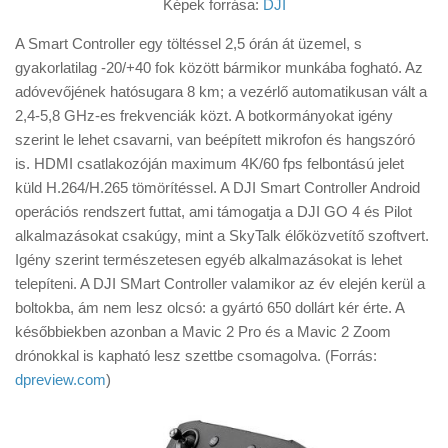
Képek forrása:
DJI
A Smart Controller egy töltéssel 2,5 órán át üzemel, s
gyakorlatilag -20/+40 fok között bármikor munkába fogható. Az
adóvevőjének hatósugara 8 km; a vezérlő automatikusan vált a
2,4-5,8 GHz-es frekvenciák közt. A botkormányokat igény
szerint le lehet csavarni, van beépített mikrofon és hangszóró
is. HDMI csatlakozóján maximum 4K/60 fps felbontású jelet
küld H.264/H.265 tömörítéssel. A DJI Smart Controller Android
operációs rendszert futtat, ami támogatja a DJI GO 4 és Pilot
alkalmazásokat csakúgy, mint a SkyTalk élőközvetítő szoftvert.
Igény szerint természetesen egyéb alkalmazásokat is lehet
telepíteni. A DJI SMart Controller valamikor az év elején kerül a
boltokba, ám nem lesz olcsó: a gyártó 650 dollárt kér érte. A
későbbiekben azonban a Mavic 2 Pro és a Mavic 2 Zoom
drónokkal is kapható lesz szettbe csomagolva. (Forrás:
dpreview.com
)