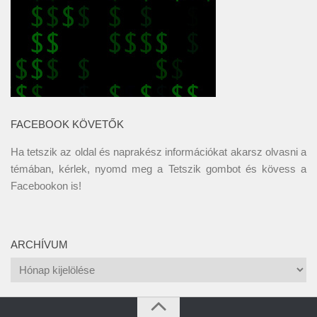
FACEBOOK KÖVETŐK
Ha tetszik az oldal és naprakész információkat akarsz olvasni a
témában, kérlek, nyomd meg a Tetszik gombot és kövess a
Facebookon
is!
ARCHÍVUM
Archívum