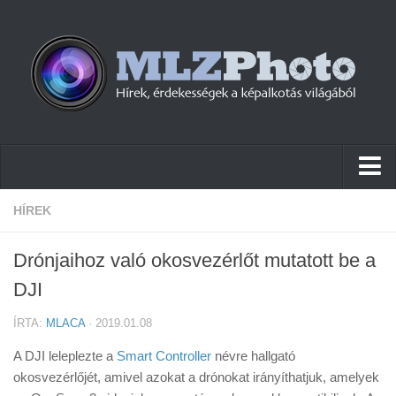
Hírek
HÍREK
Pletykák
Drónjaihoz való okosvezérlőt mutatott be a
Cikkek
DJI
Szoftver
ÍRTA:
MLACA
· 2019.01.08
Firmware
A DJI leleplezte a
Smart Controller
névre hallgató
Tudástár
okosvezérlőjét, amivel azokat a drónokat irányíthatjuk, amelyek