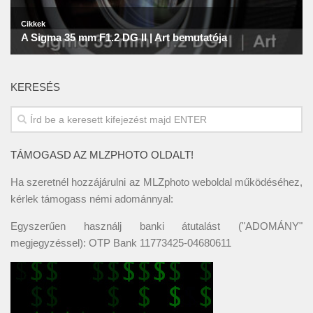
KERESÉS
TÁMOGASD AZ MLZPHOTO OLDALT!
Ha szeretnél hozzájárulni az MLZphoto weboldal működéséhez,
kérlek támogass némi adománnyal:
Egyszerűen használj banki átutalást ("ADOMÁNY"
megjegyzéssel): OTP Bank 11773425-04680611