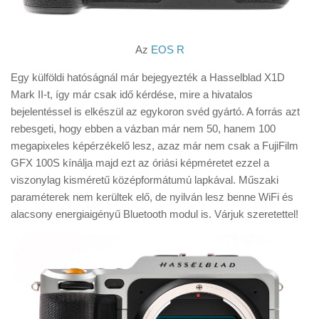
Az
EOS R
Egy külföldi hatóságnál már bejegyezték a Hasselblad X1D
Mark II-t, így már csak idő kérdése, mire a hivatalos
bejelentéssel is elkészül az egykoron svéd gyártó. A forrás azt
rebesgeti, hogy ebben a vázban már nem 50, hanem 100
megapixeles képérzékelő lesz, azaz már nem csak a FujiFilm
GFX 100S kínálja majd ezt az óriási képméretet ezzel a
viszonylag kisméretű középformátumú lapkával. Műszaki
paraméterek nem kerültek elő, de nyilván lesz benne WiFi és
alacsony energiaigényű Bluetooth modul is. Várjuk szeretettel!