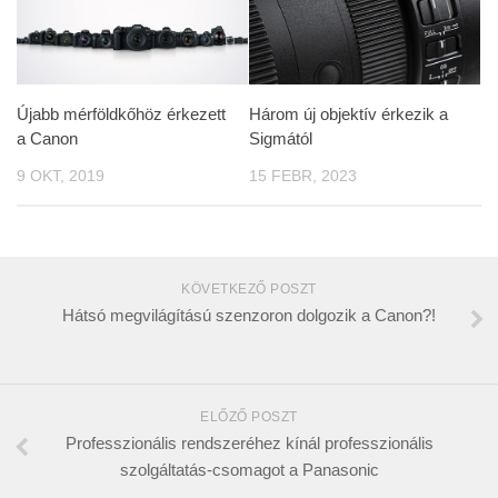
Újabb mérföldkőhöz érkezett
Három új objektív érkezik a
a Canon
Sigmától
9 OKT, 2019
15 FEBR, 2023
KÖVETKEZŐ POSZT
Hátsó megvilágítású szenzoron dolgozik a Canon?!
ELŐZŐ POSZT
Professzionális rendszeréhez kínál professzionális
szolgáltatás-csomagot a Panasonic