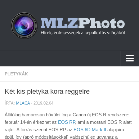
Hírek
PLETYKÁK
Pletykák
Két kis pletyka kora reggelre
Cikkek
ÍRTA:
MLACA
· 2019.02.04
Szoftver
Állítólag hamarosan bővülni fog a Canon új EOS R rendszere:
Firmware
február 14-én érkezhet az
EOS RP
, ami a mostani EOS R alatt
rajtol. A forrás szerint EOS RP az
Tudástár
EOS 6D Mark II
alapjaira
épül, így (apró módosításokkal) valószínűleg ugyanaz a