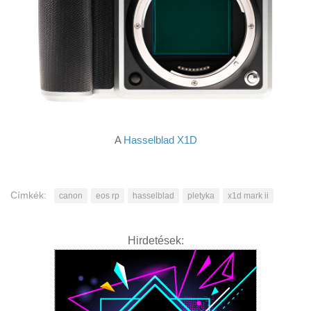
A
Hasselblad X1D
Címkék:
canon
eos rp
hasselblad
pletyka
x1d mark ii
Hirdetések: