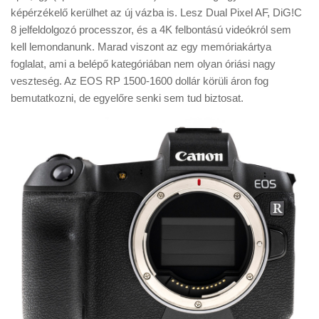
Tanácsok
képérzékelő kerülhet az új vázba is. Lesz Dual Pixel AF, DiG!C
8 jelfeldolgozó processzor, és a 4K felbontású videókról sem
Érdekességek
kell lemondanunk. Marad viszont az egy memóriakártya
Helyszíni Riport
foglalat, ami a belépő kategóriában nem olyan óriási nagy
veszteség. Az EOS RP 1500-1600 dollár körüli áron fog
E-BB
bemutatkozni, de egyelőre senki sem tud biztosat.