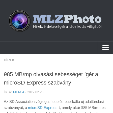
Hírek
HÍREK
Pletykák
985 MB/mp olvasási sebességet ígér a
Cikkek
microSD Express szabvány
Szoftver
ÍRTA:
MLACA
· 2019.02.26
Firmware
Az SD Association véglegesítette és publikálta új adattárolási
Tudástár
szabványát, a
microSD Express
-t, amely akár 985 MB/mp-es