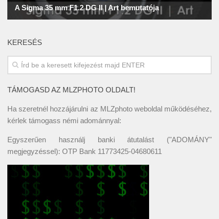
KERESÉS
TÁMOGASD AZ MLZPHOTO OLDALT!
Ha szeretnél hozzájárulni az MLZphoto weboldal működéséhez,
kérlek támogass némi adománnyal:
Egyszerűen használj banki átutalást ("ADOMÁNY"
megjegyzéssel): OTP Bank 11773425-04680611