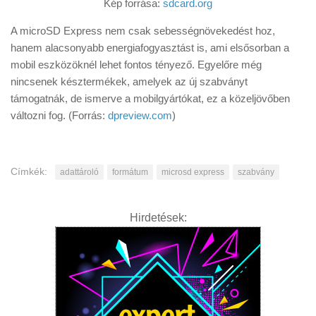
Kép forrása:
sdcard.org
A microSD Express nem csak sebességnövekedést hoz,
hanem alacsonyabb energiafogyasztást is, ami elsősorban a
mobil eszközöknél lehet fontos tényező. Egyelőre még
nincsenek késztermékek, amelyek az új szabványt
támogatnák, de ismerve a mobilgyártókat, ez a közeljövőben
változni fog. (Forrás:
dpreview.com
)
Címkék:
adattároló
formátum
microsd express
szabvány
Hirdetések: