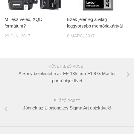
Mi lesz veled, XQD
Ezek jelenleg a világ
formátum?
leggyorsabb memóriakártyái
29 JÚN, 2017
6 MÁRC, 2017
KÖVETKEZŐ POSZT
A Sony bejelentette az FE 135 mm F1.8 G Master
portréobjektívet
ELŐZŐ POSZT
Jönnek az L-bajonettes Sigma Art objektívek!