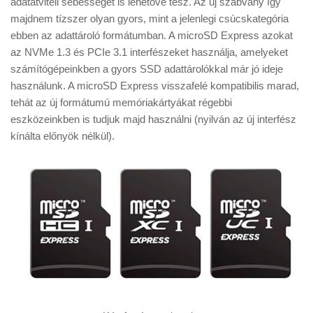
adatátviteli sebességet is lehetővé tesz. Az új szabvány így
Tanácsok
majdnem tízszer olyan gyors, mint a jelenlegi csúcskategória
Érdekességek
ebben az adattároló formátumban. A microSD Express azokat
az NVMe 1.3 és PCIe 3.1 interfészeket használja, amelyeket
Helyszíni Riport
számítógépeinkben a gyors SSD adattárolókkal már jó ideje
E-BB
használunk. A microSD Express visszafelé kompatibilis marad,
tehát az új formátumú memóriakártyákat régebbi
eszközeinkben is tudjuk majd használni (nyilván az új interfész
kínálta előnyök nélkül).