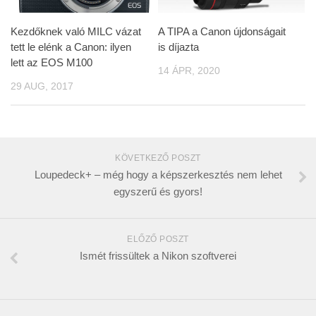
Kezdőknek való MILC vázat
A TIPA a Canon újdonságait
tett le elénk a Canon: ilyen
is díjazta
lett az EOS M100
14 ÁPR, 2020
29 AUG, 2017
KÖVETKEZŐ POSZT
Loupedeck+ – még hogy a képszerkesztés nem lehet
egyszerű és gyors!
ELŐZŐ POSZT
Ismét frissültek a Nikon szoftverei