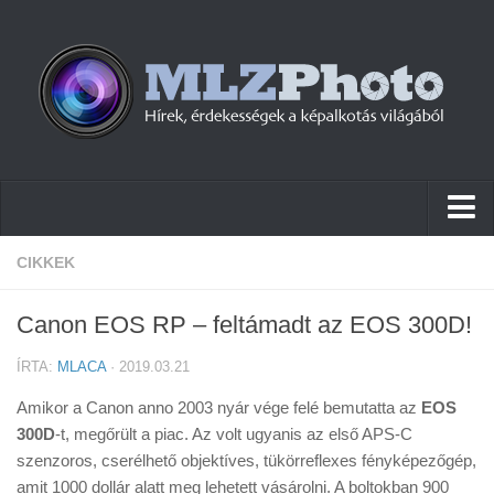
Hírek
CIKKEK
Pletykák
Canon EOS RP – feltámadt az EOS 300D!
Cikkek
ÍRTA:
MLACA
· 2019.03.21
Szoftver
Amikor a Canon anno 2003 nyár vége felé bemutatta az
EOS
Firmware
300D
-t, megőrült a piac. Az volt ugyanis az első APS-C
szenzoros, cserélhető objektíves, tükörreflexes fényképezőgép,
Tudástár
amit 1000 dollár alatt meg lehetett vásárolni. A boltokban 900