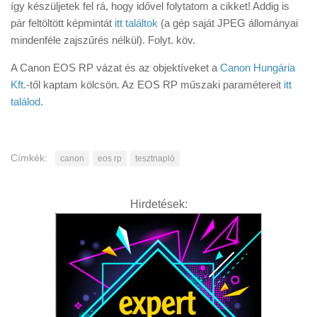
így készüljetek fel rá, hogy idővel folytatom a cikket! Addig is
pár feltöltött képmintát
itt találtok
(a gép saját JPEG állományai
mindenféle zajszűrés nélkül). Folyt. köv.
A Canon EOS RP vázat és az objektíveket a
Canon Hungária
Kft.
-től kaptam kölcsön. Az EOS RP műszaki paramétereit
itt
találod
.
Címkék:
canon
eos rp
tesztnapló
Hirdetések: