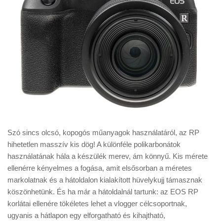
Szó sincs olcsó, kopogós műanyagok használatáról, az RP
hihetetlen masszív kis dög! A különféle polikarbonátok
használatának hála a készülék merev, ám könnyű. Kis mérete
ellenérre kényelmes a fogása, amit elsősorban a méretes
markolatnak és a hátoldalon kialakított hüvelykujj támasznak
köszönhetünk. És ha már a hátoldalnál tartunk: az EOS RP
korlátai ellenére tökéletes lehet a vlogger célcsoportnak,
ugyanis a hátlapon egy elforgatható és kihajtható,