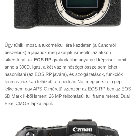
Úgy tűnik, most, a tükörnélküli éra kezdetén (a Canonról
beszélünk) a japánok meg akarják ismételni az akkori
sikerstoryt: az
EOS RP
gyakorlatilag ugyanazt képviseli, amit
anno a 300D. Igaz, a két váz minőségét össze sem lehet
hasonlítani (az EOS RP javára), és szolgáltatások, funkciók
terén is jócskán felhízott a repertoár. No, meg persze a gép
lelke sem egy APS-C méretű szenzor: az EOS RP-ben az EOS
6D Mark II-ből ismert, 26 MP felbontású, full frame méretű Dual
Pixel CMOS lapka lapul.