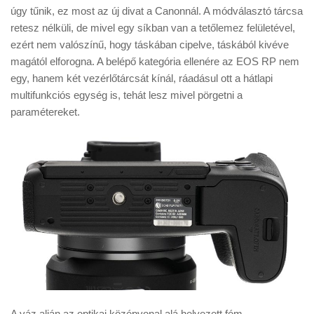
úgy tűnik, ez most az új divat a Canonnál. A módválasztó tárcsa
retesz nélküli, de mivel egy síkban van a tetőlemez felületével,
ezért nem valószínű, hogy táskában cipelve, táskából kivéve
magától elforogna. A belépő kategória ellenére az EOS RP nem
egy, hanem két vezérlőtárcsát kínál, ráadásul ott a hátlapi
multifunkciós egység is, tehát lesz mivel pörgetni a
paramétereket.
A váz alján az optikai középvonal alá helyezett fém