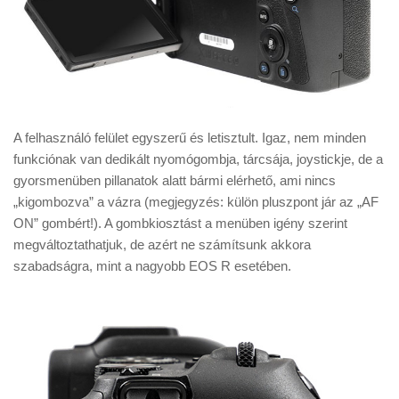
A felhasználó felület egyszerű és letisztult. Igaz, nem minden
funkciónak van dedikált nyomógombja, tárcsája, joystickje, de a
gyorsmenüben pillanatok alatt bármi elérhető, ami nincs
„kigombozva” a vázra (megjegyzés: külön pluszpont jár az „AF
ON” gombért!). A gombkiosztást a menüben igény szerint
megváltoztathatjuk, de azért ne számítsunk akkora
szabadságra, mint a nagyobb EOS R esetében.