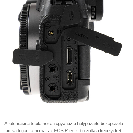
A fotómasina tetőlemezén ugyanaz a helypazarló bekapcsoló
tárcsa fogad, ami már az EOS R-en is borzolta a kedélyeket –