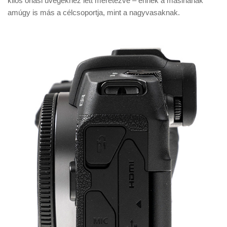
kilós óriási üvegekhez lett méretezve – ennek a masinának
amúgy is más a célcsoportja, mint a nagyvasaknak.