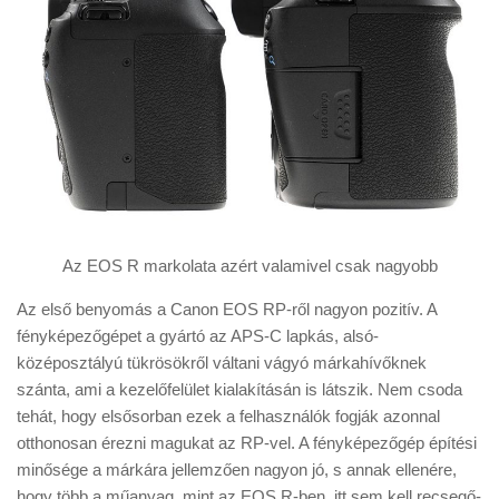
Az EOS R markolata azért valamivel csak nagyobb
Az első benyomás a Canon EOS RP-ről nagyon pozitív. A
fényképezőgépet a gyártó az APS-C lapkás, alsó-
középosztályú tükrösökről váltani vágyó márkahívőknek
szánta, ami a kezelőfelület kialakításán is látszik. Nem csoda
tehát, hogy elsősorban ezek a felhasználók fogják azonnal
otthonosan érezni magukat az RP-vel. A fényképezőgép építési
minősége a márkára jellemzően nagyon jó, s annak ellenére,
hogy több a műanyag, mint az EOS R-ben, itt sem kell recsegő-