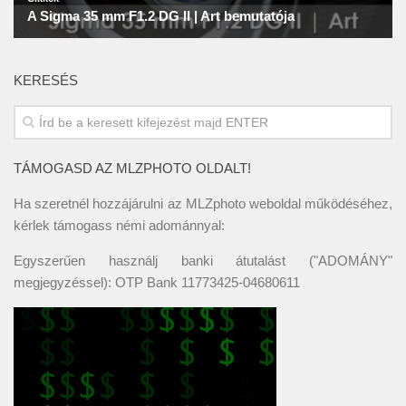
KERESÉS
TÁMOGASD AZ MLZPHOTO OLDALT!
Ha szeretnél hozzájárulni az MLZphoto weboldal működéséhez,
kérlek támogass némi adománnyal:
Egyszerűen használj banki átutalást ("ADOMÁNY"
megjegyzéssel): OTP Bank 11773425-04680611