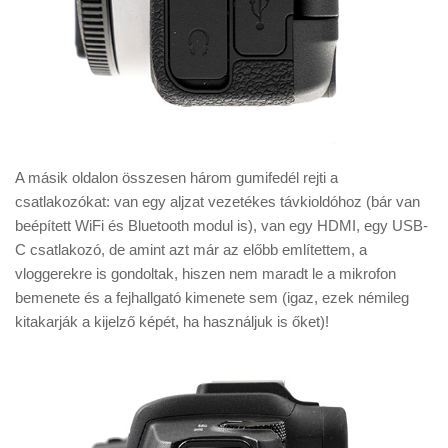
A másik oldalon összesen három gumifedél rejti a
csatlakozókat: van egy aljzat vezetékes távkioldóhoz (bár van
beépített WiFi és Bluetooth modul is), van egy HDMI, egy USB-
C csatlakozó, de amint azt már az előbb említettem, a
vloggerekre is gondoltak, hiszen nem maradt le a mikrofon
bemenete és a fejhallgató kimenete sem (igaz, ezek némileg
kitakarják a kijelző képét, ha használjuk is őket)!