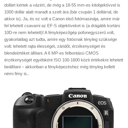
Tanácsok
dollárt kértek a vázért, de még a 18-55 mm-es kitobjektívvel is
1000 dollár alatt maradt a szett ára (bár csupán 1 dollárral, de
Érdekességek
akkor is). Ja, és ez volt a Canon első fotómasinája, amire már
Helyszíni Riport
fel lehetett csavarni az EF-S objektíveket is (a drágább kortárs
10D-re nem lehetett)! A fényképezőgép pofonegyszerű volt,
E-BB
gyakorlatilag azt tudta, amire egy fotósnak tényleg szüksége
volt: lehetett rajta élességet, záridőt, érzékenységet és
blendeértéket állítani. A 6 MP-es felbontású CMOS
érzékenységét egyébként ISO 100-1600 közti értékekre lehetett
beállítani – akkoriban a fényképezéshez még tényleg kellett
némi fény is..