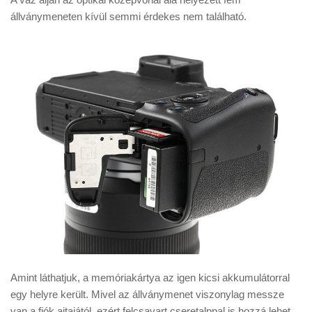
állványmeneten kívül semmi érdekes nem található.
Amint láthatjuk, a memóriakártya az igen kicsi akkumulátorral
egy helyre került. Mivel az állványmenet viszonylag messze
van a fiók ajtajától, ezért felcsavart cseretalppal is hozzá lehet