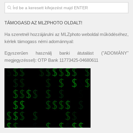
TÁMOGASD AZ MLZPHOTO OLDALT!
Ha szeretnél hozzájárulni az MLZphoto weboldal működéséhez,
kérlek támogass némi adománnyal:
Egyszerűen használj banki átutalást ("ADOMÁNY"
megjegyzéssel): OTP Bank 11773425-04680611