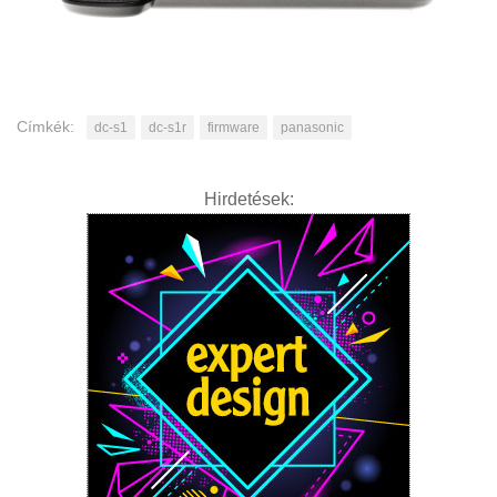
Címkék:
dc-s1
dc-s1r
firmware
panasonic
Hirdetések: