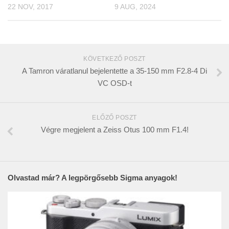
22 NOV, 2017
9 AUG, 2024
KÖVETKEZŐ POSZT
A Tamron váratlanul bejelentette a 35-150 mm F2.8-4 Di
VC OSD-t
ELŐZŐ POSZT
Végre megjelent a Zeiss Otus 100 mm F1.4!
Olvastad már? A legpörgősebb Sigma anyagok!