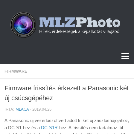
Hírek
FIRMWARE
Pletykák
Firmware frissítés érkezett a Panasonic két
Cikkek
új csúcsgépéhez
Szoftver
ÍRTA:
MLACA
· 2019.04.25
Firmware
A Panasonic új vezérlőszoftvert adott ki két új zászlóshajójához,
Tudástár
a DC-S1-hez és a
DC-S1R
-hez. A frissítés nem tartalmaz túl