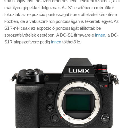
sok hibajavítást, de azért érdemes lehet letölteni azoknak, akik
Tanácsok
már ilyen gépekkel dolgoznak. Az S1 esetében a mérnökök
Érdekességek
fokozták az expozíció pontosságát sorozatfelvétel készítése
közben, de a vakuszinkron pontosságán is tekertek egyet. Az
Helyszíni Riport
S1R-nél csak az expozíció pontosságát állították be
E-BB
sorozatfelvételek esetében. A DC-S1 firmware-e
innen
, a DC-
S1R alapszoftvere pedig
innen
tölthető le.