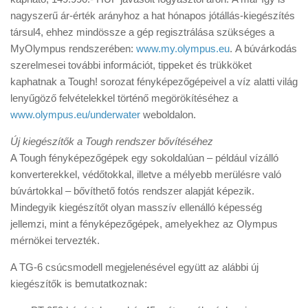
nagyszerű ár-érték arányhoz a hat hónapos jótállás-kiegészítés
társul4, ehhez mindössze a gép regisztrálása szükséges a
MyOlympus rendszerében:
www.my.olympus.eu
. A búvárkodás
szerelmesei további információt, tippeket és trükköket
kaphatnak a Tough! sorozat fényképezőgépeivel a víz alatti világ
lenyűgöző felvételekkel történő megörökítéséhez a
www.olympus.eu/underwater
weboldalon.
Új kiegészítők a Tough rendszer bővítéséhez
A Tough fényképezőgépek egy sokoldalúan – például vízálló
konverterekkel, védőtokkal, illetve a mélyebb merülésre való
búvártokkal – bővíthető fotós rendszer alapját képezik.
Mindegyik kiegészítőt olyan masszív ellenálló képesség
jellemzi, mint a fényképezőgépek, amelyekhez az Olympus
mérnökei tervezték.
A TG-6 csúcsmodell megjelenésével együtt az alábbi új
kiegészítők is bemutatkoznak: