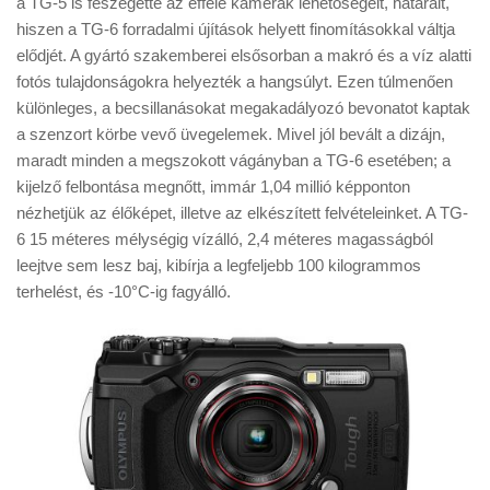
a TG-5 is feszegette az efféle kamerák lehetőségeit, határait,
Tanácsok
hiszen a TG-6 forradalmi újítások helyett finomításokkal váltja
Érdekességek
elődjét. A gyártó szakemberei elsősorban a makró és a víz alatti
fotós tulajdonságokra helyezték a hangsúlyt. Ezen túlmenően
Helyszíni Riport
különleges, a becsillanásokat megakadályozó bevonatot kaptak
E-BB
a szenzort körbe vevő üvegelemek. Mivel jól bevált a dizájn,
maradt minden a megszokott vágányban a TG-6 esetében; a
kijelző felbontása megnőtt, immár 1,04 millió képponton
nézhetjük az élőképet, illetve az elkészített felvételeinket. A TG-
6 15 méteres mélységig vízálló, 2,4 méteres magasságból
leejtve sem lesz baj, kibírja a legfeljebb 100 kilogrammos
terhelést, és -10°C-ig fagyálló.