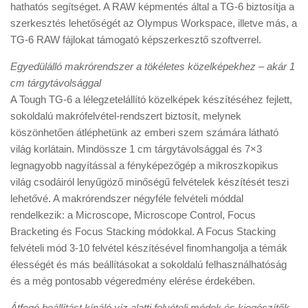
hathatós segítséget. A RAW képmentés által a TG-6 biztosítja a
szerkesztés lehetőségét az Olympus Workspace, illetve más, a
TG-6 RAW fájlokat támogató képszerkesztő szoftverrel.
Egyedülálló makrórendszer a tökéletes közelképekhez – akár 1
cm tárgytávolsággal
A Tough TG-6 a lélegzetelállító közelképek készítéséhez fejlett,
sokoldalú makrófelvétel-rendszert biztosít, melynek
köszönhetően átléphetünk az emberi szem számára látható
világ korlátain. Mindössze 1 cm tárgytávolsággal és 7×3
legnagyobb nagyítással a fényképezőgép a mikroszkopikus
világ csodáiról lenyűgöző minőségű felvételek készítését teszi
lehetővé. A makrórendszer négyféle felvételi móddal
rendelkezik: a Microscope, Microscope Control, Focus
Bracketing és Focus Stacking módokkal. A Focus Stacking
felvételi mód 3-10 felvétel készítésével finomhangolja a témák
élességét és más beállításokat a sokoldalú felhasználhatóság
és a még pontosabb végeredmény elérése érdekében.
Átfogó beállítást kínáló víz alatti felvételi módok és kiegészítők