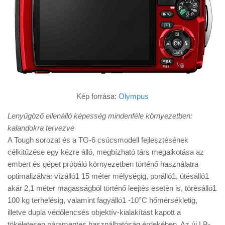
Kép forrása:
Olympus
Lenyűgöző ellenálló képesség mindenféle környezetben:
kalandokra tervezve
A Tough sorozat és a TG-6 csúcsmodell fejlesztésének
célkitűzése egy kézre álló, megbízható társ megalkotása az
embert és gépet próbáló környezetben történő használatra
optimalizálva: vízálló1 15 méter mélységig, porálló1, ütésálló1
akár 2,1 méter magasságból történő leejtés esetén is, törésálló1
100 kg terhelésig, valamint fagyálló1 -10°C hőmérsékletig,
illetve dupla védőlencsés objektív-kialakítást kapott a
tökéletesen páramentes használhatóság érdekében. Az új LB-