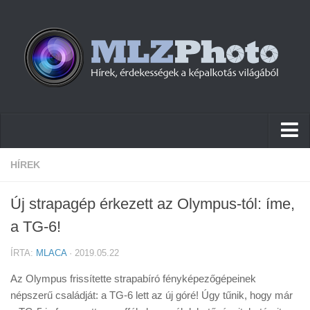
Hírek
HÍREK
Pletykák
Új strapagép érkezett az Olympus-tól: íme,
Cikkek
a TG-6!
Szoftver
ÍRTA:
MLACA
· 2019.05.22
Firmware
Az Olympus frissítette strapabíró fényképezőgépeinek
Tudástár
népszerű családját: a TG-6 lett az új góré! Úgy tűnik, hogy már