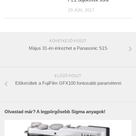
29 JÚN, 2017
KÖVETKEZŐ POSZT
Május 31-én érkezhet a Panasonic S1S
ELŐZŐ POSZT
Előkerültek a FujiFilm GFX100 fontosabb paraméterei
Olvastad már? A legpörgősebb Sigma anyagok!