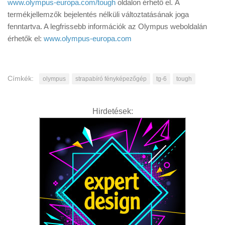
www.olympus-europa.com/tough
oldalon érhető el. A
termékjellemzők bejelentés nélküli változtatásának joga
fenntartva. A legfrissebb információk az Olympus weboldalán
érhetők el:
www.olympus-europa.com
Címkék:
olympus
strapabíró fényképezőgép
tg-6
tough
Hirdetések: