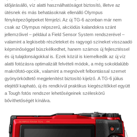
időjárásálló, víz alatti használhatóságot biztosító, illetve az
ütésnek és más behatásoknak ellenálló Olympus
fényképezőgépeket fémjelzi. Az új TG-6 azonban már nem
csak az Olympus népszerű, akciódús kalandokra szánt
jellemzőivel – például a Field Sensor System rendszerével –
valamint a legkisebb részleteket és ragyogó színeket visszaadó
képminőséggel büszkélkedhet, hanem számos új fejlesztéssel
és új tulajdonságokkal is. Ezek közül is kiemelkedik az új víz
alatti fotózásra optimalizált felvételi módok, a még sokoldalúbb
makrófotó-opciók, valamint a megnövelt felbontással szemet
gyönyörködtető megjelenítést biztosító kijelző. A TG-6 július
elejétől kapható, új és rendkívül praktikus kiegészítőkkel együtt
a Tough fotós rendszer lehetőségeinek széleskörű
bővíthetőségét kínálva.