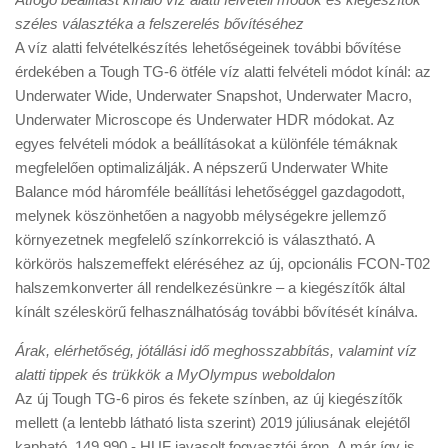
széles választéka a felszerelés bővítéséhez
A víz alatti felvételkészítés lehetőségeinek további bővítése
érdekében a Tough TG-6 ötféle víz alatti felvételi módot kínál: az
Underwater Wide, Underwater Snapshot, Underwater Macro,
Underwater Microscope és Underwater HDR módokat. Az
egyes felvételi módok a beállításokat a különféle témáknak
megfelelően optimalizálják. A népszerű Underwater White
Balance mód háromféle beállítási lehetőséggel gazdagodott,
melynek köszönhetően a nagyobb mélységekre jellemző
környezetnek megfelelő színkorrekció is választható. A
körkörös halszemeffekt eléréséhez az új, opcionális FCON-T02
halszemkonverter áll rendelkezésünkre – a kiegészítők által
kínált széleskörű felhasználhatóság további bővítését kínálva.
Árak, elérhetőség, jótállási idő meghosszabbítás, valamint víz
alatti tippek és trükkök a MyOlympus weboldalon
Az új Tough TG-6 piros és fekete színben, az új kiegészítők
mellett (a lentebb látható lista szerint) 2019 júliusának elejétől
kapható, 149.990.- HUF javasolt fogyasztói áron. A már így is