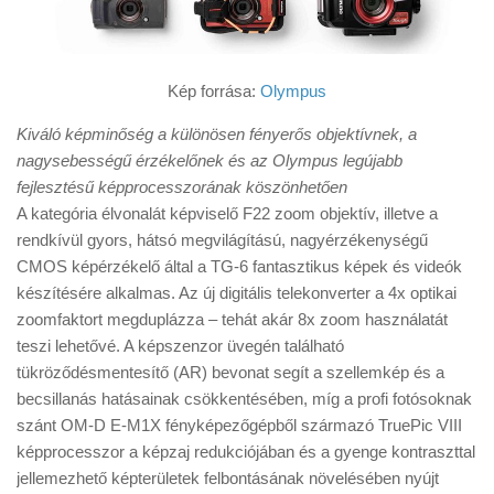
Kép forrása:
Olympus
Kiváló képminőség a különösen fényerős objektívnek, a
nagysebességű érzékelőnek és az Olympus legújabb
fejlesztésű képprocesszorának köszönhetően
A kategória élvonalát képviselő F22 zoom objektív, illetve a
rendkívül gyors, hátsó megvilágítású, nagyérzékenységű
CMOS képérzékelő által a TG-6 fantasztikus képek és videók
készítésére alkalmas. Az új digitális telekonverter a 4x optikai
zoomfaktort megduplázza – tehát akár 8x zoom használatát
teszi lehetővé. A képszenzor üvegén található
tükröződésmentesítő (AR) bevonat segít a szellemkép és a
becsillanás hatásainak csökkentésében, míg a profi fotósoknak
szánt OM-D E-M1X fényképezőgépből származó TruePic VIII
képprocesszor a képzaj redukciójában és a gyenge kontraszttal
jellemezhető képterületek felbontásának növelésében nyújt