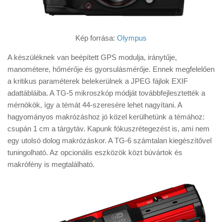
Kép forrása:
Olympus
A készüléknek van beépített GPS modulja, iránytűje,
manométere, hőmérője és gyorsulásmérője. Ennek megfelelően
a kritikus paraméterek belekerülnek a JPEG fájlok EXIF
adattábláiba. A TG-5 mikroszkóp módját továbbfejlesztették a
mérnökök, így a témát 44-szeresére lehet nagyítani. A
hagyományos makrózáshoz jó közel kerülhetünk a témához:
csupán 1 cm a tárgytáv. Kapunk fókuszrétegezést is, ami nem
egy utolsó dolog makrózáskor. A TG-6 számtalan kiegészítővel
tuningolható. Az opcionális eszközök közt búvártok és
makrófény is megtalálható.