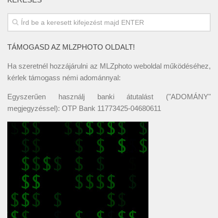
TÁMOGASD AZ MLZPHOTO OLDALT!
Ha szeretnél hozzájárulni az MLZphoto weboldal működéséhez,
kérlek támogass némi adománnyal:
Egyszerűen használj banki átutalást ("ADOMÁNY"
megjegyzéssel): OTP Bank 11773425-04680611