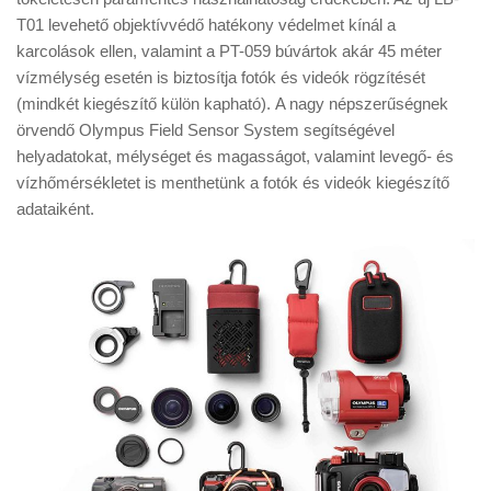
T01 levehető objektívvédő hatékony védelmet kínál a
karcolások ellen, valamint a PT-059 búvártok akár 45 méter
vízmélység esetén is biztosítja fotók és videók rögzítését
(mindkét kiegészítő külön kapható). A nagy népszerűségnek
örvendő Olympus Field Sensor System segítségével
helyadatokat, mélységet és magasságot, valamint levegő- és
vízhőmérsékletet is menthetünk a fotók és videók kiegészítő
adataiként.