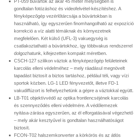
PT-059 búvártok az akár 45 méter mélységben is
gondtalan fotózáshoz és videofelvétel-készítéshez. A
fényképezőgép vezérlőtárcsája a búvártokban is
használható, így egyszerűen finomhangolható az expozíció
korrekció a víz alatti témáknak és környezetnek
megfelelően. Két külső (UFL-3) vakuegység is
csatlakoztatható a búvártokhoz, így többvakus rendszerrel
dolgozhatunk, kifejezetten kompakt méretben.
CSCH-127 szilikon váztok a fényképezőgép felületeinek
karcolás elleni védelméhez – mely ráadásul megnövelt
tapadást biztosít a biztos tartáshoz, például téli, vagy vízi
sportok közben. LG-1 LED fényvezetőt, illetve FD-1
vakudiffúzort is felhelyezhetünk a gépre a váztokkal együtt.
LB-T01 objektívvédő az optika frontlencséjének karcolás
és szennyeződés elleni védelmére. A védőlemezek
nyitása-zárása egyszerűen, az él elforgatásával végezhető
– mely akár kesztyűvel is gondtalan használhatóságot
biztosít.
FCON-T02 halszemkonverter a körkörös és az átlós