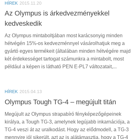
HÍREK
2015.11.20
Az Olympus is árkedvezményekkel
kedveskedik
Az Olympus mintaboltjában most karácsonyig minden
hétvégén 15%-os kedvezménnyel vásárolhatjuk meg a
gyártó egyes termékeit (általában minden hétvégére majd
két érdekességet tartogat számunkra a mintabolt, most
például a képen is látható PEN E-PL7 változatait,...
HÍREK
2015.04.13
Olympus Tough TG-4 – megújult titán
Megújult az Olympus strapabíró fényképezőgépeinek
királya, a Tough TG-3, amelynek legújabb inkarnációja, a
TG-4 veszi át az uralkodást. Hogy az elődmodell, a TG-3
mennyire jól sikerült, azt az is alátámasztja, hogy a TG-4