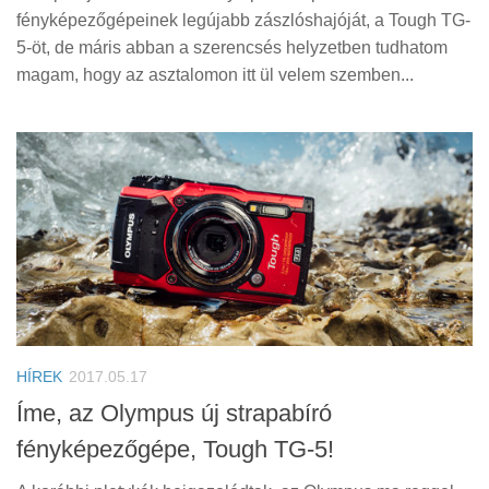
fényképezőgépeinek legújabb zászlóshajóját, a Tough TG-
5-öt, de máris abban a szerencsés helyzetben tudhatom
magam, hogy az asztalomon itt ül velem szemben...
HÍREK
2017.05.17
Íme, az Olympus új strapabíró
fényképezőgépe, Tough TG-5!