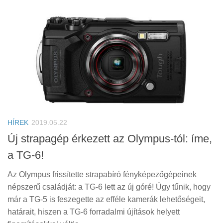
HÍREK
2019.05.22
Új strapagép érkezett az Olympus-tól: íme,
a TG-6!
Az Olympus frissítette strapabíró fényképezőgépeinek
népszerű családját: a TG-6 lett az új góré! Úgy tűnik, hogy
már a TG-5 is feszegette az efféle kamerák lehetőségeit,
határait, hiszen a TG-6 forradalmi újítások helyett