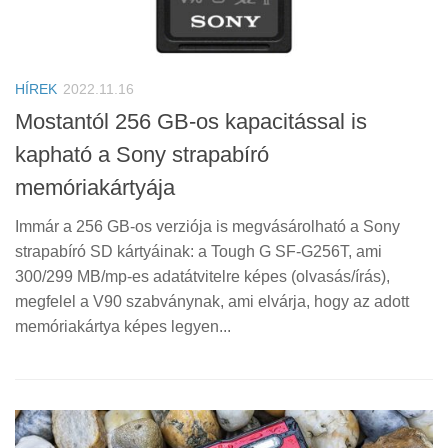
HÍREK
2022.11.16
Mostantól 256 GB-os kapacitással is
kapható a Sony strapabíró
memóriakártyája
Immár a 256 GB-os verziója is megvásárolható a Sony
strapabíró SD kártyáinak: a Tough G SF-G256T, ami
300/299 MB/mp-es adatátvitelre képes (olvasás/írás),
megfelel a V90 szabványnak, ami elvárja, hogy az adott
memóriakártya képes legyen...