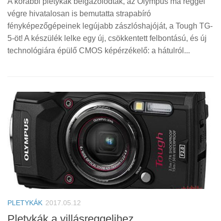
A korábbi pletykák beigazolódtak, az Olympus ma reggel
végre hivatalosan is bemutatta strapabíró
fényképezőgépeinek legújabb zászlóshajóját, a Tough TG-
5-öt! A készülék lelke egy új, csökkentett felbontású, és új
technológiára épülő CMOS képérzékelő: a hátulról...
PLETYKÁK
2017.05.12
Pletykák a villásreggelihez