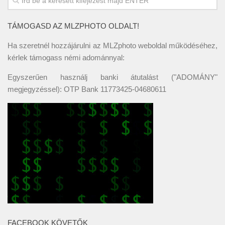
TÁMOGASD AZ MLZPHOTO OLDALT!
Ha szeretnél hozzájárulni az MLZphoto weboldal működéséhez,
kérlek támogass némi adománnyal:
Egyszerűen használj banki átutalást ("ADOMÁNY"
megjegyzéssel): OTP Bank 11773425-04680611
FACEBOOK KÖVETŐK