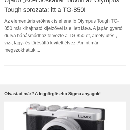
Újabb „Acél Jóskával” bővült az Olympus
Tough sorozata: itt a TG-850!
Az elementáris erőknek is ellenálló Olympus Tough TG-
850 már kihajtható kijelzővel is el lett látva. A japán gyártó
durva bánásmódhoz tervezte a TG-850-et, amely ütés-,
víz-, fagy- és törésálló kivitelt élvez. Amint már
megszokhattuk,...
Olvastad már? A legpörgősebb Sigma anyagok!