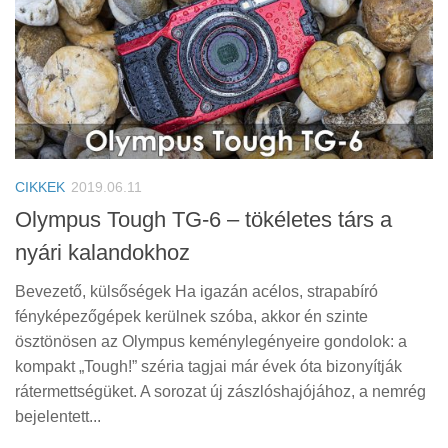
CIKKEK
2019.06.11
Olympus Tough TG-6 – tökéletes társ a
nyári kalandokhoz
Bevezető, külsőségek Ha igazán acélos, strapabíró
fényképezőgépek kerülnek szóba, akkor én szinte
ösztönösen az Olympus keménylegényeire gondolok: a
kompakt „Tough!” széria tagjai már évek óta bizonyítják
rátermettségüket. A sorozat új zászlóshajójához, a nemrég
bejelentett...