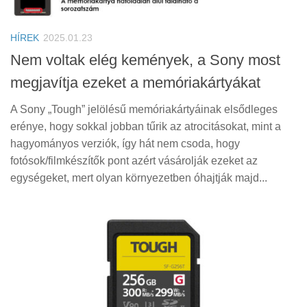
Tanácsok
Érdekességek
HÍREK
2025.01.23
Helyszíni Riport
Nem voltak elég kemények, a Sony most
megjavítja ezeket a memóriakártyákat
E-BB
A Sony „Tough” jelölésű memóriakártyáinak elsődleges
erénye, hogy sokkal jobban tűrik az atrocitásokat, mint a
hagyományos verziók, így hát nem csoda, hogy
fotósok/filmkészítők pont azért vásárolják ezeket az
egységeket, mert olyan környezetben óhajtják majd...