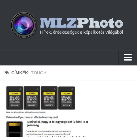
Hírek
CÍMKÉK:
TOUGH
Pletykák
Cikkek
Szoftver
Firmware
Tudástár