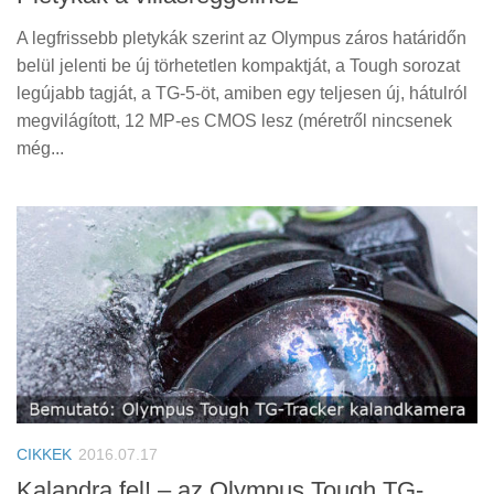
A legfrissebb pletykák szerint az Olympus záros határidőn
belül jelenti be új törhetetlen kompaktját, a Tough sorozat
legújabb tagját, a TG-5-öt, amiben egy teljesen új, hátulról
megvilágított, 12 MP-es CMOS lesz (méretről nincsenek
még...
CIKKEK
2016.07.17
Kalandra fel! – az Olympus Tough TG-