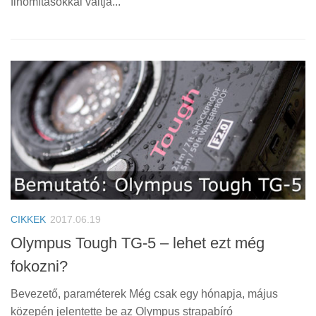
finomításokkal váltja...
CIKKEK
2017.06.19
Olympus Tough TG-5 – lehet ezt még
fokozni?
Bevezető, paraméterek Még csak egy hónapja, május
közepén jelentette be az Olympus strapabíró