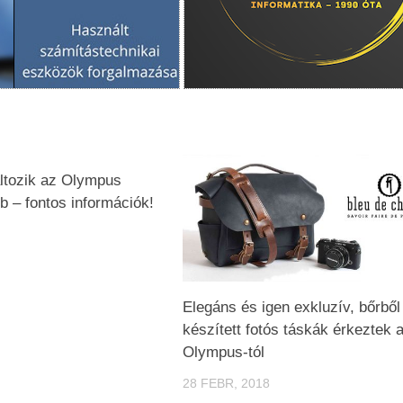
ltozik az Olympus
 – fontos információk!
Elegáns és igen exkluzív, bőrből
készített fotós táskák érkeztek 
Olympus-tól
28 FEBR, 2018