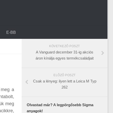
E-BB
KÖVETKEZŐ POSZT
A Vanguard december 31-ig akciós
áron kínálja egyes termékcsaládjait
ELŐZŐ POSZT
Csak a lényeg: ilyen lett a Leica M Typ
262
k meg a
tabolt,
jük meg
Olvastad már? A legpörgősebb Sigma
cikkre,
anyagok!