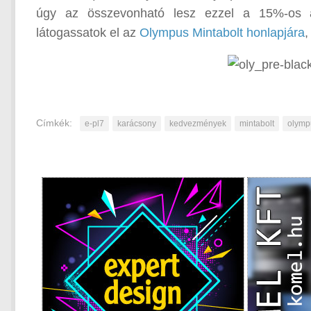
úgy az összevonható lesz ezzel a 15%-os á
látogassatok el az
Olympus Mintabolt honlapjára
,
Címkék:
e-pl7
karácsony
kedvezmények
mintabolt
olymp