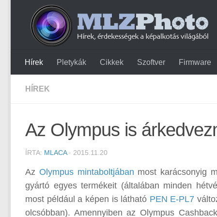
Hírek
Pletykák
Cikkek
Szoftver
Firmware
HÍREK
Az Olympus is árkedvez
ÍRTA:
MLACA
· 2015.11.20
Az
Olympus mintaboltjában
most karácsonyig m
gyártó egyes termékeit (általában minden hétv
most például a képen is látható
PEN E-PL7
válto
olcsóbban). Amennyiben az Olympus Cashback vi