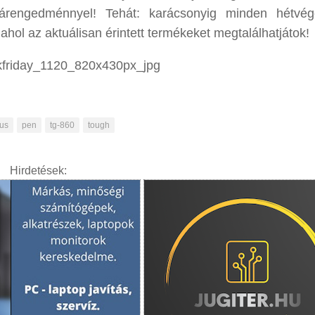
rengedménnyel! Tehát: karácsonyig minden hétvége
 ahol az aktuálisan érintett termékeket megtalálhatjátok!
us
pen
tg-860
tough
Hirdetések: