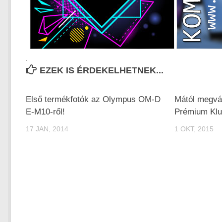
.
EZEK IS ÉRDEKELHETNEK...
Első termékfotók az Olympus OM-D
Mától megvá
E-M10-ről!
Prémium Klub
17 JAN, 2014
1 OKT, 2015