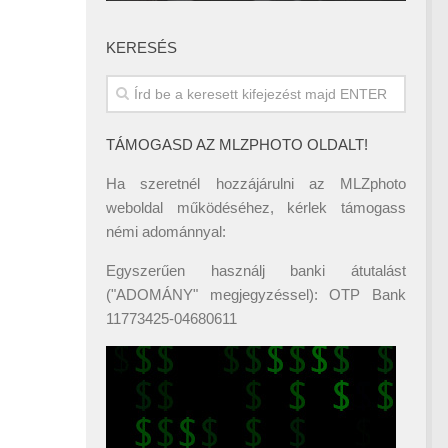
KERESÉS
TÁMOGASD AZ MLZPHOTO OLDALT!
Ha szeretnél hozzájárulni az MLZphoto
weboldal működéséhez, kérlek támogass
némi adománnyal:
Egyszerűen használj banki átutalást
("ADOMÁNY" megjegyzéssel): OTP Bank
11773425-04680611