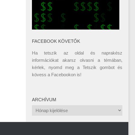
FACEBOOK KÖVETŐK
Ha tetszik az oldal és naprakész
információkat akarsz olvasni a témában,
kérlek, nyomd meg a Tetszik gombot és
kövess a
Facebookon
is!
ARCHÍVUM
Archívum