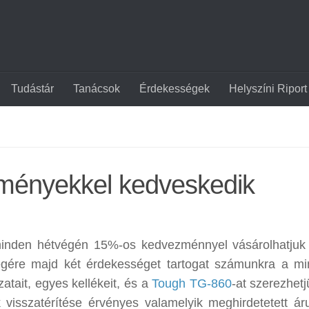
Tudástár
Tanácsok
Érdekességek
Helyszíni Riport
ményekkel kedveskedik
inden hétvégén 15%-os kedvezménnyel vásárolhatju
égére majd két érdekességet tartogat számunkra a min
zatait, egyes kellékeit, és a
Tough TG-860
-at szerezhet
sszatérítése érvényes valamelyik meghirdetetett áru