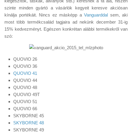
kiegészítők, táskák, állványok stb.) keresnek a fa alá, hiszen
Tanácsok
szinte minden gyártó a vásárlók kegyeit keresve akciósan
Érdekességek
kínálja portékáit. Nincs ez másképp a
Vanguarddal
sem, aki
most több termékcsalád tagjaira ad nekünk december 31-ig
Helyszíni Riport
15% kedvezményt. Egészen konkrétan alábbi termékekről van
E-BB
szó:
QUOVIO 26
QUOVIO 36
QUOVIO 41
QUOVIO 44
QUOVIO 48
QUOVIO 49T
QUOVIO 51
QUOVIO 66
SKYBORNE 45
SKYBORNE 48
SKYBORNE 49