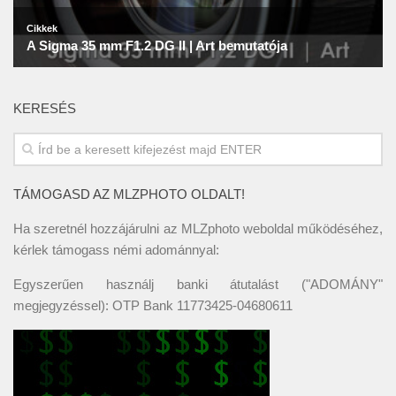
KERESÉS
TÁMOGASD AZ MLZPHOTO OLDALT!
Ha szeretnél hozzájárulni az MLZphoto weboldal működéséhez,
kérlek támogass némi adománnyal:
Egyszerűen használj banki átutalást ("ADOMÁNY"
megjegyzéssel): OTP Bank 11773425-04680611