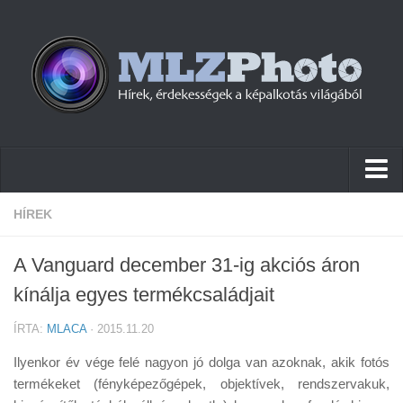
Hírek
HÍREK
Pletykák
A Vanguard december 31-ig akciós áron
Cikkek
kínálja egyes termékcsaládjait
Szoftver
ÍRTA:
MLACA
· 2015.11.20
Firmware
Ilyenkor év vége felé nagyon jó dolga van azoknak, akik fotós
Tudástár
termékeket (fényképezőgépek, objektívek, rendszervakuk,