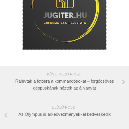
.
KÖVETKEZŐ POSZT
Ráhívták a fotósra a kommandósokat – forgócsöves
géppuskának nézték az állványát
ELŐZŐ POSZT
Az Olympus is árkedvezményekkel kedveskedik