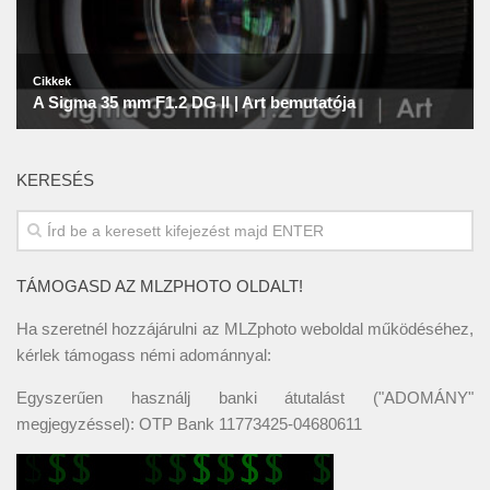
KERESÉS
TÁMOGASD AZ MLZPHOTO OLDALT!
Ha szeretnél hozzájárulni az MLZphoto weboldal működéséhez,
kérlek támogass némi adománnyal:
Egyszerűen használj banki átutalást ("ADOMÁNY"
megjegyzéssel): OTP Bank 11773425-04680611