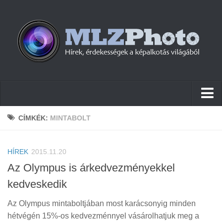
Hírek
CÍMKÉK:
MINTABOLT
Pletykák
HÍREK
Cikkek
2015.11.20
Az Olympus is árkedvezményekkel
Szoftver
kedveskedik
Firmware
Az Olympus mintaboltjában most karácsonyig minden
Tudástár
hétvégén 15%-os kedvezménnyel vásárolhatjuk meg a