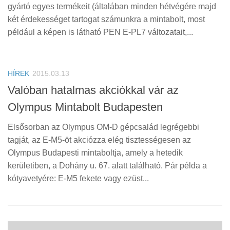
Tanácsok
gyártó egyes termékeit (általában minden hétvégére majd
két érdekességet tartogat számunkra a mintabolt, most
Érdekességek
például a képen is látható PEN E-PL7 változatait,...
Helyszíni Riport
E-BB
HÍREK
2015.03.13
Valóban hatalmas akciókkal vár az
Olympus Mintabolt Budapesten
Elsősorban az Olympus OM-D gépcsalád legrégebbi
tagját, az E-M5-öt akciózza elég tisztességesen az
Olympus Budapesti mintaboltja, amely a hetedik
kerületiben, a Dohány u. 67. alatt található. Pár példa a
kótyavetyére: E-M5 fekete vagy ezüst...