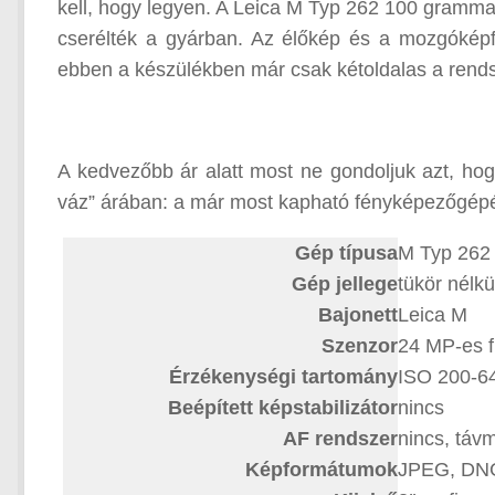
kell, hogy legyen. A Leica M Typ 262 100 grammal
cserélték a gyárban. Az élőkép és a mozgóképf
ebben a készülékben már csak kétoldalas a rends
A kedvezőbb ár alatt most ne gondoljuk azt, h
váz” árában: a már most kapható fényképezőgépért
Gép típusa
M Typ 262
Gép jellege
tükör nélk
Bajonett
Leica M
Szenzor
24 MP-es 
Érzékenységi tartomány
ISO 200-640
Beépített képstabilizátor
nincs
AF rendszer
nincs, táv
Képformátumok
JPEG, DN