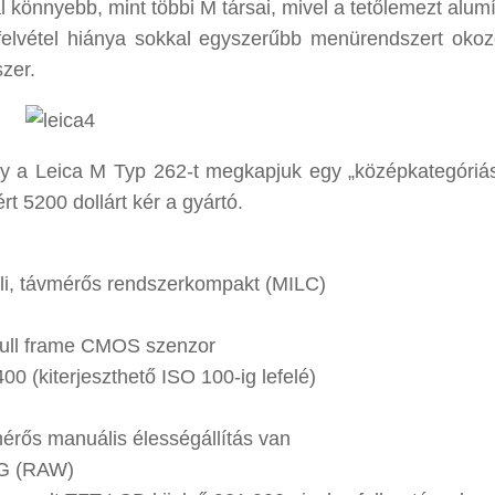
 könnyebb, mint többi M társai, mivel a tetőlemezt alum
elvétel hiánya sokkal egyszerűbb menürendszert okozo
zer.
ogy a Leica M Typ 262-t megkapjuk egy „középkategóri
 5200 dollárt kér a gyártó.
üli, távmérős rendszerkompakt (MILC)
full frame CMOS szenzor
0 (kiterjeszthető ISO 100-ig lefelé)
mérős manuális élességállítás van
G (RAW)