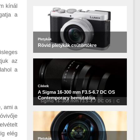
m kínál
gatja a
ösleges
tjuk az
lahol a
, ami a
óvivője
lvételt
ig elég