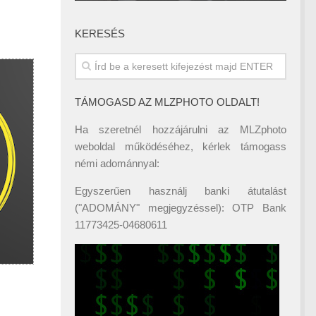
KERESÉS
TÁMOGASD AZ MLZPHOTO OLDALT!
Ha szeretnél hozzájárulni az MLZphoto
weboldal működéséhez, kérlek támogass
némi adománnyal:
Egyszerűen használj banki átutalást
("ADOMÁNY" megjegyzéssel): OTP Bank
11773425-04680611