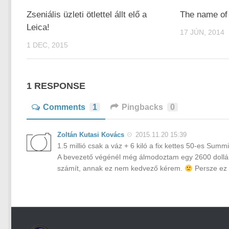
Zseniális üzleti ötlettel állt elő a
The name of
Leica!
17 JÚN, 2014
1 DEC, 2015
1 RESPONSE
Comments
1
Pingbacks
0
Zoltán Kutasi Kovács
2015.11.20 15:39
1.5 millió csak a váz + 6 kiló a fix kettes 50-es Sum
A bevezető végénél még álmodoztam egy 2600 dolláros
számít, annak ez nem kedvező kérem.
Persze ez i