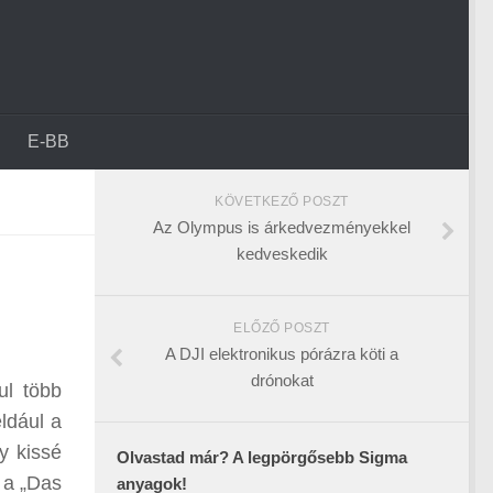
E-BB
KÖVETKEZŐ POSZT
Az Olympus is árkedvezményekkel
kedveskedik
ELŐZŐ POSZT
A DJI elektronikus pórázra köti a
drónokat
ul több
ldául a
y kissé
Olvastad már? A legpörgősebb Sigma
 a „Das
anyagok!