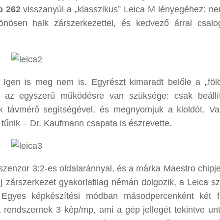
p 262
visszanyúl a „klasszikus” Leica M lényegéhez: ne
önösen halk zárszerkezettel, és kedvező árral csalo
 Igen is meg nem is. Egyrészt kimaradt belőle a „föl
e az egyszerű működésre van szüksége: csak beállí
ek távmérő segítségével, és megnyomjuk a kioldót. Va
y tűnik – Dr. Kaufmann csapata is észrevette.
szenzor 3:2-es oldalaránnyal, és a márka Maestro chipje
új zárszerkezet gyakorlatilag némán dolgozik, a Leica sz
 Egyes képkészítési módban másodpercenként két fe
a rendszernek 3 kép/mp, ami a gép jellegét tekintve unt