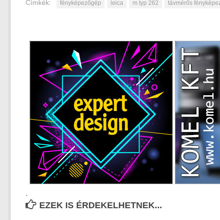
Címkék:
fényképezőgép
leica
m typ 262
távmérős fényképe
.
EZEK IS ÉRDEKELHETNEK...