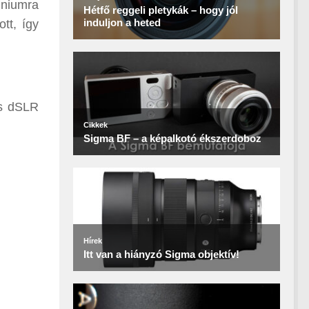
íniumra
tt, így
ás dSLR