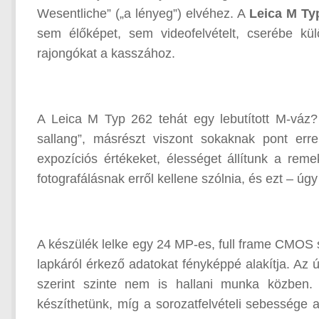
Wesentliche” („a lényeg”) elvéhez. A
Leica M Ty
sem élőképet, sem videofelvételt, cserébe kül
rajongókat a kasszához.
A Leica M Typ 262 tehát egy lebutított M-váz?
sallang”, másrészt viszont sokaknak pont err
expozíciós értékeket, élességet állítunk a rem
fotografálásnak erről kellene szólnia, és ezt – úg
A készülék lelke egy 24 MP-es, full frame CMOS 
lapkáról érkező adatokat fényképpé alakítja. Az 
szerint szinte nem is hallani munka közben.
készíthetünk, míg a sorozatfelvételi sebessége 