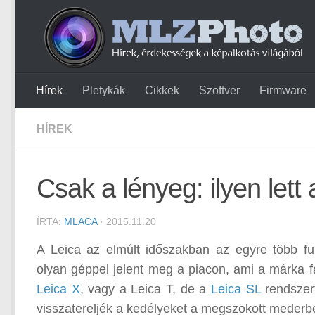
Hírek
Pletykák
Cikkek
Szoftver
Firmware
HÍREK
Csak a lényeg: ilyen lett
ÍRTA:
MLACA
· 2015.11.20
A Leica az elmúlt időszakban az egyre több fun
olyan géppel jelent meg a piacon, ami a márka fan
Leica X
, vagy a Leica T, de a
Leica SL
rendszert
visszatereljék a kedélyeket a megszokott mederb