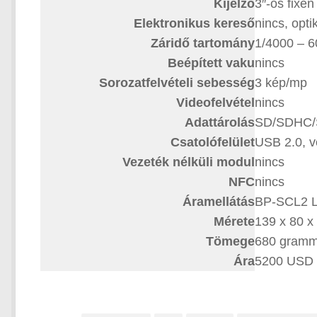
Kijelző
3″-os fixen
Elektronikus kereső
nincs, opti
Záridő tartomány
1/4000 – 6
Beépített vaku
nincs
Sorozatfelvételi sebesség
3 kép/mp
Videofelvétel
nincs
Adattárolás
SD/SDHC/
Csatolófelület
USB 2.0, v
Vezeték nélküli modul
nincs
NFC
nincs
Áramellátás
BP-SCL2 Li
Mérete
139 x 80 
Tömege
680 gram
Ára
5200 USD