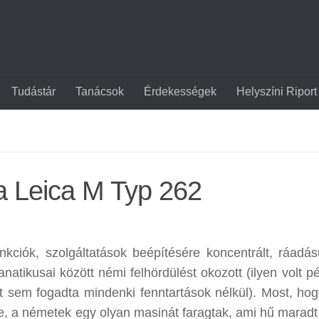
Tudástár
Tanácsok
Érdekességek
Helyszíni Riport
 a Leica M Typ 262
kciók, szolgáltatások beépítésére koncentrált, ráadás
atikusai között némi felhördülést okozott (ilyen volt pé
 sem fogadta mindenki fenntartások nélkül). Most, hog
e, a németek egy olyan masinát faragtak, ami hű maradt