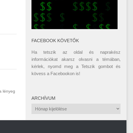
FACEBOOK KÖVETŐK
Ha tetszik az oldal és naprakész
információkat akarsz olvasni a témában,
kérlek, nyomd meg a Tetszik gombot és
kövess a
Facebookon
is!
a lényeg
ARCHÍVUM
Archívum