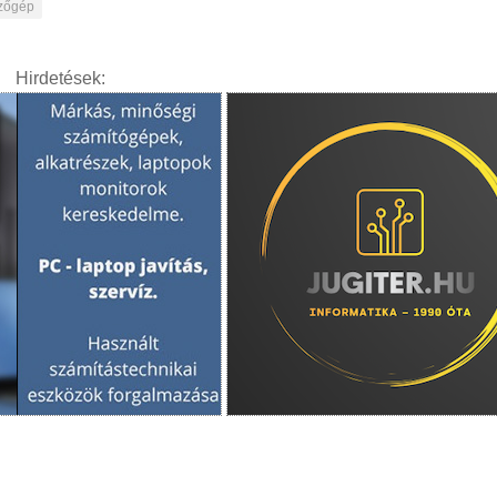
zőgép
Hirdetések: