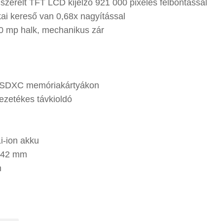
 szerelt TFT LCD kijelző 921 000 pixeles felbontással
kai kereső van 0,68x nagyítással
0 mp halk, mechanikus zár
SDXC memóriakártyákon
ezetékes távkioldó
-ion akku
x 42 mm
m