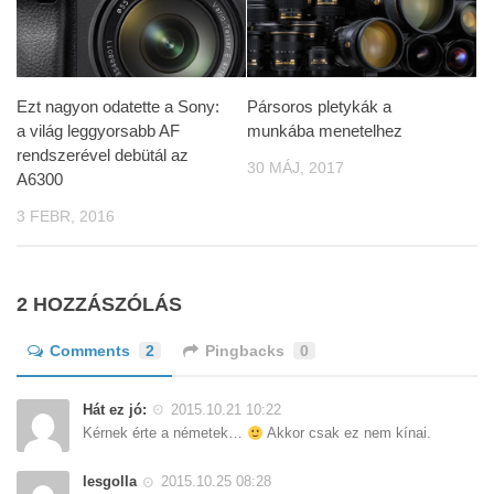
Ezt nagyon odatette a Sony:
Pársoros pletykák a
a világ leggyorsabb AF
munkába menetelhez
rendszerével debütál az
30 MÁJ, 2017
A6300
3 FEBR, 2016
2 HOZZÁSZÓLÁS
Comments
2
Pingbacks
0
Hát ez jó:
2015.10.21 10:22
Kérnek érte a németek…
Akkor csak ez nem kínai.
lesgolla
2015.10.25 08:28