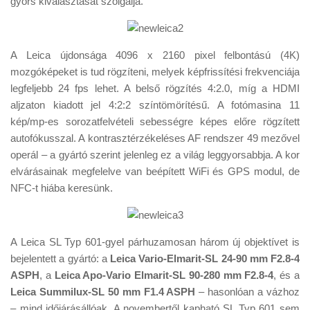
gyors kiválasztását szolgálja.
A Leica újdonsága 4096 x 2160 pixel felbontású (4K)
mozgóképeket is tud rögzíteni, melyek képfrissítési frekvenciája
legfeljebb 24 fps lehet. A belső rögzítés 4:2.0, míg a HDMI
aljzaton kiadott jel 4:2:2 színtömörítésű. A fotómasina 11
kép/mp-es sorozatfelvételi sebességre képes előre rögzített
autofókusszal. A kontrasztérzékeléses AF rendszer 49 mezővel
operál – a gyártó szerint jelenleg ez a világ leggyorsabbja. A kor
elvárásainak megfelelve van beépített WiFi és GPS modul, de
NFC-t hiába keresünk.
A Leica SL Typ 601-gyel párhuzamosan három új objektívet is
bejelentett a gyártó: a
Leica Vario-Elmarit-SL 24-90 mm F2.8-4
ASPH
, a
Leica Apo-Vario Elmarit-SL 90-280 mm F2.8-4
, és a
Leica Summilux-SL 50 mm F1.4 ASPH
– hasonlóan a vázhoz
– mind időjárásállóak. A novembertől kapható SL Typ 601 sem