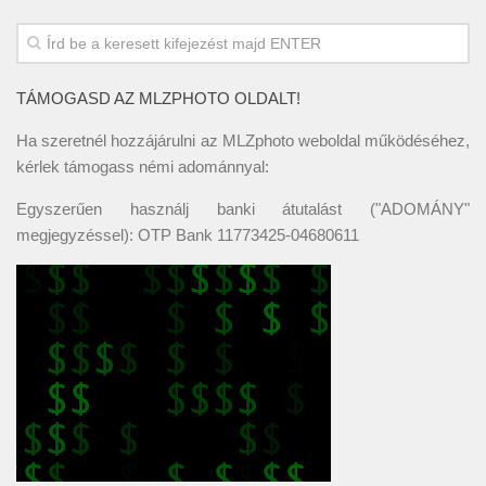
TÁMOGASD AZ MLZPHOTO OLDALT!
Ha szeretnél hozzájárulni az MLZphoto weboldal működéséhez,
kérlek támogass némi adománnyal:
Egyszerűen használj banki átutalást ("ADOMÁNY"
megjegyzéssel): OTP Bank 11773425-04680611