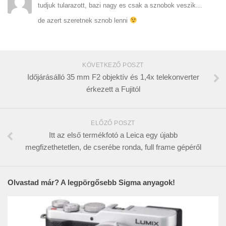
tudjuk tularazott, bazi nagy es csak a sznobok veszik…
de azert szeretnek sznob lenni
KÖVETKEZŐ POSZT
Időjárásálló 35 mm F2 objektív és 1,4x telekonverter
érkezett a Fujitól
ELŐZŐ POSZT
Itt az első termékfotó a Leica egy újabb
megfizethetetlen, de cserébe ronda, full frame gépéről
Olvastad már? A legpörgősebb Sigma anyagok!