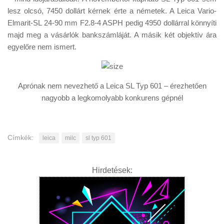
lesz olcsó, 7450 dollárt kérnek érte a németek. A Leica Vario-
Elmarit-SL 24-90 mm F2.8-4 ASPH pedig 4950 dollárral könnyíti
majd meg a vásárlók bankszámláját. A másik két objektív ára
egyelőre nem ismert.
Aprónak nem nevezhető a Leica SL Typ 601 – érezhetően
nagyobb a legkomolyabb konkurens gépnél
Címkék:
leica
milc
sl typ 601
Hirdetések: