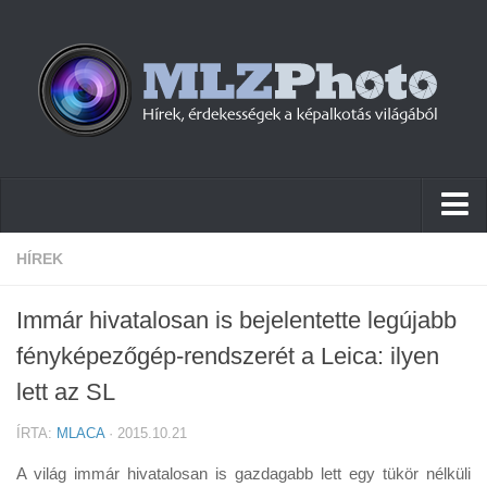
Hírek
HÍREK
Pletykák
Immár hivatalosan is bejelentette legújabb
Cikkek
fényképezőgép-rendszerét a Leica: ilyen
Szoftver
lett az SL
Firmware
ÍRTA:
MLACA
· 2015.10.21
Tudástár
A világ immár hivatalosan is gazdagabb lett egy tükör nélküli