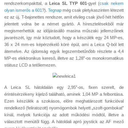
Tanácsok
rendszerkompakttal, a
Leica SL TYP 601
-gyel (
csak nekem
olyan ismerős a 601
?).
Tegnap
még csak pletykaszinten létezett
Érdekességek
ez az új, T-bajonettes rendszer, amit elvileg csak jövő hét hétfőn
Helyszíni Riport
jelentett volna be a német gyártó. A híresztelésekből már
megismerhettük az időjárásálló masina műszaki jellemzőinek
E-BB
javarészét, így már köztudott, hogy a készülék egy 24 MP-es,
36 x 24 mm-es képérzékelő köré épül, ami a Leica Q-ból lett
átemelve. Az újdonság egyik legszembetűnőbb részlete a 4,4
MP-es elektronikus kereső, illetve az 1,28”-os monokromatikus
státusz LCD a tetőlemezen.
A Leica SL hátoldalán egy 2,95”-os, fixen szerelt, de
érintésérzékeny kijelző található, aminek 1,04 MP a felbontása.
Ezen készülék a szokásos, előre meghatározott funkcióval
rendelkező (feliratozott) nyomógombok helyett „szoft-gombokat”
kínál, melyek funkciója az adott működési módtól, illetve a
választott menütől függ. A hátoldali apró joystick az AF mező