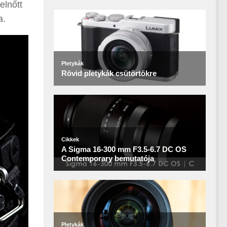
elnőtt
a.