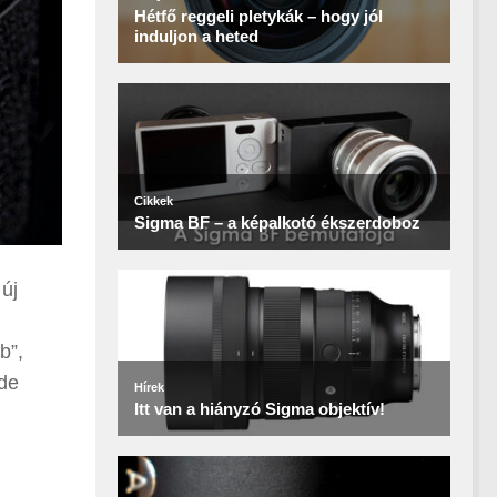
 új
b”,
 de