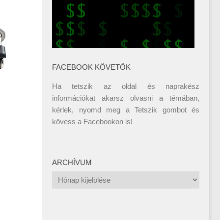
FACEBOOK KÖVETŐK
Ha tetszik az oldal és naprakész
információkat akarsz olvasni a témában,
kérlek, nyomd meg a Tetszik gombot és
kövess a
Facebookon
is!
ARCHÍVUM
Archívum