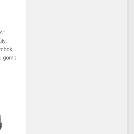
s”
ly,
ombok
nü gomb