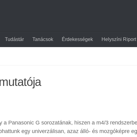
Tudástár
Tanácsok
Érdekességek
Helyszíni Riport
mutatója
ly a Panasonic G sorozatának, hiszen a m4/3 rendszerb
phattunk egy univerzálisan, azaz álló- és mozgóképre e