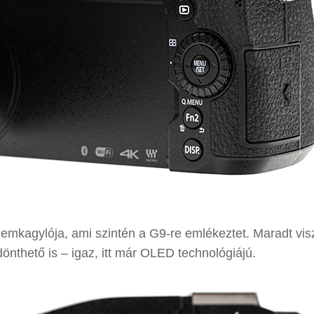
emkagylója, ami szintén a G9-re emlékeztet. Maradt vis
 dönthető is – igaz, itt már OLED technológiájú.