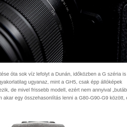
ése óta sok víz lefolyt a Dunán, időközben a G széria is
akorlatilag ugyanaz, mint a GH5, csak épp állóképek
zik, de mivel frissebb modell, ezért nem annyival „butáb
nem akar egy összehasonlítás lenni a G80-G90-G9 között,