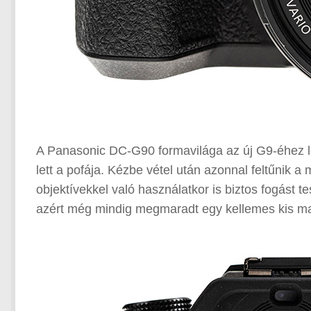
A Panasonic DC-G90 formavilága az új G9-éhez le
lett a pofája. Kézbe vétel után azonnal feltűnik
objektívekkel való használatkor is biztos fogást t
azért még mindig megmaradt egy kellemes kis m