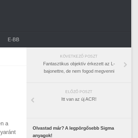
E-BB
KÖVETKEZŐ POSZT
Fantasztikus objektív érkezett az L-
bajonettre, de nem fogod megvenni
ELŐZŐ POSZT
Itt van az új ACR!
en a
Olvastad már? A legpörgősebb Sigma
gyaránt
anyagok!