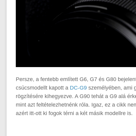
Persze, a fentebb említett G6, G7 és G80 bejelent
csúcsmodellt kapott a
DC-G9
személyében, ami gy
rögzítésére kihegyezve. A G90 tehát a G9 alá érke
mint azt feltételezhetnénk róla. Igaz, ez a cikk 
azért itt-ott ki fogok térni a két másik modellre is.