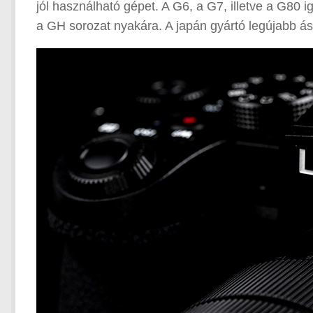
jól használható gépet. A G6, a G7, illetve a G80 ig
a GH sorozat nyakára. A japán gyártó legújabb 