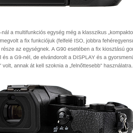
0-nál a multifunkciós egység még a klasszikus „kompakto
egvolt a fix funkciójuk (felfelé ISO, jobbra fehéregyensú
sa része az egységnek. A G90 esetében a fix kiosztású g
nél és a G9-nél, de elvándorolt a DISPLAY és a gyorsme
 volt, annak át kell szoknia a „felnőttesebb” használatra.