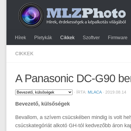
Hírek
Pletykák
Cikkek
Szoftver
Firmware
CIKKEK
A Panasonic DC-G90 be
·
ÍRTA:
MLACA
· 2019.08.14
Bevezető, külsőségek
Bevallom, a szívem csücskében mindig is volt he
csúcskategóriát alkotó GH-tól kedvezőbb áron ka