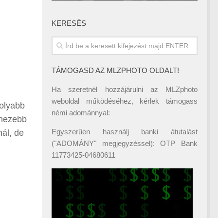
KERESÉS
TÁMOGASD AZ MLZPHOTO OLDALT!
Ha szeretnél hozzájárulni az MLZphoto
weboldal működéséhez, kérlek támogass
molyabb
némi adománnyal:
ehezebb
Egyszerűen használj banki átutalást
nál, de
("ADOMÁNY" megjegyzéssel): OTP Bank
11773425-04680611