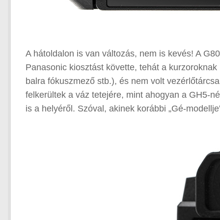
A hátoldalon is van változás, nem is kevés! A G8
Panasonic kiosztást követte, tehát a kurzoroknak m
balra fókuszmező stb.), és nem volt vezérlőtárc
felkerültek a váz tetejére, mint ahogyan a GH5-
is a helyéről. Szóval, akinek korábbi „Gé-modellje”