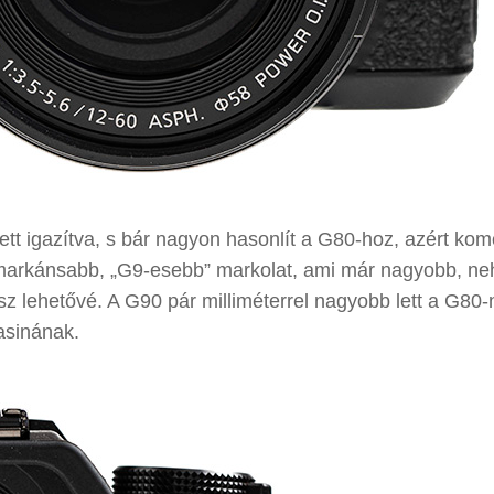
tt igazítva, s bár nagyon hasonlít a G80-hoz, azért ko
 a markánsabb, „G9-esebb” markolat, ami már nagyobb, n
esz lehetővé. A G90 pár milliméterrel nagyobb lett a G80-
asinának.