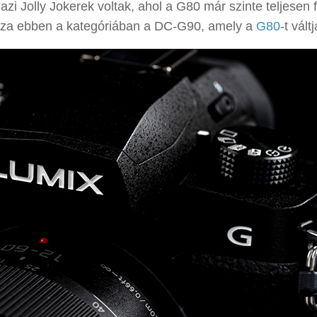
azi Jolly Jokerek voltak, ahol a G80 már szinte teljesen f
ásza ebben a kategóriában a DC-G90, amely a
G80
-t váltj