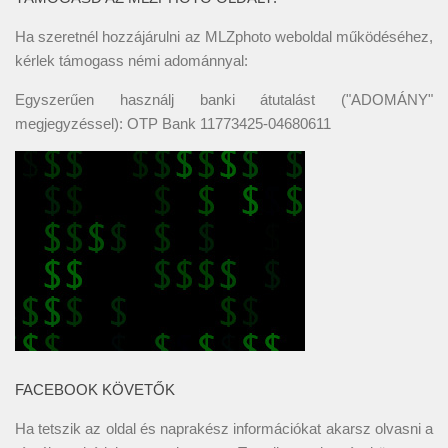
Ha szeretnél hozzájárulni az MLZphoto weboldal működéséhez,
kérlek támogass némi adománnyal:
Egyszerűen használj banki átutalást ("ADOMÁNY"
megjegyzéssel): OTP Bank 11773425-04680611
FACEBOOK KÖVETŐK
Ha tetszik az oldal és naprakész információkat akarsz olvasni a