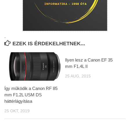
.
EZEK IS ÉRDEKELHETNEK...
Ilyen lesz a Canon EF 35
mm F1.4L II
25 AUG, 2015
Így működik a Canon RF 85
mm F1.2L USM DS
háttérlágyítása
25 OKT, 2019