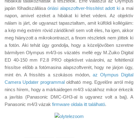
hibákkal találkozhattak a tesztelők. Erre válaszul az Olympus
Tanácsok
japán főhadiszállása
óriási alapszoftver-frissítést adott ki
a mai
Érdekességek
napon, amivel ezeket a hibákat ki lehet védeni. Az objektív
nálam is járt, de ugyanazt tapasztaltam, amit külföldi kollégáim:
Helyszíni Riport
a kép még extrém rövid záridőknél sem volt éles, ha igen, akkor
E-BB
meg hiányzott a mikrokontraszt, a finom részletek nem jöttek ki
a fotón. Aki tehát úgy gondolja, hogy a közeljövőben szeretne
bármilyen Olympus m4/3-os vázatés mellé egy M.Zuiko Digital
ED 40-150 mm F2.8 PRO objektívet vásárolni, az feltétlenül
frissítse előbb a fotómasina alapszoftverét, hogy ne járjon úgy,
mint én. A frissítés a szokásos módon,
az Olympus Digital
Camera Updater programmal
oldható meg. Egyelőre arról még
nincs hírem, hogy a márkaidegen m4/3 vázakhoz mikor érkezik
a javítás (Panasonic DMC-GH3-al is ugyanez volt a baj). A
Panasonic m4/3 vázak
firmware oldala itt található
.