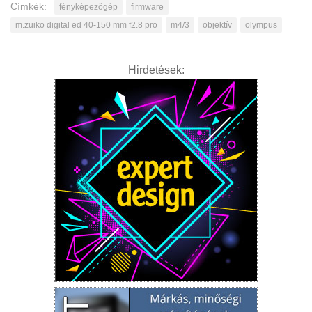
Címkék:
fényképezőgép
firmware
m.zuiko digital ed 40-150 mm f2.8 pro
m4/3
objektív
olympus
Hirdetések: