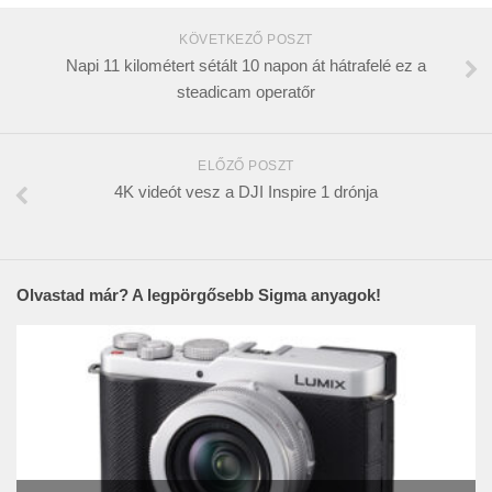
KÖVETKEZŐ POSZT
Napi 11 kilométert sétált 10 napon át hátrafelé ez a
steadicam operatőr
ELŐZŐ POSZT
4K videót vesz a DJI Inspire 1 drónja
Olvastad már? A legpörgősebb Sigma anyagok!