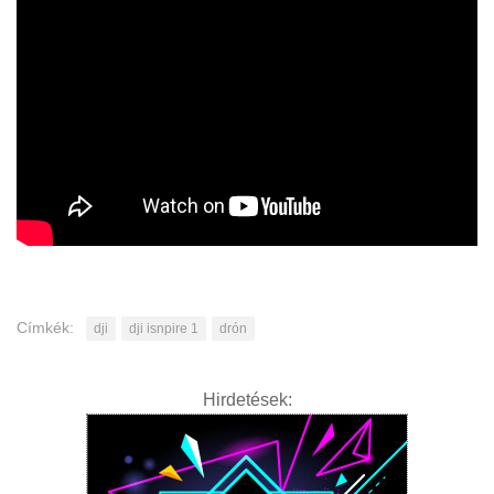
Címkék:
dji
dji isnpire 1
drón
Hirdetések: