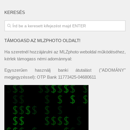
KERESÉS
TÁMOGASD AZ MLZPHOTO OLDALT!
Ha szeretnél hozzájárulni az MLZphoto weboldal működéséhez,
kérlek támogass némi adománnyal:
Egyszerűen használj banki átutalást ("ADOMÁNY"
megjegyzéssel): OTP Bank 11773425-04680611