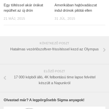
Egy töltéssel akár órákat
Amerikában hajtóvadászat
repülhet az új drón
indul drónok pilótái ellen
21 MÁJ, 2015
31 JÚL, 2015
KÖVETKEZŐ POSZT
Hatalmas vezérlőszoftver-frissítéssel kezd az Olympus
ELŐZŐ POSZT
17 000 képből álló, 4K felbontású time lapse felvétel
készült a Napunkról
Olvastad már? A legpörgősebb Sigma anyagok!