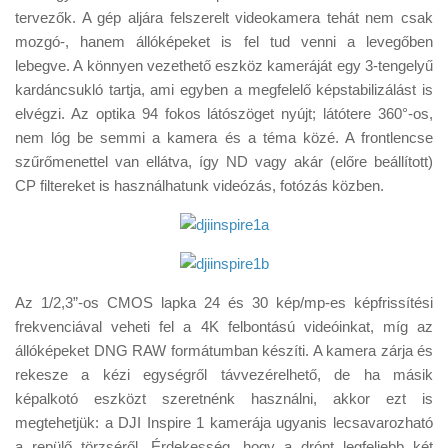
Tanácsok
tervezők. A gép aljára felszerelt videokamera tehát nem csak
mozgó-, hanem állóképeket is fel tud venni a levegőben
Érdekességek
lebegve. A könnyen vezethető eszköz kameráját egy 3-tengelyű
Helyszíni Riport
kardáncsukló tartja, ami egyben a megfelelő képstabilizálást is
elvégzi. Az optika 94 fokos látószöget nyújt; látótere 360°-os,
E-BB
nem lóg be semmi a kamera és a téma közé. A frontlencse
szűrőmenettel van ellátva, így ND vagy akár (előre beállított)
CP filtereket is használhatunk videózás, fotózás közben.
Az 1/2,3”-os CMOS lapka 24 és 30 kép/mp-es képfrissítési
frekvenciával veheti fel a 4K felbontású videóinkat, míg az
állóképeket DNG RAW formátumban készíti. A kamera zárja és
rekesze a kézi egységről távvezérelhető, de ha másik
képalkotó eszközt szeretnénk használni, akkor ezt is
megtehetjük: a DJI Inspire 1 kamerája ugyanis lecsavarozható
a repülő törzséről. Érdekesség, hogy a drónt legfeljebb két