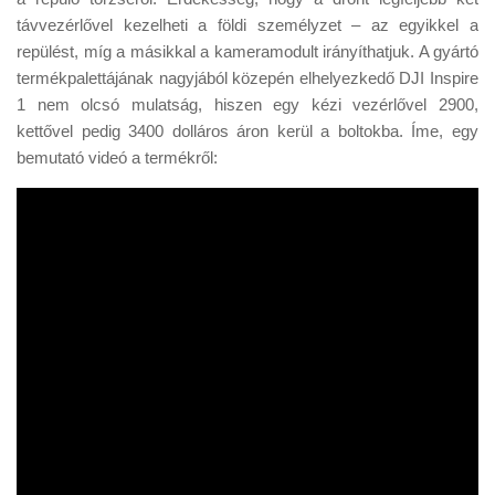
távvezérlővel kezelheti a földi személyzet – az egyikkel a
repülést, míg a másikkal a kameramodult irányíthatjuk. A gyártó
termékpalettájának nagyjából közepén elhelyezkedő DJI Inspire
1 nem olcsó mulatság, hiszen egy kézi vezérlővel 2900,
kettővel pedig 3400 dolláros áron kerül a boltokba. Íme, egy
bemutató videó a termékről: