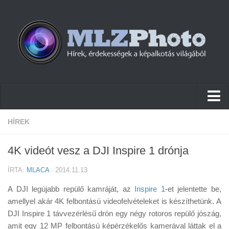
Hírek
HÍREK
Pletykák
4K videót vesz a DJI Inspire 1 drónja
Cikkek
ÍRTA:
MLACA
· 2014.11.13
Szoftver
A DJI legújabb repülő kamráját, az
Inspire 1
-et jelentette be,
Firmware
amellyel akár 4K felbontású videofelvételeket is készíthetünk. A
DJI Inspire 1 távvezérlésű drón egy négy rotoros repülő jószág,
Tudástár
amit egy 12 MP felbontású képérzékelős kamerával láttak el a