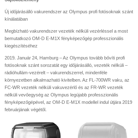
Új időjárásálló vakurendszer az Olympus profi fotósoknak szánt
kínálatában
Megbízható vakurendszer vezeték nélküli vezérléssel a most
bemutatkozó OM-D E-M1X fényképezőgép professzionális
kiegészítéséhez
2019. Január 24, Hamburg – Az Olympus tovább bővíti profi
fotósoknak szánt sorozatát egy időjárásálló, vezeték nélküli –
rádióhullám-vezérelt – vakurendszerrel, mindenféle
környezetben alkalmazható kivitelben. Az FL-700WR vaku, az
FC-WR vezeték nélküli vakuvezérlő és az FR-WR vezeték
nélküli vevőegység az Olympus legújabb professzionális
fényképezőgépével, az OM-D E-M1X modellel indul útjára 2019
februárjának végétől.