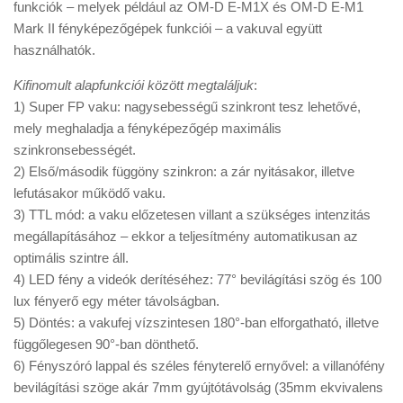
funkciók – melyek például az OM-D E-M1X és OM-D E-M1
Mark II fényképezőgépek funkciói – a vakuval együtt
használhatók.
Kifinomult alapfunkciói között megtaláljuk
:
1) Super FP vaku: nagysebességű szinkront tesz lehetővé,
mely meghaladja a fényképezőgép maximális
szinkronsebességét.
2) Első/második függöny szinkron: a zár nyitásakor, illetve
lefutásakor működő vaku.
3) TTL mód: a vaku előzetesen villant a szükséges intenzitás
megállapításához – ekkor a teljesítmény automatikusan az
optimális szintre áll.
4) LED fény a videók derítéséhez: 77° bevilágítási szög és 100
lux fényerő egy méter távolságban.
5) Döntés: a vakufej vízszintesen 180°-ban elforgatható, illetve
függőlegesen 90°-ban dönthető.
6) Fényszóró lappal és széles fényterelő ernyővel: a villanófény
bevilágítási szöge akár 7mm gyújtótávolság (35mm ekvivalens