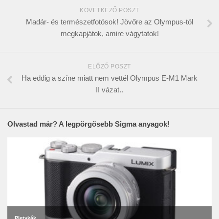
KÖVETKEZŐ POSZT
Madár- és természetfotósok! Jövőre az Olympus-tól
megkapjátok, amire vágytatok!
ELŐZŐ POSZT
Ha eddig a színe miatt nem vettél Olympus E-M1 Mark
II vázat..
Olvastad már? A legpörgősebb Sigma anyagok!