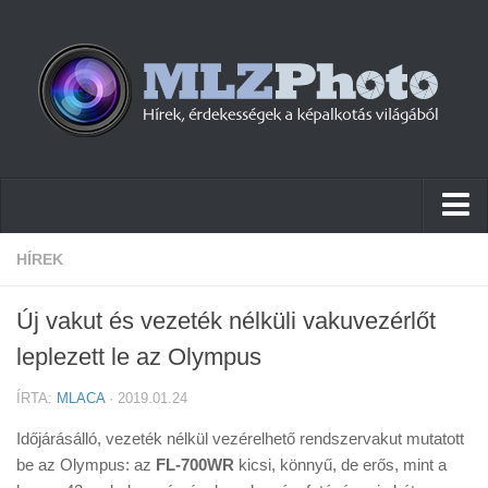
Hírek
HÍREK
Pletykák
Új vakut és vezeték nélküli vakuvezérlőt
Cikkek
leplezett le az Olympus
Szoftver
ÍRTA:
MLACA
· 2019.01.24
Firmware
Időjárásálló, vezeték nélkül vezérelhető rendszervakut mutatott
Tudástár
be az Olympus: az
FL-700WR
kicsi, könnyű, de erős, mint a