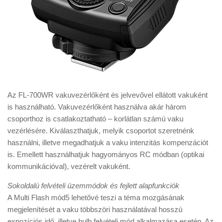
Az FL-700WR vakuvezérlőként és jelvevővel ellátott vakuként
is használható. Vakuvezérlőként használva akár három
csoporthoz is csatlakoztatható – korlátlan számú vaku
vezérlésére. Kiválaszthatjuk, melyik csoportot szeretnénk
használni, illetve megadhatjuk a vaku intenzitás kompenzációt
is. Emellett használhatjuk hagyományos RC módban (optikai
kommunikációval), vezérelt vakuként.
Sokoldalú felvételi üzemmódok és fejlett alapfunkciók
A Multi Flash mód5 lehetővé teszi a téma mozgásának
megjelenítését a vaku többszöri használatával hosszú
expozíciós idő, illetve bulb felvételi mód alkalmazása esetén. Az