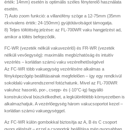
érték: 14mm) esetén is optimális széles fényterelő használata
esetén.
7) Auto zoom funkció: a villanófény szöge a 12-75mm (35mm
ekvivalens érték: 24-150mm) gyújtótávolságot támogatja.
8) Teljes töltöttség jelzése: az FL-700WR vaku hangjelzést ad,
amikor a töltés befejeződik.
FC-WR (vezeték nélküli vakuvezérlő) és FR-WR (vezeték
nélküli vevőegység): maximális megbízhatóság és intuitív
vezérlés – korlátlan számú vaku vezérelhetőségével
Az FC-WR több vakuegység vezérlésére alkalmas a
fényképezőgép beállításainak megfelelően – így egy rendkívül
sokoldalú vakurendszerrel fotózhatunk. Mivel az FL-700WR
vakuhoz hasonló, por-, csepp- és (-10°C-ig) fagyálló
konstrukcióval büszkélkedhet, a legkülönfélébb környezetben is
alkalmazhatjuk. A vezérlőegység három vakucsoportot kezel –
korlátlan számú vakuegységgel.
Az FC-WR külön gombokkal biztosítja az A, B és C csoport
gyors elérését – ezzel a csoportok beállítása még gyorsabban