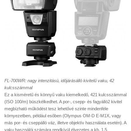
FL-700WR: nagy intenzitású, időjárásálló kivitelű vaku, 42
kulcsszámmal
Ez a kisméretű és könnyű vaku kiemelkedő, 421 kulcsszámmal
(ISO 100/m) büszkélkedhet. A por-, csepp- és fagyálló2 kivitel
megbízható működést tesz lehetővé szinte mindenféle
környezetben, például esőben (Olympus OM-D E-M1X, vagy
más por- és cseppálló váz, illetve objektív használata esetén). A
vaku használói számára rendkívül élvezetes a kb. 1,5