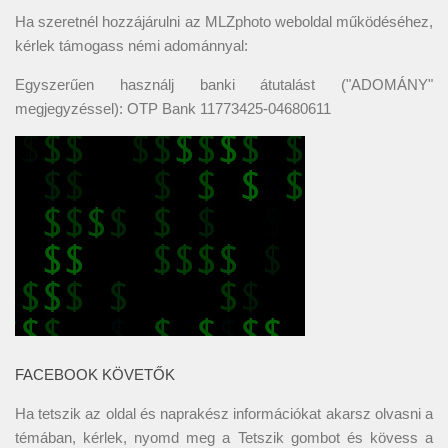
Ha szeretnél hozzájárulni az MLZphoto weboldal működéséhez,
kérlek támogass némi adománnyal:
Egyszerűen használj banki átutalást ("ADOMÁNY"
megjegyzéssel): OTP Bank 11773425-04680611
FACEBOOK KÖVETŐK
Ha tetszik az oldal és naprakész információkat akarsz olvasni a
témában, kérlek, nyomd meg a Tetszik gombot és kövess a