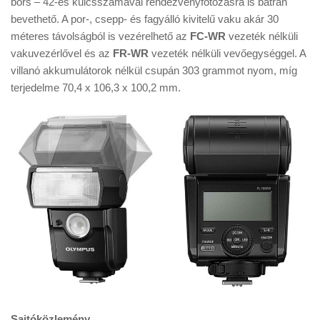
bors – 42-es kulcsszámával rendezvényfotózásra is bátran
Tanácsok
bevethető. A por-, csepp- és fagyálló kivitelű vaku akár 30
Érdekességek
méteres távolságból is vezérelhető az
FC-WR
vezeték nélküli
vakuvezérlővel és az
FR-WR
vezeték nélküli vevőegységgel. A
Helyszíni Riport
villanó akkumulátorok nélkül csupán 303 grammot nyom, míg
E-BB
terjedelme 70,4 x 106,3 x 100,2 mm.
Sajtóközlemény