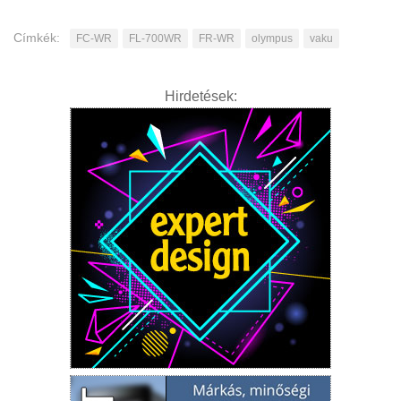
Címkék:
FC-WR
FL-700WR
FR-WR
olympus
vaku
Hirdetések: