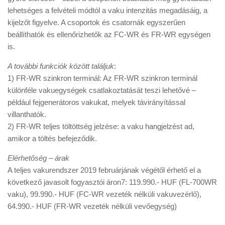
lehetséges a felvételi módtól a vaku intenzitás megadásáig, a
kijelzőt figyelve. A csoportok és csatornák egyszerűen
beállíthatók és ellenőrizhetők az FC-WR és FR-WR egységen
is.
A további funkciók között találjuk
:
1) FR-WR szinkron terminál: Az FR-WR szinkron terminál
különféle vakuegységek csatlakoztatását teszi lehetővé –
például fejgenerátoros vakukat, melyek távirányítással
villanthatók.
2) FR-WR teljes töltöttség jelzése: a vaku hangjelzést ad,
amikor a töltés befejeződik.
Elérhetőség – árak
A teljes vakurendszer 2019 februárjának végétől érhető el a
következő javasolt fogyasztói áron7: 119.990.- HUF (FL-700WR
vaku), 99.990.- HUF (FC-WR vezeték nélküli vakuvezérlő),
64.990.- HUF (FR-WR vezeték nélküli vevőegység)