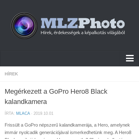
Hírek
HÍREK
Pletykák
Megérkezett a GoPro Hero8 Black
Cikkek
kalandkamera
Szoftver
ÍRTA:
MLACA
· 2019.10.01
Firmware
Frissült a GoPro népszerű kalandkamerája, a Hero, amelynek
Tudástár
immár nyolcadik generációjával ismerkedhetünk meg. A Hero8