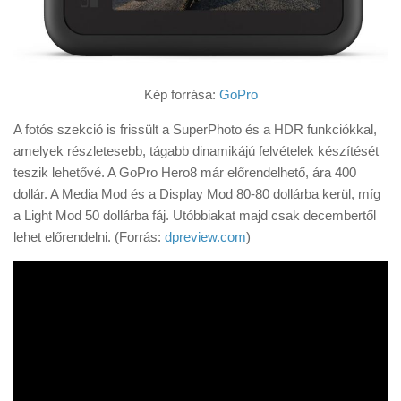
Kép forrása:
GoPro
A fotós szekció is frissült a SuperPhoto és a HDR funkciókkal,
amelyek részletesebb, tágabb dinamikájú felvételek készítését
teszik lehetővé. A GoPro Hero8 már előrendelhető, ára 400
dollár. A Media Mod és a Display Mod 80-80 dollárba kerül, míg
a Light Mod 50 dollárba fáj. Utóbbiakat majd csak decembertől
lehet előrendelni. (Forrás:
dpreview.com
)