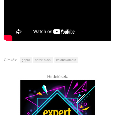
Címkék:
gopro
hero8 black
kalandkamera
Hirdetések: