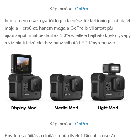
Kép forrása:
GoPro
Immár nem csak gyártóidegen kiegészítőkkel tuningolhatjuk fel
majd a Hero8-at, hanem maga a GoPro is villantott pár
újdonságot, mint például az 1,9”-os felfelé hajtható kijelzőt, vagy
a víz alatti felvételekhez használható LED fényrendszert.
Kép forrása:
GoPro
Egy furcsa újítás a digitális objektívek („Digital Lenses”)