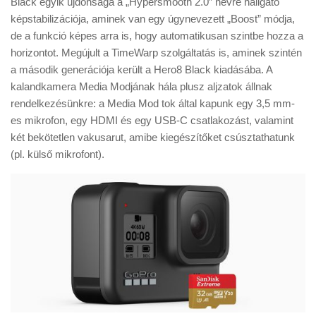
Black egyik újdonsága a „Hypersmooth 2.0” névre hallgató
Tanácsok
képstabilizációja, aminek van egy úgynevezett „Boost” módja,
Érdekességek
de a funkció képes arra is, hogy automatikusan szintbe hozza a
horizontot. Megújult a TimeWarp szolgáltatás is, aminek szintén
Helyszíni Riport
a második generációja került a Hero8 Black kiadásába. A
E-BB
kalandkamera Media Modjának hála plusz aljzatok állnak
rendelkezésünkre: a Media Mod tok által kapunk egy 3,5 mm-
es mikrofon, egy HDMI és egy USB-C csatlakozást, valamint
két bekötetlen vakusarut, amibe kiegészítőket csúsztathatunk
(pl. külső mikrofont).