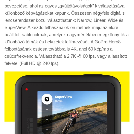
bevezetése, ahol az egyes „gyújtótávolságok” kiválasztásával
különböző képvágásokat kapunk. Összesen négyféle digitális
lencserendszer közül választhatunk: Narrow, Linear, Wide és
SuperView. A kezdő felhasználók örülhetnek majd az előre
beállított sablonoknak, amelyek nagymértékben megkönnyítik a
különböző témák és helyzetek lefilmezését. A GoPro Hero8
felbontásának csúcsa továbbra is 4K, ahol 60 kép/mp a
csúcsfrekvencia. Választható a 2,7K @ 60 fps, vagy a lassított
felvétel (Full HD @ 240 fps).