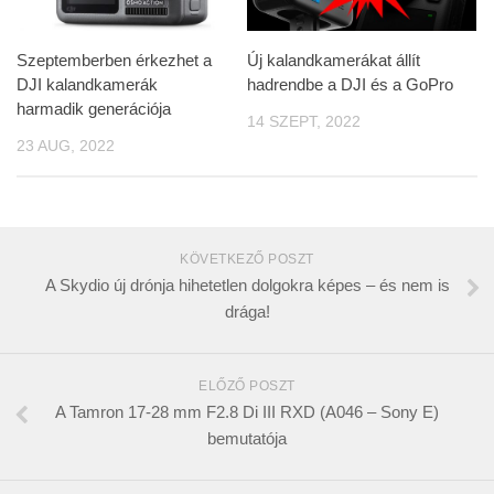
Szeptemberben érkezhet a
Új kalandkamerákat állít
DJI kalandkamerák
hadrendbe a DJI és a GoPro
harmadik generációja
14 SZEPT, 2022
23 AUG, 2022
KÖVETKEZŐ POSZT
A Skydio új drónja hihetetlen dolgokra képes – és nem is
drága!
ELŐZŐ POSZT
A Tamron 17-28 mm F2.8 Di III RXD (A046 – Sony E)
bemutatója