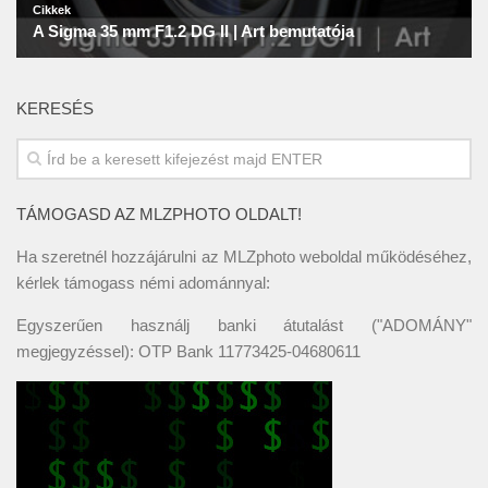
KERESÉS
TÁMOGASD AZ MLZPHOTO OLDALT!
Ha szeretnél hozzájárulni az MLZphoto weboldal működéséhez,
kérlek támogass némi adománnyal:
Egyszerűen használj banki átutalást ("ADOMÁNY"
megjegyzéssel): OTP Bank 11773425-04680611