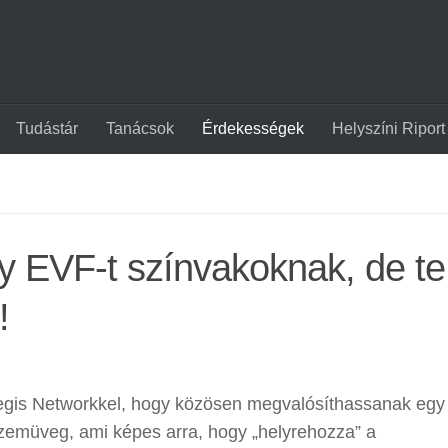
Tudástár
Tanácsok
Érdekességek
Helyszíni Riport
y EVF-t színvakoknak, de te
!
Aegis Networkkel, hogy közösen megvalósíthassanak egy
 szemüveg, ami képes arra, hogy „helyrehozza” a