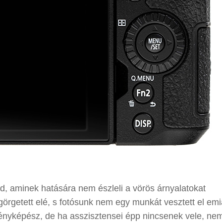
, aminek hatására nem észleli a vörös árnyalatokat
rgetett elé, s fotósunk nem egy munkát vesztett el emia
 fényképész, de ha asszisztensei épp nincsenek vele, ne