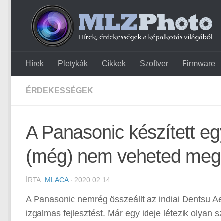
Hírek
Pletykák
Cikkek
Szoftver
Firmware
ÉRDEKESSÉGEK
A Panasonic készített eg
(még) nem veheted meg
ÍRTA:
MLACA
· 2020.02.14
A Panasonic nemrég összeállt az indiai Dentsu 
izgalmas fejlesztést. Már egy ideje létezik olyan