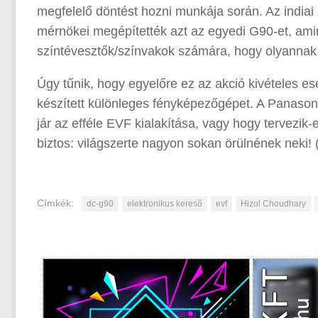
megfelelő döntést hozni munkája során. Az indiai 
mérnökei megépítették azt az egyedi G90-et, amin
színtévesztők/színvakok számára, hogy olyannak 
Úgy tűnik, hogy egyelőre ez az akció kivételes e
készített különleges fényképezőgépet. A Panasonic
jár az efféle EVF kialakítása, vagy hogy tervezi
biztos: világszerte nagyon sokan örülnének neki! 
Címkék:
dc-g90
elektronikus kereső
evf
Hizol Choudhary