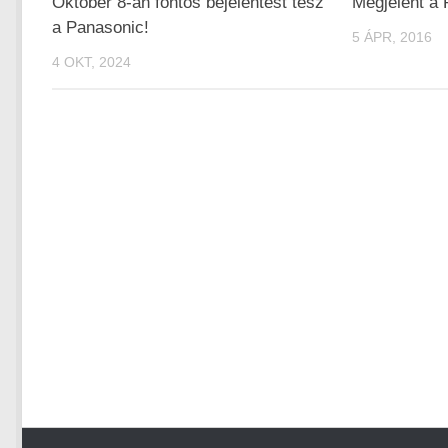
Október 8-án fontos bejelentést tesz
Megjelent a
a Panasonic!
5 ÁPR, 2016
4 OKT, 2024