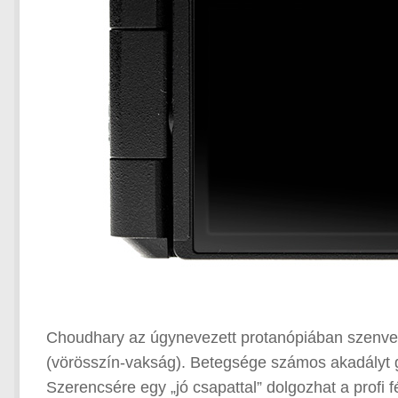
Choudhary az úgynevezett protanópiában szenved
(vörösszín-vakság). Betegsége számos akadályt gö
Szerencsére egy „jó csapattal” dolgozhat a profi