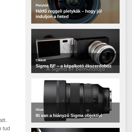
tt.
m tud