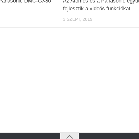
 Panasonic DMC-GX80
Az Atomos és a Panasonic együt
fejlesztik a videós funkciókat
3 SZEPT, 2019