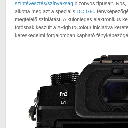
színtévesztés/színvakság
bizonyos típusait. Nos
alkotta meg azt a speciális
DC-G90
fényképezőgép
megfelelő színlátást. A különleges elektronikus k
fotósnak készült a #RighToColour iniciatíva keret
kereskedelmi forgalomban kapható fényképezőgé