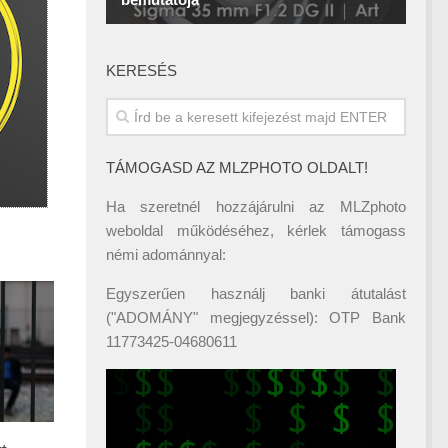
KERESÉS
TÁMOGASD AZ MLZPHOTO OLDALT!
Ha szeretnél hozzájárulni az MLZphoto
weboldal működéséhez, kérlek támogass
némi adománnyal:
Egyszerűen használj banki átutalást
("ADOMÁNY" megjegyzéssel): OTP Bank
11773425-04680611