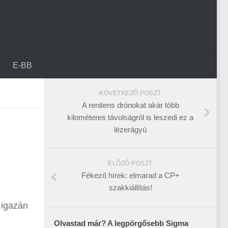
E-BB
KÖVETKEZŐ POSZT
A renitens drónokat akár több
kilométeres távolságról is leszedi ez a
lézerágyú
ELŐZŐ POSZT
Fékező hírek: elmarad a CP+
szakkiállítás!
 igazán
Olvastad már? A legpörgősebb Sigma