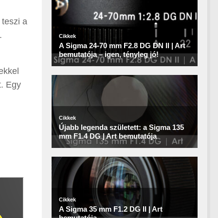
teszi a
.
ekkel
t. Egy