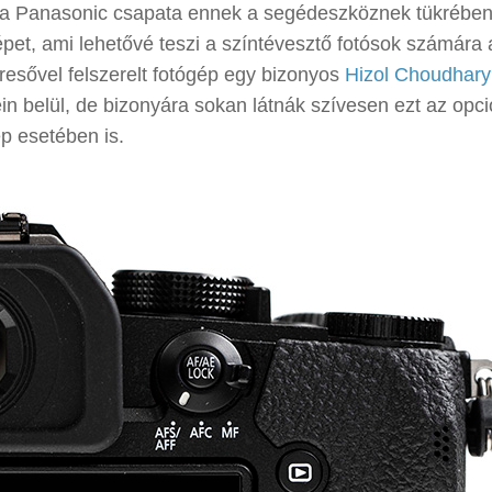
, a Panasonic csapata ennek a segédeszköznek tükrébe
et, ami lehetővé teszi a színtévesztő fotósok számára 
eresővel felszerelt fotógép egy bizonyos
Hizol Choudhary
ein belül, de bizonyára sokan látnák szívesen ezt az opci
p esetében is.