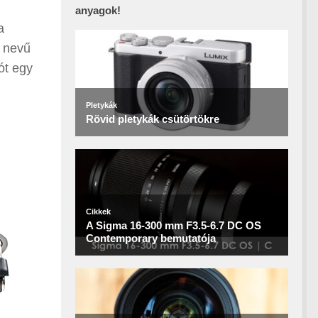
n
anyagok!
a
nevű
ót egy