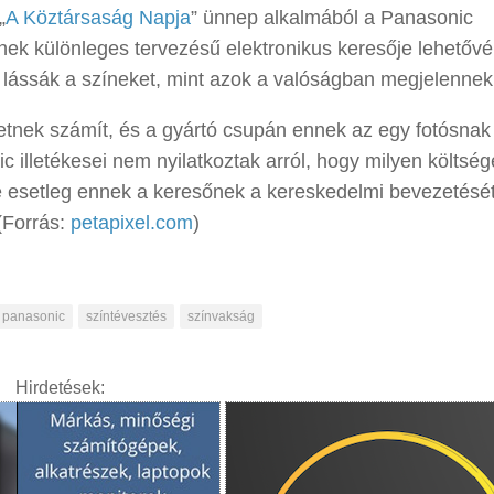
„
A Köztársaság Napja
” ünnep alkalmából a Panasonic
ek különleges tervezésű elektronikus keresője lehetővé 
lássák a színeket, mint azok a valóságban megjelennek
setnek számít, és a gyártó csupán ennek az egy fotósnak
 illetékesei nem nyilatkoztak arról, hogy milyen költség
k-e esetleg ennek a keresőnek a kereskedelmi bevezetésé
(Forrás:
petapixel.com
)
panasonic
színtévesztés
színvakság
Hirdetések: