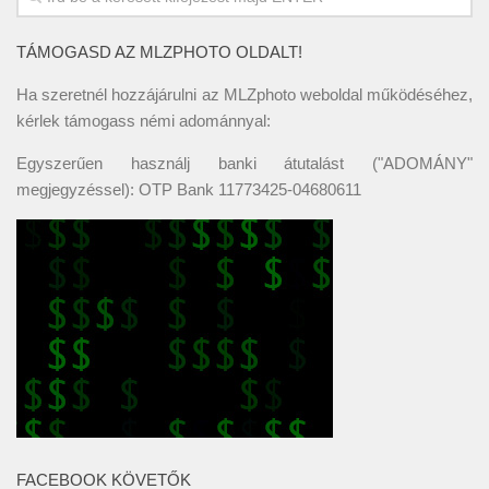
TÁMOGASD AZ MLZPHOTO OLDALT!
Ha szeretnél hozzájárulni az MLZphoto weboldal működéséhez,
kérlek támogass némi adománnyal:
Egyszerűen használj banki átutalást ("ADOMÁNY"
megjegyzéssel): OTP Bank 11773425-04680611
FACEBOOK KÖVETŐK