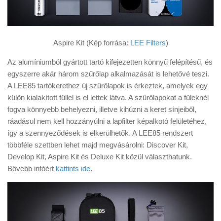
Aspire Kit (Kép forrása:
LEE Filters
)
Az alumíniumból gyártott tartó kifejezetten könnyű felépítésű, és
egyszerre akár három szűrőlap alkalmazását is lehetővé teszi.
A LEE85 tartókerethez új szűrőlapok is érkeztek, amelyek egy
külön kialakított füllel is el lettek látva. A szűrőlapokat a füleknél
fogva könnyebb behelyezni, illetve kihúzni a keret sínjeiből,
ráadásul nem kell hozzányúlni a lapfilter képalkotó felületéhez,
így a szennyeződések is elkerülhetők. A LEE85 rendszert
többféle szettben lehet majd megvásárolni: Discover Kit,
Develop Kit, Aspire Kit és Deluxe Kit közül választhatunk.
Bővebb infóért
kattints ide
.