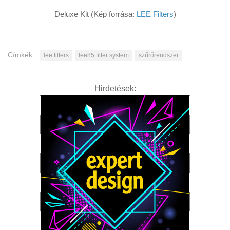
Deluxe Kit (Kép forrása:
LEE Filters
)
Címkék:
lee filters
lee85 filter system
szűrőrendszer
Hirdetések: