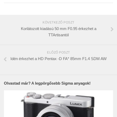
KÖVETKEZŐ POSZT
Korlátozott kiadású 50 mm F0.95 érkezhet a
TTArtisantól
ELŐZŐ POSZT
Idén érkezhet a HD Pentax -D FA* 85mm F1.4 SDM AW
Olvastad már? A legpörgősebb Sigma anyagok!