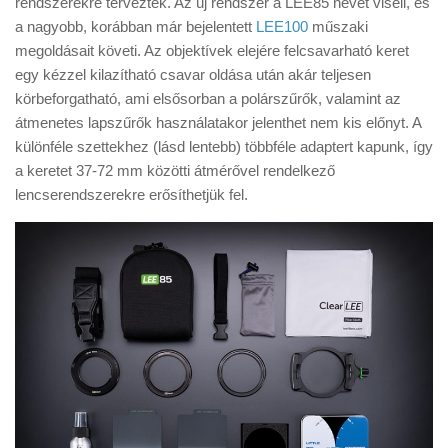
rendszerekre terveztek. Az új rendszer a LEE85 nevet viseli, és
Tanácsok
a nagyobb, korábban már bejelentett
LEE100
műszaki
Érdekességek
megoldásait követi. Az objektívek elejére felcsavarható keret
egy kézzel kilazítható csavar oldása után akár teljesen
Helyszíni Riport
körbeforgatható, ami elsősorban a polárszűrők, valamint az
E-BB
átmenetes lapszűrők használatakor jelenthet nem kis előnyt. A
különféle szettekhez (lásd lentebb) többféle adaptert kapunk, így
a keretet 37-72 mm közötti átmérővel rendelkező
lencserendszerekre erősíthetjük fel.