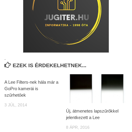
.
EZEK IS ÉRDEKELHETNEK...
A Lee Filters-nek hála már a
GoPro kamerái is
szűrhetőek
3 JÚL, 2014
Új, átmenetes lapszűrőkkel
jelentkezett a Lee
8 ÁPR, 2016