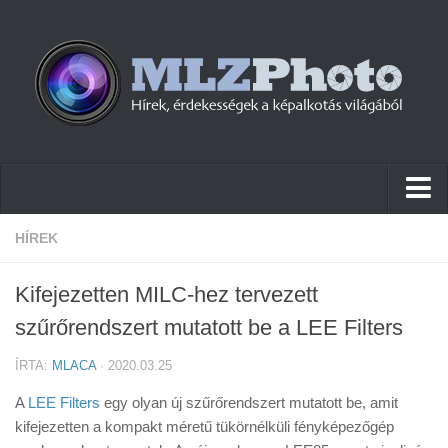
Hírek
HÍREK
Pletykák
Kifejezetten MILC-hez tervezett
Cikkek
szűrőrendszert mutatott be a LEE Filters
Szoftver
ÍRTA:
MLACA
· 2020.03.25
Firmware
A
LEE Filters
egy olyan új szűrőrendszert mutatott be, amit
Tudástár
kifejezetten a kompakt méretű tükörnélküli fényképezőgép