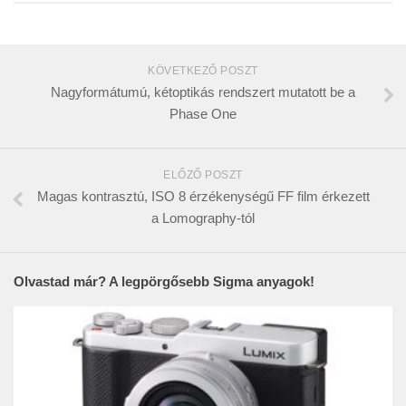
KÖVETKEZŐ POSZT
Nagyformátumú, kétoptikás rendszert mutatott be a
Phase One
ELŐZŐ POSZT
Magas kontrasztú, ISO 8 érzékenységű FF film érkezett
a Lomography-tól
Olvastad már? A legpörgősebb Sigma anyagok!