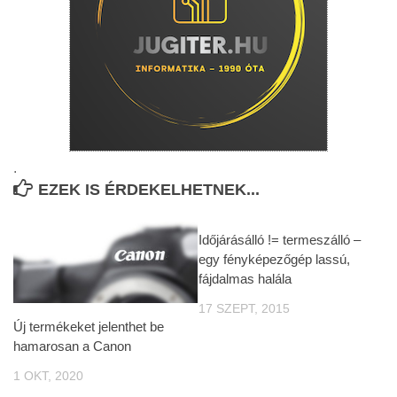
.
EZEK IS ÉRDEKELHETNEK...
Időjárásálló != termeszálló –
egy fényképezőgép lassú,
fájdalmas halála
17 SZEPT, 2015
Új termékeket jelenthet be
hamarosan a Canon
1 OKT, 2020