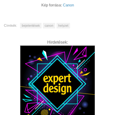
Kép forrása:
Canon
Címkék:
bejelentések
canon
helyzet
Hirdetések: