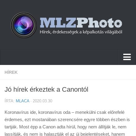
Hírek
HÍREK
Pletykák
Jó hírek érkeztek a Canontól
Cikkek
ÍRTA:
MLACA
· 2020.03.30
Szoftver
Koronavírus ide, koronavírus oda – menekülni csak előrefelé
Firmware
érdemes, ezt mostanában szerencsére egyre többen észben is
tartják. Most épp a Canon adta hírül, hogy nem állítják le, nem
Tudástár
lassítják, és nem is halasztják el az új bejelentéseket, hanem