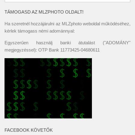
TÁMOGASD AZ MLZPHOTO OLDALT!
Ha szeretnél hozzájárulni az MLZphoto weboldal működéséhez,
kérlek támogass némi adománnyal:
Egyszerűen használj banki átutalást ("ADOMÁNY"
megjegyzéssel): OTP Bank 11773425-04680611
FACEBOOK KÖVETŐK