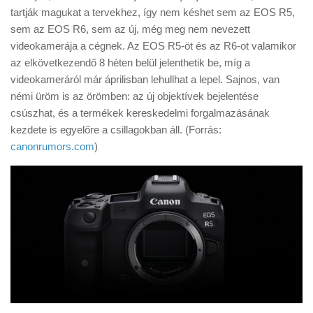
Tanácsok
tartják magukat a tervekhez, így nem késhet sem az EOS R5,
sem az EOS R6, sem az új, még meg nem nevezett
Érdekességek
videokamerája a cégnek. Az EOS R5-öt és az R6-ot valamikor
Helyszíni Riport
az elkövetkezendő 8 héten belül jelenthetik be, míg a
videokameráról már áprilisban lehullhat a lepel. Sajnos, van
E-BB
némi üröm is az örömben: az új objektívek bejelentése
csúszhat, és a termékek kereskedelmi forgalmazásának
kezdete is egyelőre a csillagokban áll. (Forrás:
canonrumors.com
)