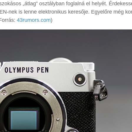
okásos „átlag” osztályban foglalná el helyét. Érdekess
N-nek is lenne elektronikus keresője. Egyelőre még kor
(Forrás:
43rumors.com
)