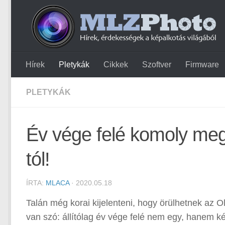
Hírek
Pletykák
Cikkek
Szoftver
Firmware
PLETYKÁK
Év vége felé komoly meg
tól!
ÍRTA:
MLACA
· 2020.05.18
Talán még korai kijelenteni, hogy örülhetnek az 
van szó: állítólag év vége felé nem egy, hanem k