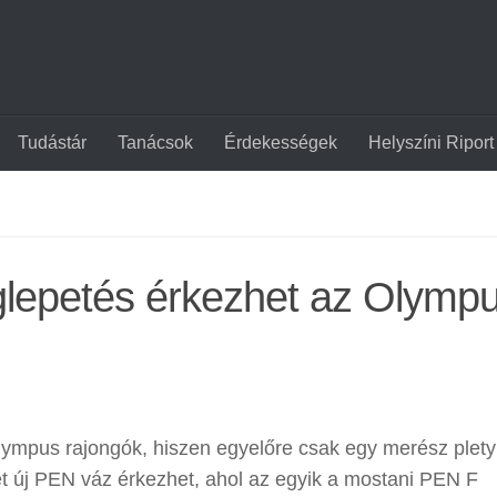
Tudástár
Tanácsok
Érdekességek
Helyszíni Riport
lepetés érkezhet az Olympu
Olympus rajongók, hiszen egyelőre csak egy merész plety
ét új PEN váz érkezhet, ahol az egyik a mostani PEN F