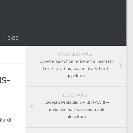
E-BB
KÖVETKEZŐ POSZT
Új vezérlőszoftver érkezett a Leica D-
Lux 7, a C-Lux, valamint a V-Lux 5
gépekhez
s-
ELŐZŐ POSZT
Lowepro Protactic BP 350 AW II –
moduláris hátizsák nem csak
fotósoknak
káról