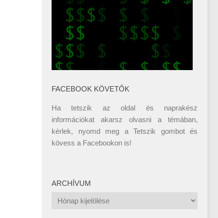
FACEBOOK KÖVETŐK
Ha tetszik az oldal és naprakész
információkat akarsz olvasni a témában,
kérlek, nyomd meg a Tetszik gombot és
kövess a
Facebookon
is!
ARCHÍVUM
Archívum