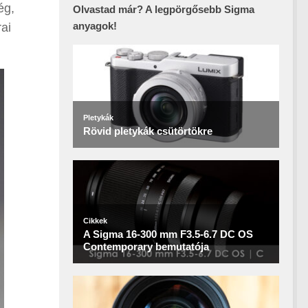
ég,
Olvastad már? A legpörgősebb Sigma
anyagok!
ai