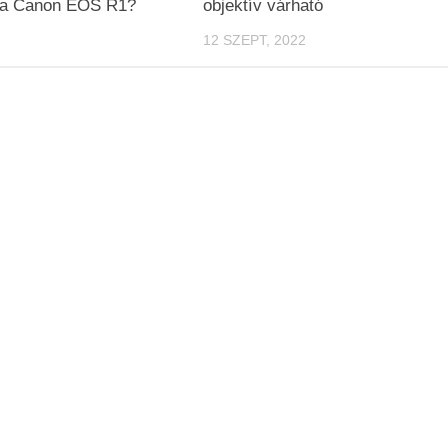
z a Canon EOS R1?
objektív várható
12 SZEPT, 2022