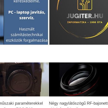
 műszaki paraméterekkel
Négy nagylátószögű RF-bajonet