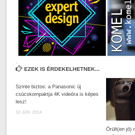
.
EZEK IS ÉRDEKELHETNEK...
Szinte biztos: a Panasonic új
csúcskompaktja 4K videóra is képes
lesz!
10 JÚN, 2014
Őrült(en jó)