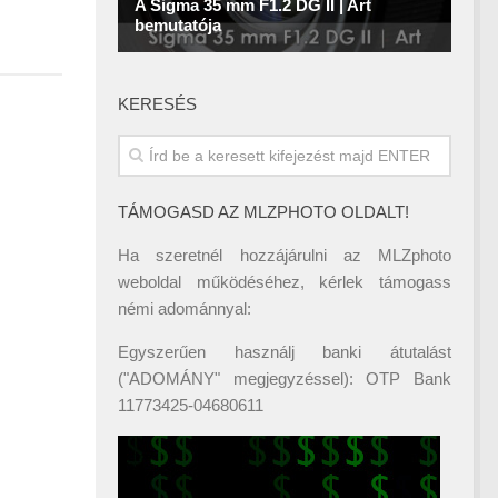
KERESÉS
TÁMOGASD AZ MLZPHOTO OLDALT!
Ha szeretnél hozzájárulni az MLZphoto
weboldal működéséhez, kérlek támogass
némi adománnyal:
Egyszerűen használj banki átutalást
("ADOMÁNY" megjegyzéssel): OTP Bank
11773425-04680611