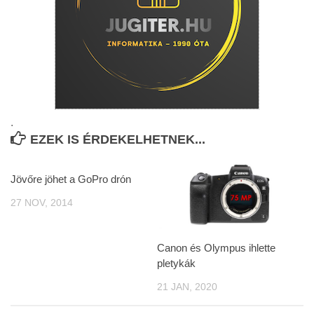
.
EZEK IS ÉRDEKELHETNEK...
Jövőre jöhet a GoPro drón
27 NOV, 2014
Canon és Olympus ihlette
pletykák
21 JAN, 2020