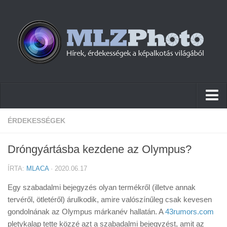
Hírek
ÉRDEKESSÉGEK
Pletykák
Dróngyártásba kezdene az Olympus?
Cikkek
ÍRTA:
MLACA
· 2020.06.17
Szoftver
Egy szabadalmi bejegyzés olyan termékről (illetve annak
Firmware
tervéről, ötletéről) árulkodik, amire valószínűleg csak kevesen
gondolnának az Olympus márkanév hallatán. A
Tudástár
43rumors.com
pletykalap tette közzé azt a szabadalmi bejegyzést, amit az