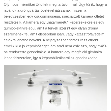
Tanácsok
Olympus mérnökei töltöttek meg tartalommal. Úgy tűnik, hogy a
japánok a dróngyártás ötletével játszanak, hiszen a
Érdekességek
bejegyzésben egy csúcsminőségű, specializált kamera ötletét
Helyszíni Riport
részletezik. A kamera egy „nagyméretű” képérzékelőre és egy
gumiobjektívre épül, amit a tervek szerint egy olyan drónra
E-BB
szerelnének fel, amit elsősorban ipari, vagy katasztrófavédelmi
célokra lehetne bevetni. A bejegyzésben fontos részletként
emelik ki a jó képminőséget, ám arról nem esik szó, hogy m4/3-
os rendszerre gondoltak-e. A kamera egy megfelelő gimbalra
lenne felszerelve, így a képstabilizálásról az gondoskodna.