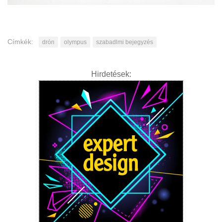
Címkék:
drón
olympus
szabadlmi bejegyzés
Hirdetések: