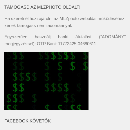
TÁMOGASD AZ MLZPHOTO OLDALT!
Ha szeretnél hozzájárulni az MLZphoto weboldal működéséhez,
kérlek támogass némi adománnyal:
Egyszerűen használj banki átutalást ("ADOMÁNY"
megjegyzéssel): OTP Bank 11773425-04680611
FACEBOOK KÖVETŐK