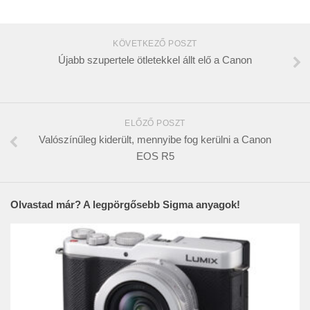
KÖVETKEZŐ POSZT
Újabb szupertele ötletekkel állt elő a Canon
ELŐZŐ POSZT
Valószínűleg kiderült, mennyibe fog kerülni a Canon
EOS R5
Olvastad már? A legpörgősebb Sigma anyagok!