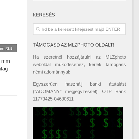
KERESÉS
TÁMOGASD AZ MLZPHOTO OLDALT!
Ha szeretnél hozzájárulni az MLZphoto
0 mm
weboldal működéséhez, kérlek támogass
ilág
némi adománnyal:
Egyszerűen használj banki átutalást
("ADOMÁNY" megjegyzéssel): OTP Bank
11773425-04680611