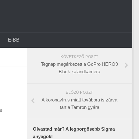
E-BB
KÖVETKEZŐ POSZT
Tegnap megérkezett a GoPro HERO9
Black kalandkamera
ELŐZŐ POSZT
A koronavírus miatt továbbra is zárva
tart a Tamron gyára
e
Olvastad már? A legpörgősebb Sigma
anyagok!