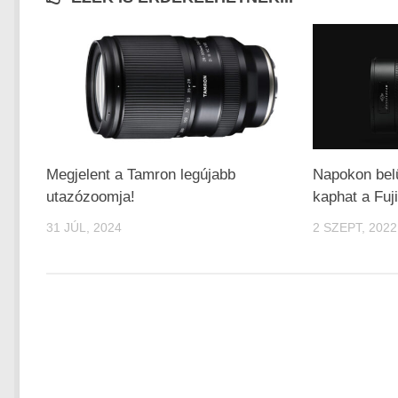
Megjelent a Tamron legújabb
Napokon bel
utazózoomja!
kaphat a Fu
31 JÚL, 2024
2 SZEPT, 2022