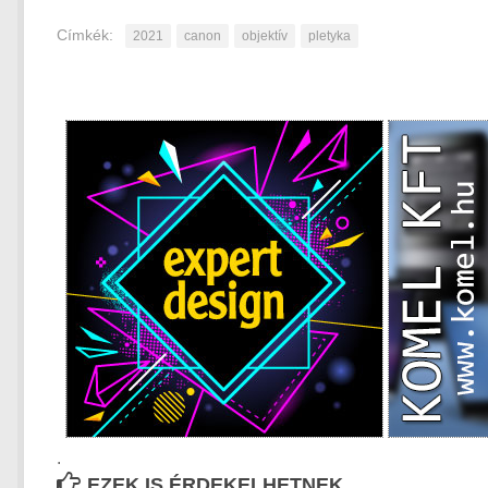
Címkék:
2021
canon
objektív
pletyka
.
EZEK IS ÉRDEKELHETNEK...