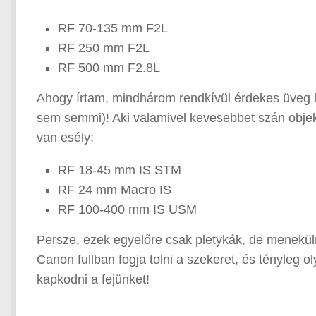
RF 70-135 mm F2L
RF 250 mm F2L
RF 500 mm F2.8L
Ahogy írtam, mindhárom rendkívül érdekes üveg 
sem semmi)! Aki valamivel kevesebbet szán objekt
van esély:
RF 18-45 mm IS STM
RF 24 mm Macro IS
RF 100-400 mm IS USM
Persze, ezek egyelőre csak pletykák, de meneküln
Canon fullban fogja tolni a szekeret, és tényleg 
kapkodni a fejünket!