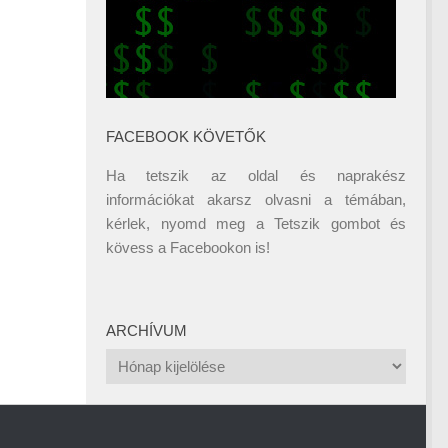
FACEBOOK KÖVETŐK
Ha tetszik az oldal és naprakész
információkat akarsz olvasni a témában,
kérlek, nyomd meg a Tetszik gombot és
kövess a
Facebookon
is!
ARCHÍVUM
Archívum