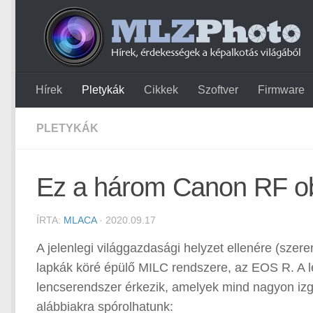
Hírek
Pletykák
Cikkek
Szoftver
Firmware
PLETYKÁK
Ez a három Canon RF ob
ÍRTA:
MLACA
· 2020.09.17
A jelenlegi világgazdasági helyzet ellenére (szer
lapkák köré épülő MILC rendszere, az EOS R. A le
lencserendszer érkezik, amelyek mind nagyon iz
alábbiakra spórolhatunk: