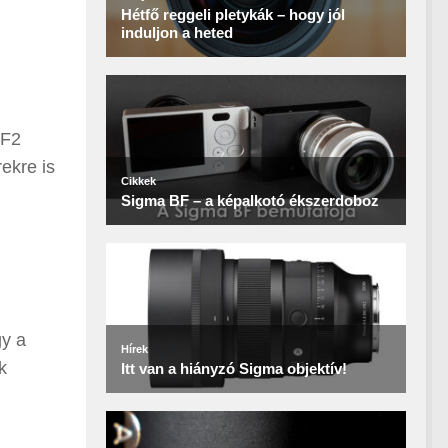
 F2
ekre is
gy a
k