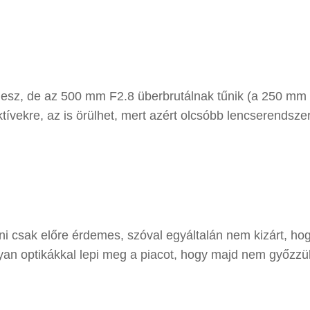
lesz, de az 500 mm F2.8 überbrutálnak tűnik (a 250 mm
ívekre, az is örülhet, mert azért olcsóbb lencserendszer
i csak előre érdemes, szóval egyáltalán nem kizárt, ho
olyan optikákkal lepi meg a piacot, hogy majd nem győzzü