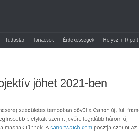
Tudástár
Tanácsok
Érdekességek
Helyszíni Riport
jektív jöhet 2021-ben
encsére) szédületes tempóban bővül a Canon új, full fram
gfrissebb pletykák szerint jövőre legalább három új
galmasnak tűnnek. A
canonwatch.com
posztja szerint az