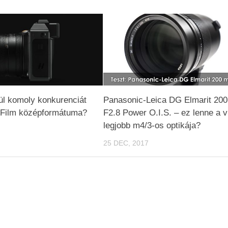
ül komoly konkurenciát
Panasonic-Leica DG Elmarit 20
jiFilm középformátuma?
F2.8 Power O.I.S. – ez lenne a v
legjobb m4/3-os optikája?
25 DEC, 2017