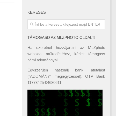
KERESÉS
TÁMOGASD AZ MLZPHOTO OLDALT!
Ha szeretnél hozzájárulni az MLZphoto
weboldal működéséhez, kérlek támogass
némi adománnyal:
Egyszerűen használj banki átutalást
("ADOMÁNY" megjegyzéssel): OTP Bank
11773425-04680611