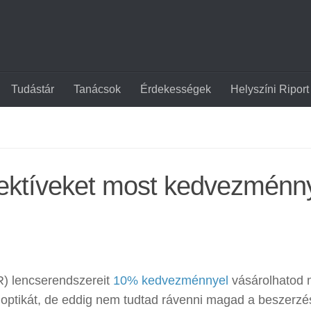
Tudástár
Tanácsok
Érdekességek
Helyszíni Riport
jektíveket most kedvezménn
R) lencserendszereit
10% kedvezménnyel
vásárolhatod 
 optikát, de eddig nem tudtad rávenni magad a beszerzé