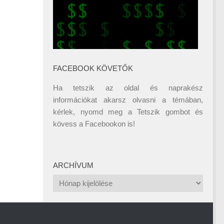
FACEBOOK KÖVETŐK
Ha tetszik az oldal és naprakész
információkat akarsz olvasni a témában,
kérlek, nyomd meg a Tetszik gombot és
kövess a
Facebookon
is!
ARCHÍVUM
Archívum