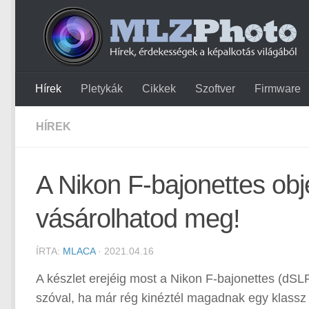
Hírek
Pletykák
Cikkek
Szoftver
Firmware
HÍREK
A Nikon F-bajonettes ob
vásárolhatod meg!
ÍRTA:
MLACA
· 2021.04.16
A készlet erejéig most a Nikon F-bajonettes (dSL
szóval, ha már rég kinéztél magadnak egy klassz