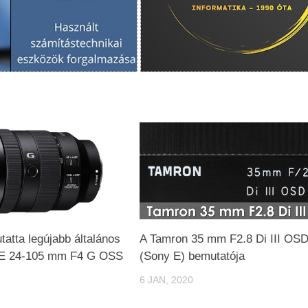
atta legújabb általános
A Tamron 35 mm F2.8 Di III OS
FE 24-105 mm F4 G OSS
(Sony E) bemutatója
6 JAN, 2020