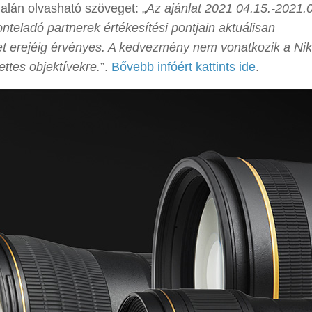
dalán olvasható szöveget: „
Az ajánlat 2021 04.15.-2021.
teladó partnerek értékesítési pontjain aktuálisan
zlet erejéig érvényes. A kedvezmény nem vonatkozik a Ni
ttes objektívekre.
”.
Bővebb infóért kattints ide
.