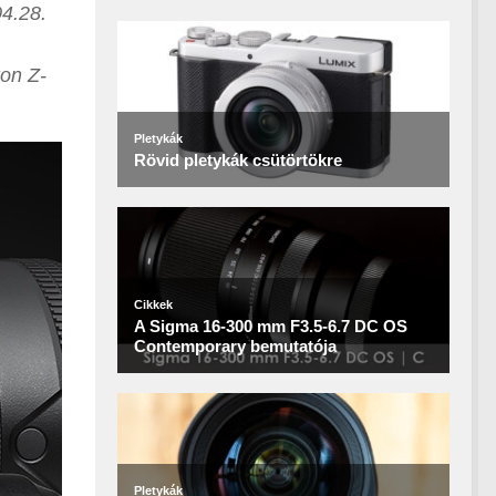
04.28.
kon Z-