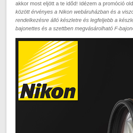
akkor most eljött a te időd! Idézem a promóció ol
között érvényes a Nikon webáruházban és a viszon
rendelkezésre álló készletre és legfeljebb a kés
bajonettes és a szettben megvásárolható F-bajone