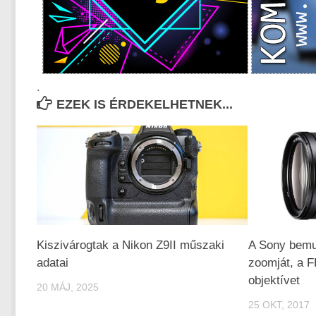
.
EZEK IS ÉRDEKELHETNEK...
Kiszivárogtak a Nikon Z9II műszaki
A Sony bemut
adatai
zoomját, a 
objektívet
20 MÁJ, 2025
25 OKT, 2017