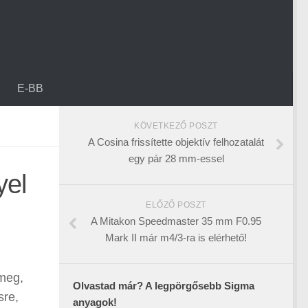
E-BB
KÖVETKEZŐ POSZT
A Cosina frissítette objektív felhozatalát
egy pár 28 mm-essel
yel
ELŐZŐ POSZT
A Mitakon Speedmaster 35 mm F0.95
Mark II már m4/3-ra is elérhető!
meg,
Olvastad már? A legpörgősebb Sigma
sre,
anyagok!