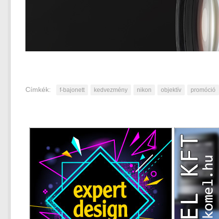
Címkék:
f-bajonett
kedvezmény
nikon
objektív
promóció