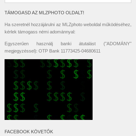
TÁMOGASD AZ MLZPHOTO OLDALT!
Ha szeretnél hozzájárulni az MLZphoto weboldal működéséhez,
kérlek támogass némi adománnyal:
Egyszerűen használj banki átutalást ("ADOMÁNY"
megjegyzéssel): OTP Bank 11773425-04680611
FACEBOOK KÖVETŐK