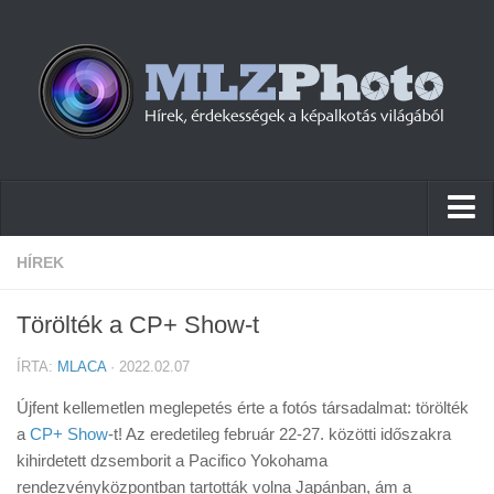
Hírek
HÍREK
Pletykák
Törölték a CP+ Show-t
Cikkek
ÍRTA:
MLACA
· 2022.02.07
Szoftver
Újfent kellemetlen meglepetés érte a fotós társadalmat: törölték
Firmware
a
CP+ Show
-t! Az eredetileg február 22-27. közötti időszakra
kihirdetett dzsemborit a Pacifico Yokohama
Tudástár
rendezvényközpontban tartották volna Japánban, ám a