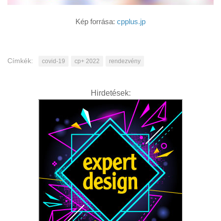
Kép forrása:
cpplus.jp
Címkék:
covid-19
cp+ 2022
rendezvény
Hirdetések: