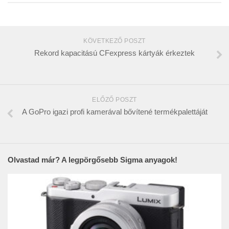
KÖVETKEZŐ POSZT
Rekord kapacitású CFexpress kártyák érkeztek
ELŐZŐ POSZT
A GoPro igazi profi kamerával bővítené termékpalettáját
Olvastad már? A legpörgősebb Sigma anyagok!