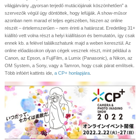
Tanácsok
világjárvány „gyorsan terjedő mutációjának köszönhetően” a
szervezők végül úgy döntöttek, hogy lefújják. A show-műsor
Érdekességek
azonban nem marad el teljes egészében, hiszen az online
Helyszíni Riport
részét – értelemszerűen – nem érinti a határozat. Eredetileg 31+
kiállító vett volna részt a helyi kiállításon és bemutatón, így csak
E-BB
ennek kb. a felével találkozhatunk majd a weben keresztül. Az
online előadásokon olyan cégek vesznek részt, mint például a
Canon, az Epson, a FujiFilm, a Lumix (Panasonic), a Nikon, az
OM System, a Sony, vagy a Tamron, hogy csak párat említsek.
Több infóért kattints ide,
a CP+ honlapjára
.