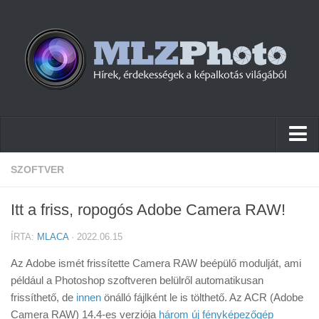
Hírek
SZOFTVER
Pletykák
Itt a friss, ropogós Adobe Camera RAW!
Cikkek
ÍRTA:
MLACA
· 2022.06.15
Szoftver
Az Adobe ismét frissítette Camera RAW beépülő modulját, ami
Firmware
például a Photoshop szoftveren belülről automatikusan
frissíthető, de
Tudástár
innen
önálló fájlként le is tölthető. Az ACR (Adobe
Camera RAW) 14.4-es verziója
három új fényképezőgép