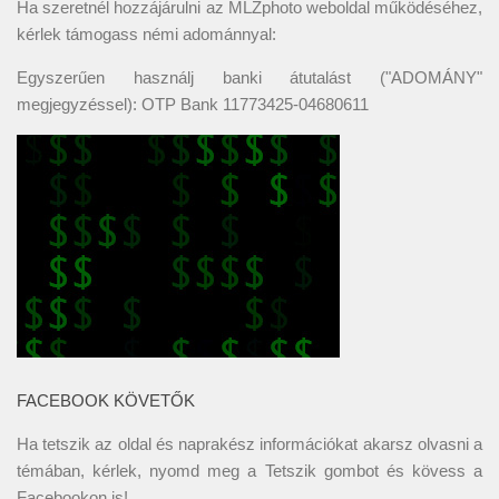
Ha szeretnél hozzájárulni az MLZphoto weboldal működéséhez,
kérlek támogass némi adománnyal:
Egyszerűen használj banki átutalást ("ADOMÁNY"
megjegyzéssel): OTP Bank 11773425-04680611
FACEBOOK KÖVETŐK
Ha tetszik az oldal és naprakész információkat akarsz olvasni a
témában, kérlek, nyomd meg a Tetszik gombot és kövess a
Facebookon
is!