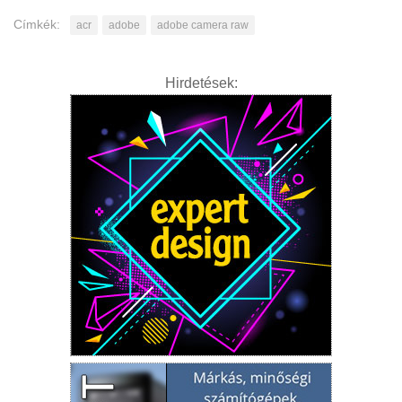
Címkék:
acr
adobe
adobe camera raw
Hirdetések: