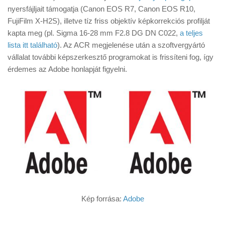
Tanácsok
nyersfájljait támogatja (Canon EOS R7, Canon EOS R10,
FujiFilm X-H2S), illetve tíz friss objektív képkorrekciós profilját
Érdekességek
kapta meg (pl. Sigma 16-28 mm F2.8 DG DN C022,
a teljes
Helyszíni Riport
lista itt található
). Az ACR megjelenése után a szoftvergyártó
vállalat további képszerkesztő programokat is frissíteni fog, így
E-BB
érdemes az Adobe honlapját figyelni.
Kép forrása:
Adobe