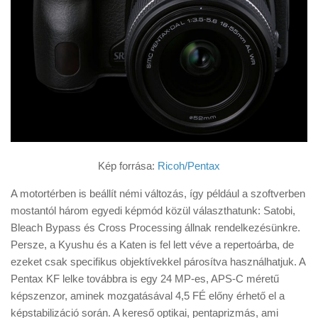
Kép forrása:
Ricoh/Pentax
A motortérben is beállít némi változás, így például a szoftverben
mostantól három egyedi képmód közül választhatunk: Satobi,
Bleach Bypass és Cross Processing állnak rendelkezésünkre.
Persze, a Kyushu és a Katen is fel lett véve a repertoárba, de
ezeket csak specifikus objektívekkel párosítva használhatjuk. A
Pentax KF lelke továbbra is egy 24 MP-es, APS-C méretű
képszenzor, aminek mozgatásával 4,5 FÉ előny érhető el a
képstabilizáció során. A kereső optikai, pentaprizmás, ami