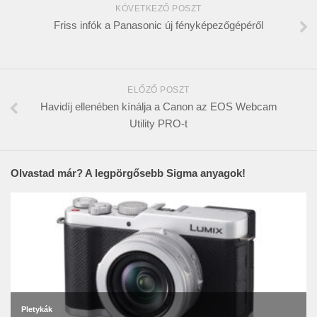
KÖVETKEZŐ POSZT
Friss infók a Panasonic új fényképezőgépéről
ELŐZŐ POSZT
Havidíj ellenében kínálja a Canon az EOS Webcam
Utility PRO-t
Olvastad már? A legpörgősebb Sigma anyagok!