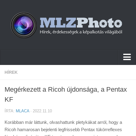
Hírek
HÍREK
Pletykák
Megérkezett a Ricoh újdonsága, a Pentax
Cikkek
KF
Szoftver
ÍRTA:
MLACA
· 2022.11.10
Firmware
Korábban már láttunk, olvashattunk pletykákat arról, hogy a
Tudástár
Ricoh hamarosan bejelenti legfrissebb Pentax tükörreflexes