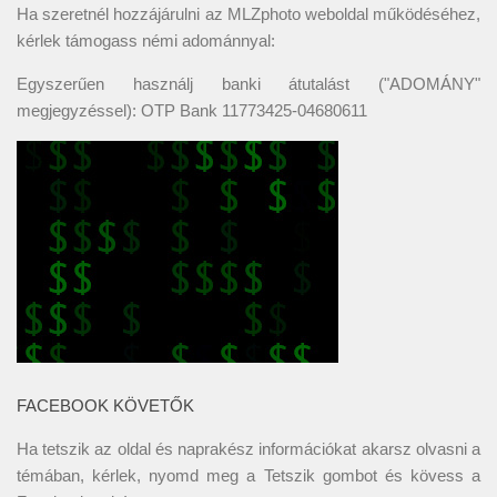
Ha szeretnél hozzájárulni az MLZphoto weboldal működéséhez,
kérlek támogass némi adománnyal:
Egyszerűen használj banki átutalást ("ADOMÁNY"
megjegyzéssel): OTP Bank 11773425-04680611
FACEBOOK KÖVETŐK
Ha tetszik az oldal és naprakész információkat akarsz olvasni a
témában, kérlek, nyomd meg a Tetszik gombot és kövess a