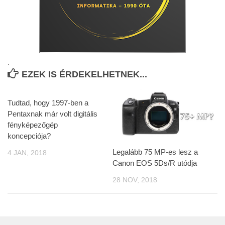
.
EZEK IS ÉRDEKELHETNEK...
Tudtad, hogy 1997-ben a
Pentaxnak már volt digitális
fényképezőgép
koncepciója?
Legalább 75 MP-es lesz a
4 JAN, 2018
Canon EOS 5Ds/R utódja
28 NOV, 2018