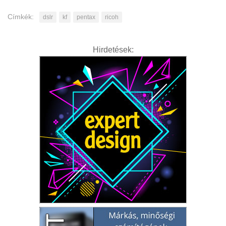
Címkék:
dslr
kf
pentax
ricoh
Hirdetések: