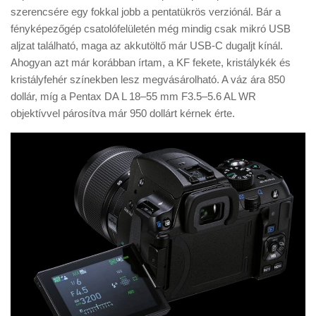
szerencsére egy fokkal jobb a pentatükrös verziónál. Bár a
fényképezőgép csatolófelületén még mindig csak mikró USB
aljzat található, maga az akkutöltő már USB-C dugaljt kínál.
Ahogyan azt már korábban írtam, a KF fekete, kristálykék és
kristályfehér színekben lesz megvásárolható. A váz ára 850
dollár, míg a Pentax DA L 18–55 mm F3.5–5.6 AL WR
objektívvel párosítva már 950 dollárt kérnek érte.