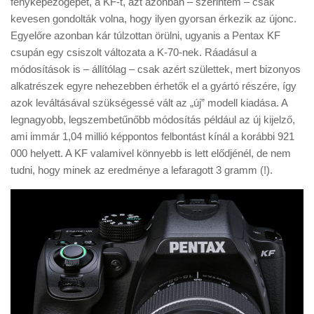
fényképezőgépét, a KF-t, azt azonban – szerintem – csak
Tanácsok
kevesen gondolták volna, hogy ilyen gyorsan érkezik az újonc.
Érdekességek
Egyelőre azonban kár túlzottan örülni, ugyanis a Pentax KF
csupán egy csiszolt változata a K-70-nek. Ráadásul a
Helyszíni Riport
módosítások is – állítólag – csak azért születtek, mert bizonyos
E-BB
alkatrészek egyre nehezebben érhetők el a gyártó részére, így
azok leváltásával szükségessé vált az „új” modell kiadása. A
legnagyobb, legszembetűnőbb módosítás például az új kijelző,
ami immár 1,04 millió képpontos felbontást kínál a korábbi 921
000 helyett. A KF valamivel könnyebb is lett elődjénél, de nem
tudni, hogy minek az eredménye a lefaragott 3 gramm (!).