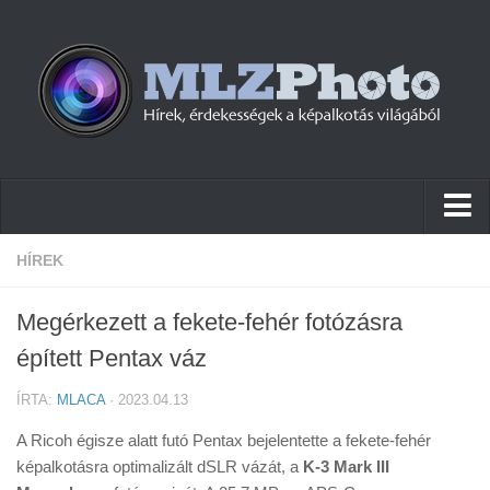
Hírek
HÍREK
Pletykák
Megérkezett a fekete-fehér fotózásra
Cikkek
épített Pentax váz
Szoftver
ÍRTA:
MLACA
· 2023.04.13
Firmware
A Ricoh égisze alatt futó Pentax bejelentette a fekete-fehér
Tudástár
képalkotásra optimalizált dSLR vázát, a
K-3 Mark III