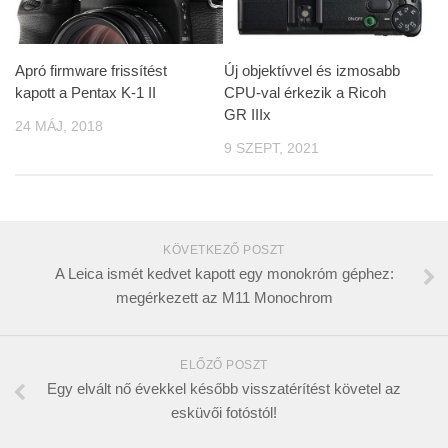
Apró firmware frissítést
Új objektívvel és izmosabb
kapott a Pentax K-1 II
CPU-val érkezik a Ricoh
GR IIIx
24 MÁJ, 2018
9 SZEPT, 2021
KÖVETKEZŐ POSZT
A Leica ismét kedvet kapott egy monokróm géphez:
megérkezett az M11 Monochrom
ELŐZŐ POSZT
Egy elvált nő évekkel később visszatérítést követel az
esküvői fotóstól!