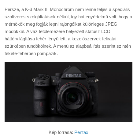
Persze, a K-3 Mark III Monochrom nem lenne teljes a speciális
szoftveres szolgáltatások nélkül, így hát egyértelmű volt, hogy a
mérnökök meg fogják lepni rajongóikat különleges JPEG
módokkal. A váz tetőlemezére helyezett státusz LCD
háttérvilágítása fehér fényű lett, a kezelőszervek feliratai
szürkében tündökölnek. A menü az alapbeállítás szerint szintén
fekete-fehérben pompázik.
Kép forrása:
Pentax