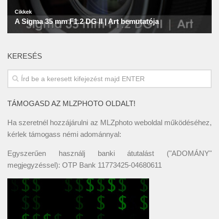
KERESÉS
TÁMOGASD AZ MLZPHOTO OLDALT!
Ha szeretnél hozzájárulni az MLZphoto weboldal működéséhez,
kérlek támogass némi adománnyal:
Egyszerűen használj banki átutalást ("ADOMÁNY"
megjegyzéssel): OTP Bank 11773425-04680611