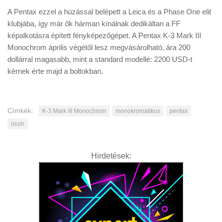
A Pentax ezzel a húzással belépett a Leica és a Phase One elit
klubjába, így már ők hárman kínálnak dedikáltan a FF
képalkotásra épített fényképezőgépet. A Pentax K-3 Mark III
Monochrom április végétől lesz megvásárolható, ára 200
dollárral magasabb, mint a standard modellé: 2200 USD-t
kérnek érte majd a boltokban.
Címkék:
K-3 Mark III Monochrom
monokromatikus
pentax
ricoh
Hirdetések: