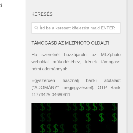
i
KERESÉS
TÁMOGASD AZ MLZPHOTO OLDALT!
Ha szeretnél hozzájárulni az MLZphoto
weboldal működéséhez, kérlek támogass
némi adománnyal:
Egyszerűen használj banki átutalást
("ADOMÁNY" megjegyzéssel): OTP Bank
11773425-04680611