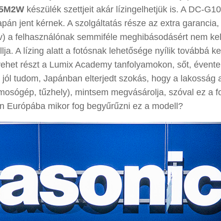
S5M2W
készülék szettjeit akár lízingelhetjük is. A DC-G10
án jent kérnek. A szolgáltatás része az extra garancia,
3 év) a felhasználónak semmiféle meghibásodásért nem kel
állja. A lízing alatt a fotósnak lehetősége nyílik továbbá 
 vehet részt a Lumix Academy tanfolyamokon, sőt, évente
Ha jól tudom, Japánban elterjedt szokás, hogy a lakosság 
. mosógép, tűzhely), mintsem megvásárolja, szóval ez a f
jon Európába mikor fog begyűrűzni ez a modell?