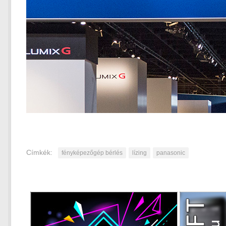
Címkék:
fényképezőgép bérlés
lízing
panasonic