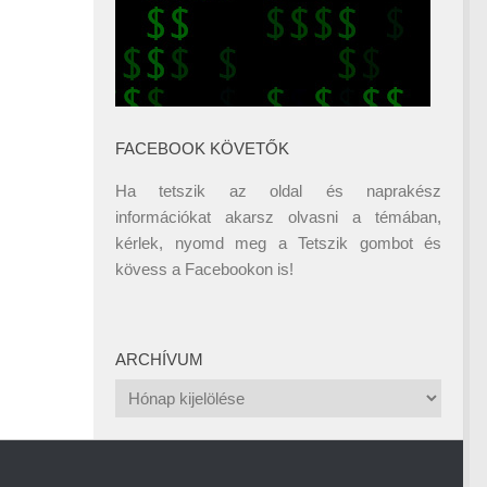
FACEBOOK KÖVETŐK
Ha tetszik az oldal és naprakész
információkat akarsz olvasni a témában,
kérlek, nyomd meg a Tetszik gombot és
kövess a
Facebookon
is!
ARCHÍVUM
Archívum