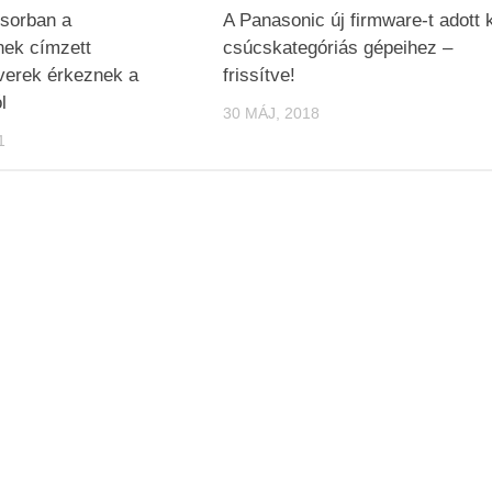
ősorban a
A Panasonic új firmware-t adott k
nek címzett
csúcskategóriás gépeihez –
verek érkeznek a
frissítve!
l
30 MÁJ, 2018
1