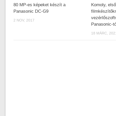
80 MP-es képeket készít a
Komoly, els
Panasonic DC-G9
filmkészítők
vezérlőszoft
2 NOV, 2017
Panasonic-tó
18 MÁRC, 202