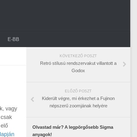
E-BB
KÖVETKEZŐ POSZT
Retró stílusú rendszervakut villantott a
Godox
ELŐZŐ POSZT
Kiderült végre, mi érkezhet a Fujinon
népszerű zoomjának helyére
k, vagy
 csak
 elő
Olvastad már? A legpörgősebb Sigma
lapján
anyagok!