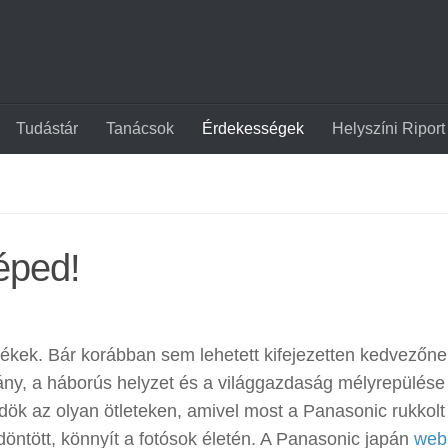
Tudástár
Tanácsok
Érdekességek
Helyszíni Riport
éped!
mékek. Bár korábban sem lehetett kifejezetten kedvezőne
rvány, a háborús helyzet és a világgazdaság mélyrepülése
dök az olyan ötleteken, amivel most a Panasonic rukkolt
 döntött, könnyít a fotósok életén. A Panasonic japán
web