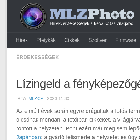
Hírek
Pletykák
Cikkek
Szoftver
Firmware
ÉRDEKESSÉGEK
Lízingeld a fényképezőg
ÍRTA:
MLACA
· 2023.11.30
Az elmúlt évek során egyre drágultak a fotós ter
olcsónak mondani a fotóipari cikkeket, a világjá
rontott a helyzeten. Pont ezért már meg sem lepő
Japánban
: a gyártó felismerte a helyzetet és úgy