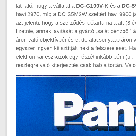
látható, hogy a vállalat a
DC-G100V-K
és a
DC-
havi 2970, míg a DC-S5M2W szettért havi 9900 jap
azt jelenti, hogy a szerződés időtartama alatt (
fizetnie, annak javítását a gyártó „saját pénzből” 
áron való objektívbérlésre, de alacsonyabb áron
egyszer ingyen kitisztítják neki a felszerelését. 
elektronikai eszközök egy részét inkább bérli (pl
részlegre való kiterjesztés csak hab a tortán. Va