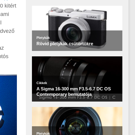
0 kitért
 ami
l
kedvező
az
otós