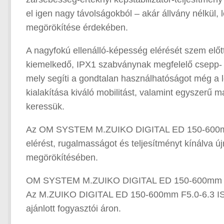
el igen nagy távolságokból – akár állvány nélkül,
megörökítése érdekében.
A nagyfokú ellenálló-képesség elérését szem el
kiemelkedő, IPX1 szabványnak megfelelő csepp- és 
mely segíti a gondtalan használhatóságot még a
kialakítása kiváló mobilitást, valamint egyszerű
keressük.
Az OM SYSTEM M.ZUIKO DIGITAL ED 150-600mm F5.
elérést, rugalmasságot és teljesítményt kínálva új
megörökítésében.
OM SYSTEM M.ZUIKO DIGITAL ED 150-600mm F5.
Az M.ZUIKO DIGITAL ED 150-600mm F5.0-6.3 IS obj
ajánlott fogyasztói áron.