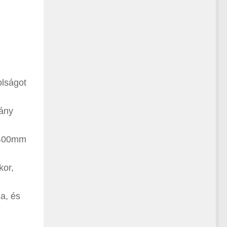
olságot
ány
-2400mm
kor,
a, és