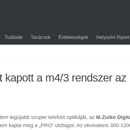
Tudástár
Tanácsok
Érdekességek
Helyszíni Riport
et kapott a m4/3 rendszer az
em legújabb szuper telefotó optikáját, az
M.Zuiko Digit
nem kapta meg a „PRO” utótagot. Az ekvivalens 300-12