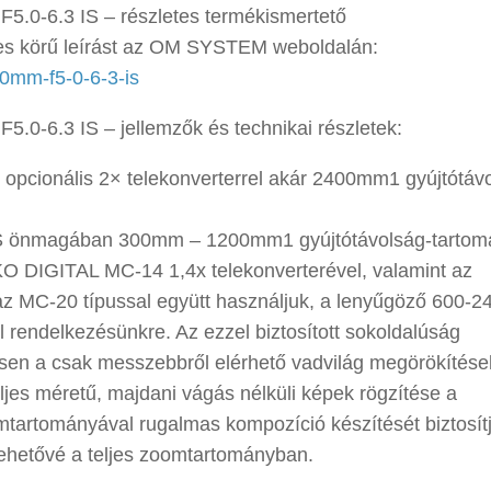
-6.3 IS – részletes termékismertető
ljes körű leírást az OM SYSTEM weboldalán:
0mm-f5-0-6-3-is
6.3 IS – jellemzők és technikai részletek:
opcionális 2× telekonverterrel akár 2400mm1 gyújtótáv
S önmagában 300mm – 1200mm1 gyújtótávolság-tartom
IKO DIGITAL MC-14 1,4x telekonverterével, valamint az
az MC-20 típussal együtt használjuk, a lenyűgöző 600
 rendelkezésünkre. Az ezzel biztosított sokoldalúság
ösen a csak messzebbről elérhető vadvilág megörökítése
eljes méretű, majdani vágás nélküli képek rögzítése a
mtartományával rugalmas kompozíció készítését biztosítj
i lehetővé a teljes zoomtartományban.