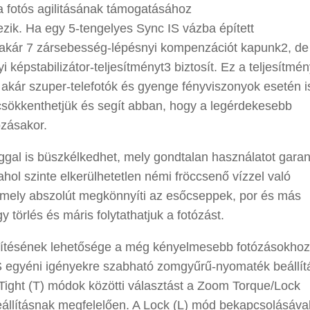
l a fotós agilitásának támogatásához
kezik. Ha egy 5-tengelyes Sync IS vázba épített
k, akár 7 zársebesség-lépésnyi kompenzációt kapunk2, de
képstabilizátor-teljesítményt3 biztosít. Ez a teljesítmé
, akár szuper-telefotók és gyenge fényviszonyok esetén i
csökkenthetjük és segít abban, hogy a legérdekesebb
ózásakor.
gal is büszkélkedhet, mely gondtalan használatot garan
ol szinte elkerülhetetlen némi fröccsenő vízzel való
t, mely abszolút megkönnyíti az esőcseppek, por és más
 törlés és máris folytathatjuk a fotózást.
ítésének lehetősége a még kényelmesebb fotózásokhoz
gyéni igényekre szabható zomgyűrű-nyomaték beállít
 Tight (T) módok közötti választást a Zoom Torque/Lock
beállításnak megfelelően. A Lock (L) mód bekapcsolásáva