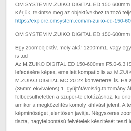
OM SYSTEM M.ZUIKO DIGITAL ED 150-600mm F5.0
Kérjük, tekintse meg az objektívekhez tartozó te
https://explore.omsystem.com/m-zuiko-ed-150-60
OM SYSTEM M.ZUIKO DIGITAL ED 150-600mm F5.0-
Egy zoomobjektív, mely akár 1200mm1, vagy egy 
is tud
Az M.ZUIKO DIGITAL ED 150-600mm F5.0-6.3 I
lefedésére képes, emellett kompatibilis az M.ZU
M.ZUIKO DIGITAL MC-20 2× konverterrel is. Ha 
(35mm ekvivalens) 1. gyújtótávolság-tartomány áll
felbecsülhetetlen a szuper-telefotózáshoz, külön
amikor a megközelítés komoly kihívást jelent. A t
képminőséget jelentősen javítja. Négyszeres zoo
tiszta, nagyfelbontású felvételek készítését tesz