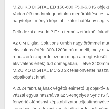
M.ZUIKO DIGITAL ED 150-600 F5.0-6.3 IS objekt
Vadon élő madarak gondtalan megörökítése és szup
nagyteljesítményű képstabilizátor hatékony segít
Felfedezni a csodát? Ez a természetünkből fakad
Az OM Digital Solutions Gmbh nagy örömmel mu
ekvivalens érték: 300-1200mm) modellt, mely a 
rendszerű szuper-telezoom maga a megtestesült
ekvivalens érték) tud önmagában, illetve 2400mm
M.ZUIKO DIGITAL MC-20 2x telekonverter használat
képalkotást kínál.
A 2024 februárjának végétől elérhető új objektív 
vázzal együtt használva az 5-tengelyes Sync IS 
fényérték-lépésnyi képstabilizátor teljesítményé
zársebesség-értéknyi képstabilizátor-teljesítmény