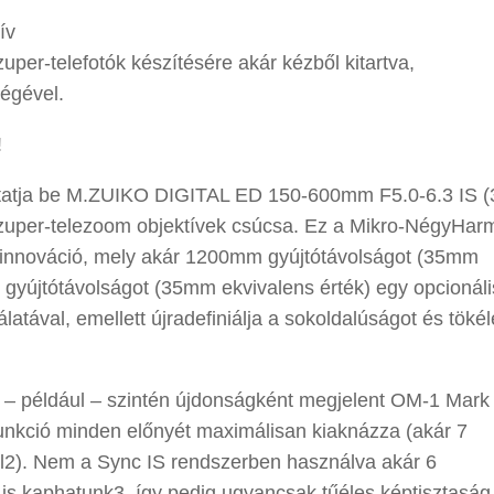
ív
er-telefotók készítésére akár kézből kitartva,
ségével.
!
tatja be M.ZUIKO DIGITAL ED 150-600mm F5.0-6.3 IS
szuper-telezoom objektívek csúcsa. Ez a Mikro-NégyHar
 innováció, mely akár 1200mm gyújtótávolságot (35mm
 gyújtótávolságot (35mm ekvivalens érték) egy opcionáli
ával, emellett újradefiniálja a sokoldalúságot és tökél
a – például – szintén újdonságként megjelent OM-1 Mark 
funkció minden előnyét maximálisan kiaknázza (akár 7
vel2). Nem a Sync IS rendszerben használva akár 6
 is kaphatunk3, így pedig ugyancsak tűéles képtisztaság