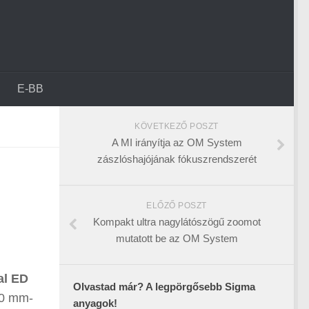
E-BB
KÖVETKEZŐ POSZT
A MI irányítja az OM System
zászlóshajójának fókuszrendszerét
ELŐZŐ POSZT
Kompakt ultra nagylátószögű zoomot
mutatott be az OM System
al ED
Olvastad már? A legpörgősebb Sigma
00 mm-
anyagok!