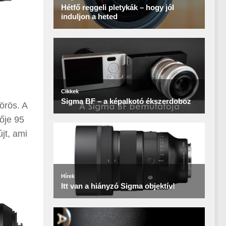
örös. A
ője 95
újt, ami