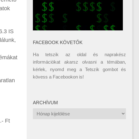
natok
6.3 IS
lálunk,
FACEBOOK KÖVETŐK
Ha tetszik az oldal és naprakész
témákat
információkat akarsz olvasni a témában,
kérlek, nyomd meg a Tetszik gombot és
kövess a
Facebookon
is!
ratlan
ARCHÍVUM
Archívum
- Ft