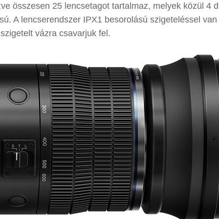
zve összesen 25 lencsetagot tartalmaz, melyek közül 4 
sú. A lencserendszer IPX1 besorolású szigeteléssel van
szigetelt vázra csavarjuk fel.