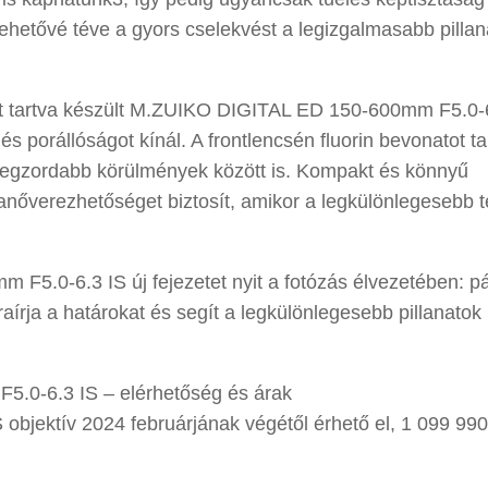
 lehetővé téve a gyors cselekvést a legizgalmasabb pilla
őtt tartva készült M.ZUIKO DIGITAL ED 150-600mm F5.0-
porállóságot kínál. A frontlencsén fluorin bevonatot ta
 legzordabb körülmények között is. Kompakt és könnyű
 manőverezhetőséget biztosít, amikor a legkülönlegesebb 
0-6.3 IS új fejezetet nyit a fotózás élvezetében: pá
raírja a határokat és segít a legkülönlegesebb pillanatok
0-6.3 IS – elérhetőség és árak
ektív 2024 februárjának végétől érhető el, 1 099 990.