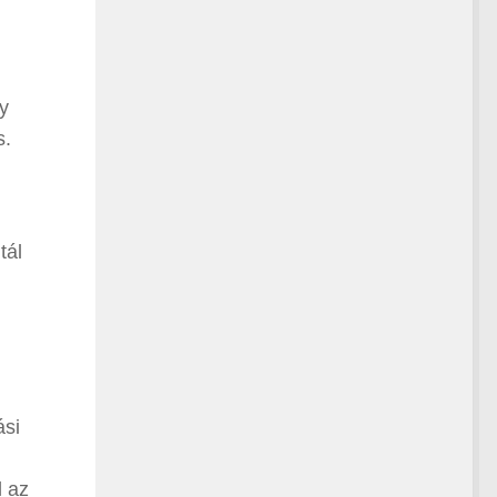
ny
s.
tál
ási
l az