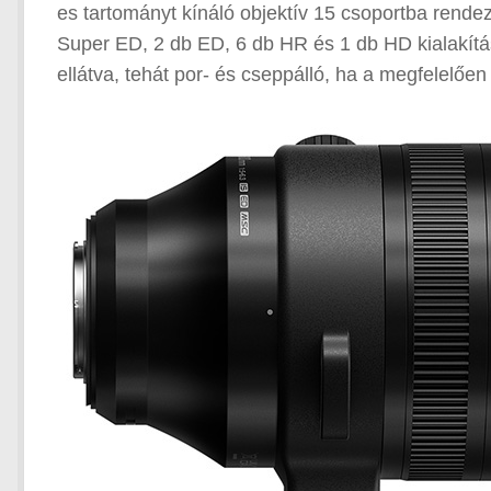
es tartományt kínáló objektív 15 csoportba rende
Super ED, 2 db ED, 6 db HR és 1 db HD kialakítá
ellátva, tehát por- és cseppálló, ha a megfelelően 