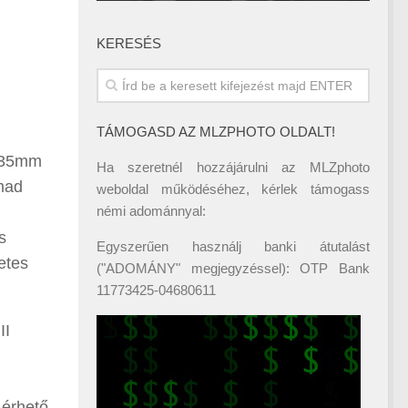
KERESÉS
TÁMOGASD AZ MLZPHOTO OLDALT!
 (35mm
Ha szeretnél hozzájárulni az MLZphoto
mad
weboldal működéséhez, kérlek támogass
némi adománnyal:
s
Egyszerűen használj banki átutalást
etes
("ADOMÁNY" megjegyzéssel): OTP Bank
11773425-04680611
II
 érhető