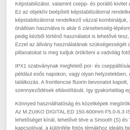
Képstabilizátor, valamint csepp- és porálló kivite
Ez az objektív beépített képstabilizátorral rendel
képstabilizátorral rendelkező vázzal kombinálju
önállóan használva is akár 6 zársebesség-lépésnyi 
pedig kézből történő használatot is lehetővé tesz
Ezzel az állvány használatának szükségességét 
pillanatokat is meg tudjuk örökíteni a vadvilág fot
IPX1 szabványnak megfelelő por- és cseppállóság
például esős napokon, vagy olyan helyzetekben, ah
találkozás. A frontlencse fluorin bevonatot kapot
szennyeződések eltávolítását, így gyakorlatilag egy
Könnyed használhatóság és közelképek megörök
Az M.ZUIKO DIGITAL ED 150-600mm F5.0-6.3 IS e
lehetőséget kínál, lehetővé téve a Smooth (S) és
kapcsolóval, a különféle fotós témákhoz ideális 