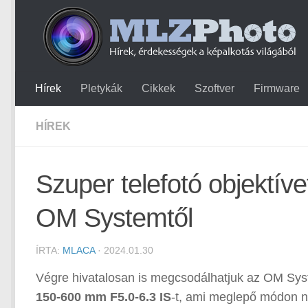
Hírek
Pletykák
Cikkek
Szoftver
Firmware
HÍREK
Szuper telefotó objektív
OM Systemtől
ÍRTA:
MLACA
· 2024.01.30
Végre hivatalosan is megcsodálhatjuk az OM Syst
150-600 mm F5.0-6.3 IS
-t, ami meglepő módon 