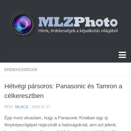
Hírek
ÉRDEKESSÉGEK
Pletykák
Hétvégi pársoros: Panasonic és Tamron a
Cikkek
célkeresztben
Szoftver
ÍRTA:
MLACA
· 2024.07.27
Firmware
Épp most olvastam, hogy a Panasonic Kínában egy új
Tudástár
fényképezőgépet regisztrált a hatóságoknál, ami azt jelenti,