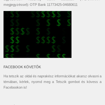
megjegyzéssel): OTP Bank 11773425-04680611
FACEBOOK KÖVETŐK
Ha tetszik az oldal és naprakész információkat akarsz olvasni a
témában, kérlek, nyomd meg a Tetszik gombot és kövess a
Facebookon
is!