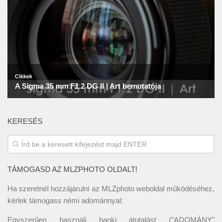
KERESÉS
TÁMOGASD AZ MLZPHOTO OLDALT!
Ha szeretnél hozzájárulni az MLZphoto weboldal működéséhez,
kérlek támogass némi adománnyal:
Egyszerűen használj banki átutalást ("ADOMÁNY"