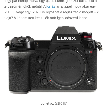
hogy pár hónap múlva egy újabb Lumix gépezet bújhat elő a
Tanácsok
tervezőmérnökök mögül! A
forrás
arra tippel, hogy akár egy
Érdekességek
S1H III, vagy egy S1R II is rejtőzhet a regisztráció mögött – ki
tudja? A két említett készülék már igen időszerű lenne.
Helyszíni Riport
E-BB
Jöhet az S1R II?