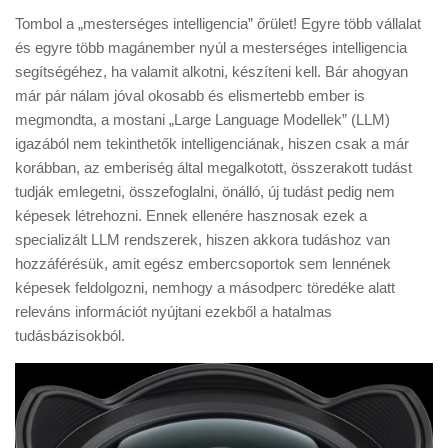
Tombol a „mesterséges intelligencia” őrület! Egyre több vállalat
és egyre több magánember nyúl a mesterséges intelligencia
segítségéhez, ha valamit alkotni, készíteni kell. Bár ahogyan
már pár nálam jóval okosabb és elismertebb ember is
megmondta, a mostani „Large Language Modellek” (LLM)
igazából nem tekinthetők intelligenciának, hiszen csak a már
korábban, az emberiség által megalkotott, összerakott tudást
tudják emlegetni, összefoglalni, önálló, új tudást pedig nem
képesek létrehozni. Ennek ellenére hasznosak ezek a
specializált LLM rendszerek, hiszen akkora tudáshoz van
hozzáférésük, amit egész embercsoportok sem lennének
képesek feldolgozni, nemhogy a másodperc töredéke alatt
releváns információt nyújtani ezekből a hatalmas
tudásbázisokból.