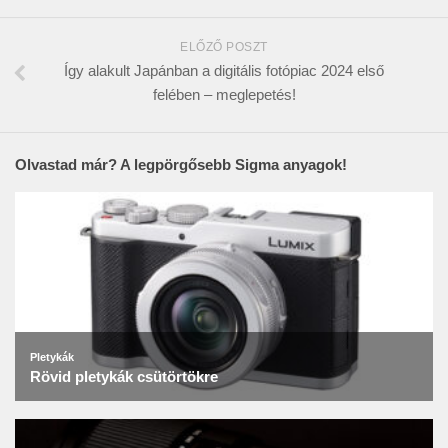
ELŐZŐ POSZT
Így alakult Japánban a digitális fotópiac 2024 első
felében – meglepetés!
Olvastad már? A legpörgősebb Sigma anyagok!