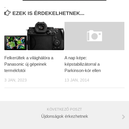
.
EZEK IS ÉRDEKELHETNEK...
Felkerültek a világhálóra a
A nap képe:
Panasonic új gépeinek
képstabilizátorral a
termékfotói
Parkinson-kór ellen
3 JAN, 2023
13 JAN, 2014
KÖVETKEZŐ POSZT
Újdonságok érkezhetnek