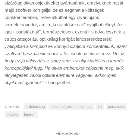
kizárólag olyan objektíveket gyártanának, amelyeknek rajzát
majd szoftver korrigálja, de ez segíthet a költségek
csökkentésében, illetve alkothat egy olyan újabb
termékcsoportot, ami a „kocafotósoknak” nyújthat előnyt. Az
igazi „puristáknak”, természetesen, ezentúl is adva lesznek a
csúcskategóriás, optikailag korrigált lencserendszerek:
„
Valójában a kompakt és könnyű dizájnra koncentrálunk, ezért
szoftvert használunk ennek a fő célnak az eléréséhez. De az,
hogy ez jó választás-e, vagy sem, az objektívtől és a termék
koncepciójától függ. Ha olyan embereket célozunk meg, akik
ténylegesen valódi optikai elemekre vágynak, akkor ilyen
objektívet gyártunk
” – hangzott el.
Címkék:
érdekesség
mesterséges intelligencia
mi
panasonic
pletyka
tamron
Hirdetések: