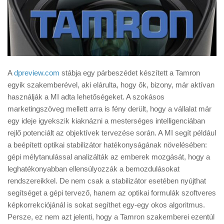
A
dpreview.com
stábja egy párbeszédet készített a Tamron
egyik szakemberével, aki elárulta, hogy ők, bizony, már aktívan
használják a MI adta lehetőségeket. A szokásos
marketingszöveg mellett arra is fény derült, hogy a vállalat már
egy ideje igyekszik kiaknázni a mesterséges intelligenciában
rejlő potenciált az objektívek tervezése során. A MI segít például
a beépített optikai stabilizátor hatékonyságának növelésében:
gépi mélytanulással analizálták az emberek mozgását, hogy a
leghatékonyabban ellensúlyozzák a bemozdulásokat
rendszereikkel. De nem csak a stabilizátor esetében nyújthat
segítséget a gépi tervező, hanem az optikai formulák szoftveres
képkorrekciójánál is sokat segíthet egy-egy okos algoritmus.
Persze, ez nem azt jelenti, hogy a Tamron szakemberei ezentúl