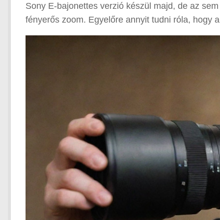
Sony E-bajonettes verzió készül majd, de az sem 
fényerős zoom. Egyelőre annyit tudni róla, hog