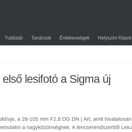
Tudástár
Tanácsok
Érdekességek
Helyszíni Riport
 első lesifotó a Sigma új
ktívje, a 28-105 mm F2.8 DG DN | Art, amit hivatalosa
bemutatni a nagyközönségnek. A lencserendszerből Leic