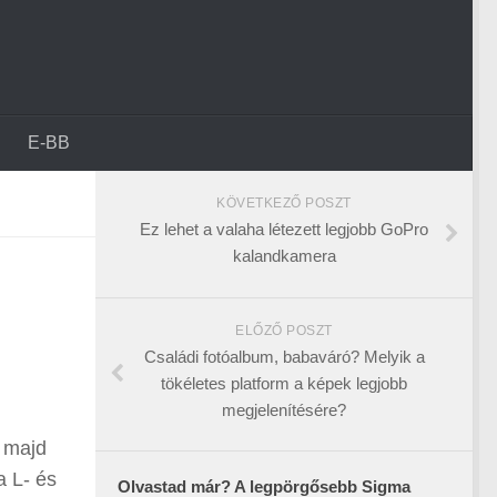
E-BB
KÖVETKEZŐ POSZT
Ez lehet a valaha létezett legjobb GoPro
kalandkamera
ELŐZŐ POSZT
Családi fotóalbum, babaváró? Melyik a
tökéletes platform a képek legjobb
megjelenítésére?
n majd
a L- és
Olvastad már? A legpörgősebb Sigma