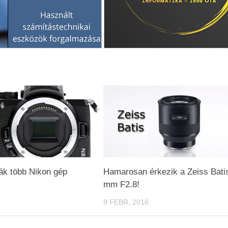
ák több Nikon gép
Hamarosan érkezik a Zeiss Bati
mm F2.8!
9 FEBR, 2016