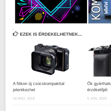
.
EZEK IS ÉRDEKELHETNEK...
A Nikon új csúcskompakttal
Ők gyárthatt
jelentkezhet
érzékelőjét
18 MÁJ, 2018
5 JÚN, 2020