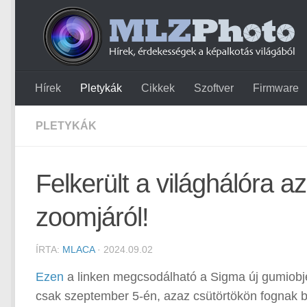
Hírek
Pletykák
Cikkek
Szoftver
Firmware
PLETYKÁK
Felkerült a világhálóra az
zoomjáról!
ÍRTA:
MLACA
· 2024.09.02
Ezen
a linken megcsodálható a Sigma új gumiobje
csak szeptember 5-én, azaz csütörtökön fognak 