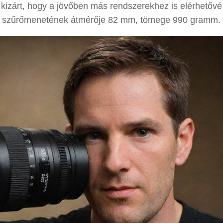
kizárt, hogy a jövőben más rendszerekhez is elérhetővé 
y a szűrőmenetének átmérője 82 mm, tömege 990 gramm.