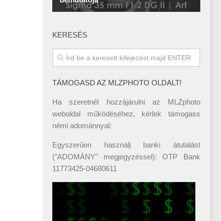
KERESÉS
TÁMOGASD AZ MLZPHOTO OLDALT!
Ha szeretnél hozzájárulni az MLZphoto
weboldal működéséhez, kérlek támogass
némi adománnyal:
Egyszerűen használj banki átutalást
("ADOMÁNY" megjegyzéssel): OTP Bank
11773425-04680611