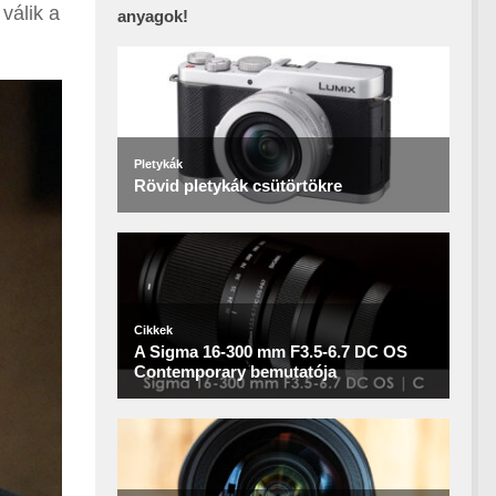
válik a
anyagok!