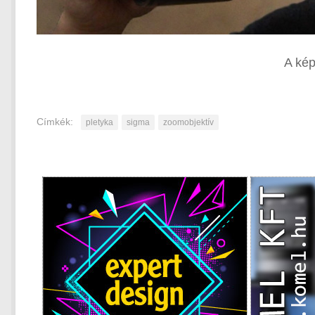
A kép
Címkék:
pletyka
sigma
zoomobjektív