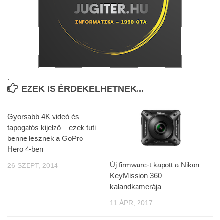
.
EZEK IS ÉRDEKELHETNEK...
Gyorsabb 4K videó és
tapogatós kijelző – ezek tuti
benne lesznek a GoPro
Hero 4-ben
Új firmware-t kapott a Nikon
26 SZEPT, 2014
KeyMission 360
kalandkamerája
11 ÁPR, 2017