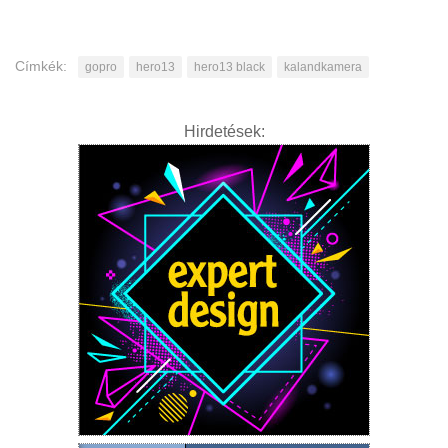
Címkék:
gopro
hero13
hero13 black
kalandkamera
Hirdetések: