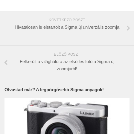
KÖVETKEZŐ POSZT
Hivatalosan is elstartolt a Sigma új univerzális zoomja
ELŐZŐ POSZT
Felkerült a világhálóra az első lesifotó a Sigma új
zoomjáról!
Olvastad már? A legpörgősebb Sigma anyagok!