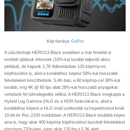
Kép forrása:
GoPro
A zászlóshajó HERO13 Black esetében a már fentebb is
említett újítások érkeztek (10%-kal tovább teljesítő akku
például), de kapunk 2,7K felbontásban 120 kép/mp-es
képfrissítést is, ahol a korábbihoz képest 58%-kal hosszabb
felvételeket készíthetünk. 5,4K-ban, a 60 kép/mp-cel 38%-kal
tovább, míg 4K @ 60 fps alatt 28%-kal hosszabb anyagokat
vehetünk fel túlmelegedés nélkül. A HERO13 Black megkapta a
Hybrid Log Gamma (HLG és a HDR funkciókat is, ahol a
korábbihoz képest a HLG mód szélesebb színspektrumot kínál
10-bit és Rec.2100 módokban. A HERO13 Black továbbá képes
arra is, hogy akár 400 kép/mp képfrissítésű lassított felvételeket
rögzítsen 720p-ben, vagy akár 120 fps-t 5,3K alatt.