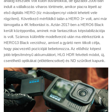
analóg készülék volt külön búvártokkal, de igazából 2006-ban
Tanácsok
indult a vállalkozás viharos története, amikor piacra lépett az
Érdekességek
első digitális HERO (tíz másodpercnyi videót lehetett vele
rögzíteni). Következő mérföldkő talán a HERO 3+ volt, ami már
Helyszíni Riport
támogatta a 4K felbontást is. Aztán 2017-ben a HERO6 Black
E-BB
került középpontba, aminek már fantasztikus képstabilizációja
is volt. Számos különféle modellverzió után ma elérkeztünk a
HERO13 Black verzióhoz, amivel a gyártó nem titkolt célja,
hogy piacvezető pozícióját bebetonozza. Az elődhöz képest
jobb teljesítményű akkumulátort, HLG HDR felvételi módot, új,
cserélhető optikákat (előtétlencséket) és ND szűrőket kapunk.