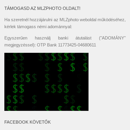
TÁMOGASD AZ MLZPHOTO OLDALT!
Ha szeretnél hozzájárulni az MLZphoto weboldal működéséhez,
kérlek támogass némi adománnyal:
Egyszerűen használj banki átutalást ("ADOMÁNY"
megjegyzéssel): OTP Bank 11773425-04680611
FACEBOOK KÖVETŐK