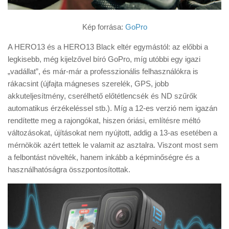
Kép forrása:
GoPro
A HERO13 és a HERO13 Black eltér egymástól: az előbbi a
legkisebb, még kijelzővel bíró GoPro, míg utóbbi egy igazi
„vadállat”, és már-már a professzionális felhasználókra is
rákacsint (újfajta mágneses szerelék, GPS, jobb
akkuteljesítmény, cserélhető előtétlencsék és ND szűrők
automatikus érzékeléssel stb.). Míg a 12-es verzió nem igazán
rendítette meg a rajongókat, hiszen óriási, említésre méltó
változásokat, újításokat nem nyújtott, addig a 13-as esetében a
mérnökök azért tettek le valamit az asztalra. Viszont most sem
a felbontást növelték, hanem inkább a képminőségre és a
használhatóságra összpontosítottak.