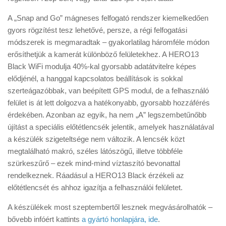
A „Snap and Go” mágneses felfogató rendszer kiemelkedően
gyors rögzítést tesz lehetővé, persze, a régi felfogatási
módszerek is megmaradtak – gyakorlatilag háromféle módon
erősíthetjük a kamerát különböző felületekhez. A HERO13
Black WiFi modulja 40%-kal gyorsabb adatátvitelre képes
elődjénél, a hanggal kapcsolatos beállítások is sokkal
szerteágazóbbak, van beépített GPS modul, de a felhasználó
felület is át lett dolgozva a hatékonyabb, gyorsabb hozzáférés
érdekében. Azonban az egyik, ha nem „A” legszembetűnőbb
újítást a speciális előtétlencsék jelentik, amelyek használatával
a készülék szigeteltsége nem változik. A lencsék közt
megtalálható makró, széles látószögű, illetve többféle
szürkeszűrő – ezek mind-mind víztaszító bevonattal
rendelkeznek. Ráadásul a HERO13 Black érzékeli az
előtétlencsét és ahhoz igazítja a felhasználói felületet.
A készülékek most szeptembertől lesznek megvásárolhatók –
bővebb infóért kattints
a gyártó honlapjára, ide
.