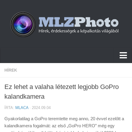
Hírek
HÍREK
Pletykák
Ez lehet a valaha létezett legjobb GoPro
Cikkek
kalandkamera
Szoftver
ÍRTA:
MLACA
· 2024.09.04
Firmware
Gyakorlatilag a GoPro teremtette meg anno, 20 évvel ezelőtt a
Tudástár
kalandkamera fogalmát: az első „GoPro HERO” még egy