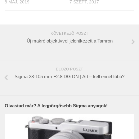
8 MÁJ, 2019
7 SZEPT, 2017
KÖVETKEZŐ POSZT
Új makró objektívvel jelentkezett a Tamron
ELŐZŐ POSZT
Sigma 28-105 mm F2.8 DG DN | Art – kell ennél több?
Olvastad már? A legpörgősebb Sigma anyagok!