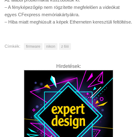
– A fényképezőgép nem rögzítette megfelelően a videókat
egyes CFexpress memóriakártyákra.
– Hiba miatt meghiúsult a képek Etherneten keresztüli feltöltése.
Címkék:
firmware
nikon
z 6iii
Hirdetések: