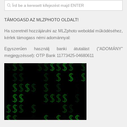
TÁMOGASD AZ MLZPHOTO OLDALT!
Ha szeretnél hozzájárulni az MLZphoto weboldal működéséhez,
kérlek támogass némi adománnyal:
Egyszerűen használj banki átutalást ("ADOMÁNY"
megjegyzéssel): OTP Bank 11773425-04680611