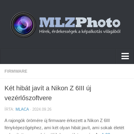
Hírek
FIRMWARE
Pletykák
Két hibát javít a Nikon Z 6III új
Cikkek
vezérlőszoftvere
Szoftver
ÍRTA:
MLACA
· 2024.09.26
Firmware
A rajongók örömére új firmware érkezett a Nikon Z 6III
Tudástár
fényképezőgéphez, ami két olyan hibát javít, ami sokak életét