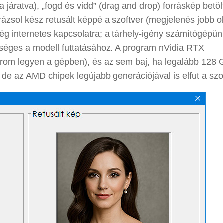
a járatva), „fogd és vidd” (drag and drop) forráskép betöl
rázsol kész retusált képpé a szoftver (megjelenés jobb o
ség internetes kapcsolatra; a tárhely-igény számítógépü
kséges a modell futtatásához. A program nVidia RTX
három legyen a gépben), és az sem baj, ha legalább 128
e az AMD chipek legújabb generációjával is elfut a szof