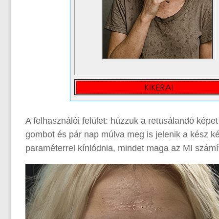
A felhasználói felület: húzzuk a retusálandó kép
gombot és pár nap múlva meg is jelenik a kész k
paraméterrel kínlódnia, mindet maga az MI számít 