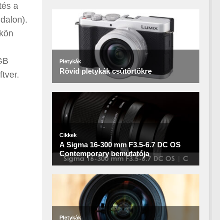
tés a
ldalon).
nkön
 GB
tver.