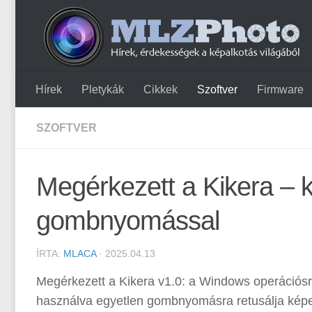
Hírek
Pletykák
Cikkek
Szoftver
Firmware
SZOFTVER
Megérkezett a Kikera – 
gombnyomással
ÍRTA:
MLACA
· 2025.04.13
Megérkezett a Kikera v1.0: a Windows operációsren
használva egyetlen gombnyomásra retusálja képein