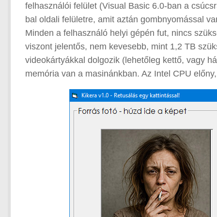
felhasználói felület (Visual Basic 6.0-ban a csúcsr
bal oldali felületre, amit aztán gombnyomással va
Minden a felhasználó helyi gépén fut, nincs szük
viszont jelentős, nem kevesebb, mint 1,2 TB szü
videokártyákkal dolgozik (lehetőleg kettő, vagy 
memória van a masinánkban. Az Intel CPU előny, d