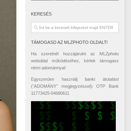
KERESÉS
TÁMOGASD AZ MLZPHOTO OLDALT!
Ha szeretnél hozzájárulni az MLZphoto
weboldal működéséhez, kérlek támogass
némi adománnyal:
Egyszerűen használj banki átutalást
("ADOMÁNY" megjegyzéssel): OTP Bank
11773425-04680611