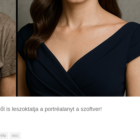
 is leszoktatja a portréalanyt a szoftver!
réfa
vicc