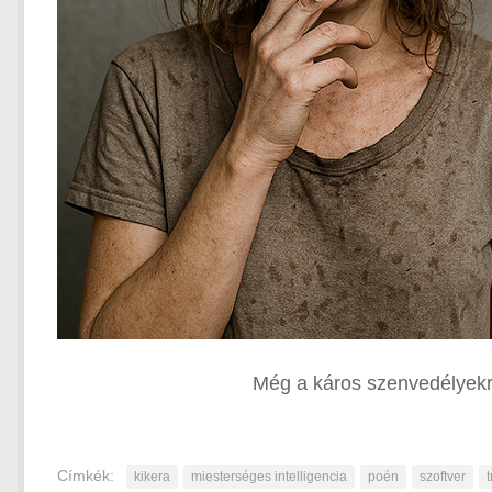
Még a káros szenvedélyekről
Címkék:
kikera
miesterséges intelligencia
poén
szoftver
t