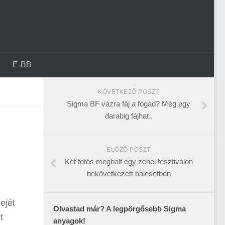
E-BB
KÖVETKEZŐ POSZT
Sigma BF vázra fáj a fogad? Még egy
darabig fájhat..
ELŐZŐ POSZT
Két fotós meghalt egy zenei fesztiválon
bekövetkezett balesetben
ejét
Olvastad már? A legpörgősebb Sigma
t
anyagok!