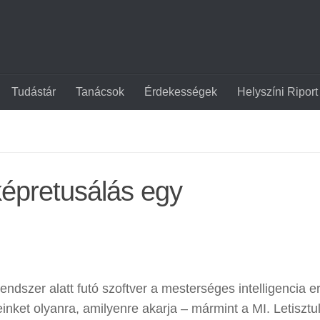
Tudástár
Tanácsok
Érdekességek
Helyszíni Riport
képretusálás egy
dszer alatt futó szoftver a mesterséges intelligencia er
ket olyanra, amilyenre akarja – mármint a MI. Letisztul