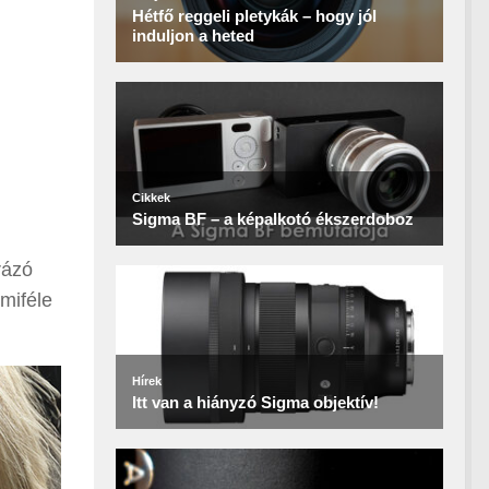
rázó
miféle