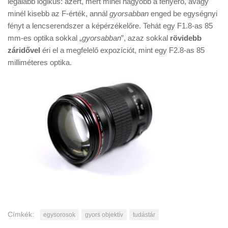
legalább logikus: azért, mert minél nagyobb a fényerő, avagy
Tanácsok
minél kisebb az F-érték, annál
gyorsabban
enged be egységnyi
Érdekességek
fényt a lencserendszer a képérzékelőre. Tehát egy F1.8-as 85
mm-es optika sokkal „
gyorsabban
”, azaz sokkal
rövidebb
Helyszíni Riport
záridővel
éri el a megfelelő expozíciót, mint egy F2.8-as 85
E-BB
milliméteres optika.
Címkék:
egysorosok
gyors objektív
tudástár