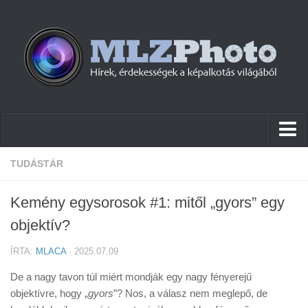
Hírek
TUDÁSTÁR
Pletykák
Kemény egysorosok #1: mitől „gyors” egy
Cikkek
objektív?
Szoftver
ÍRTA:
MLACA
· 2025.07.09
Firmware
De a nagy tavon túl miért mondják egy nagy fényerejű
Tudástár
objektívre, hogy „
gyors
”? Nos, a válasz nem meglepő, de