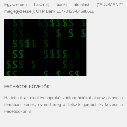
Egyszerűen használj banki átutalást ("ADOMÁNY"
megjegyzéssel): OTP Bank 11773425-04680611
FACEBOOK KÖVETŐK
Ha tetszik az oldal és naprakész információkat akarsz olvasni a
témában, kérlek, nyomd meg a Tetszik gombot és kövess a
Facebookon
is!