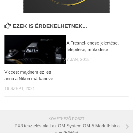
.
EZEK IS ÉRDEKELHETNEK...
A Fresnel-lencse jelentése,
felépítése, működése
7 JAN, 2015
Vicces: majdnem ez lett
anno a Nikon márkaneve
16 SZEPT, 2021
KÖVETKEZŐ POSZT
IPX3 tesztelés alatt az OM System OM-5 Mark II: bírja
a gyűrődést