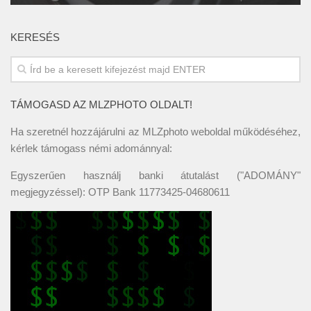
KERESÉS
TÁMOGASD AZ MLZPHOTO OLDALT!
Ha szeretnél hozzájárulni az MLZphoto weboldal működéséhez,
kérlek támogass némi adománnyal:
Egyszerűen használj banki átutalást ("ADOMÁNY"
megjegyzéssel): OTP Bank 11773425-04680611