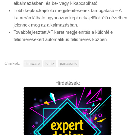
alkalmazásban, és be- vagy kikapcsolható.
Több képkockajelölő megjelenítésének támogatása – A
kamerán látható ugyanazon képkockajelölők élő nézetben
jelennek meg az alkalmazásban.
Továbbfejlesztett AF keret megjelenítés a különféle
felismerésekért automatikus felismerés közben
Címkék:
firmware
lumix
panasonic
Hirdetések: