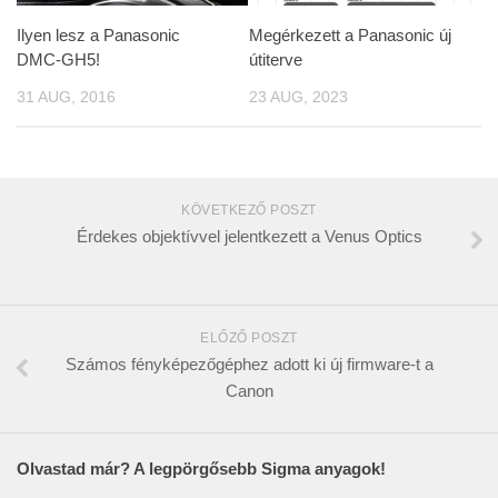
Ilyen lesz a Panasonic
Megérkezett a Panasonic új
DMC-GH5!
útiterve
31 AUG, 2016
23 AUG, 2023
KÖVETKEZŐ POSZT
Érdekes objektívvel jelentkezett a Venus Optics
ELŐZŐ POSZT
Számos fényképezőgéphez adott ki új firmware-t a
Canon
Olvastad már? A legpörgősebb Sigma anyagok!