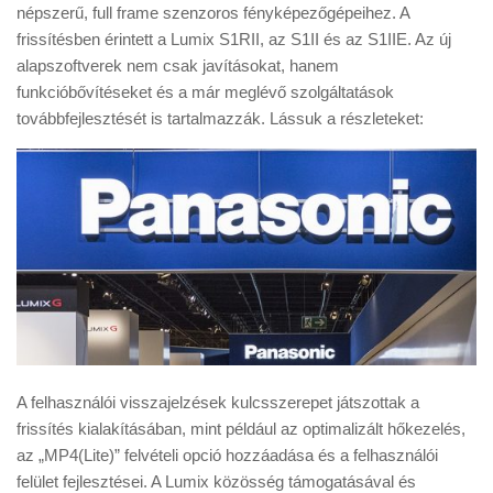
Tanácsok
népszerű, full frame szenzoros fényképezőgépeihez. A
frissítésben érintett a Lumix S1RII, az S1II és az S1IIE. Az új
Érdekességek
alapszoftverek nem csak javításokat, hanem
Helyszíni Riport
funkcióbővítéseket és a már meglévő szolgáltatások
továbbfejlesztését is tartalmazzák. Lássuk a részleteket:
E-BB
A felhasználói visszajelzések kulcsszerepet játszottak a
frissítés kialakításában, mint például az optimalizált hőkezelés,
az „MP4(Lite)” felvételi opció hozzáadása és a felhasználói
felület fejlesztései. A Lumix közösség támogatásával és