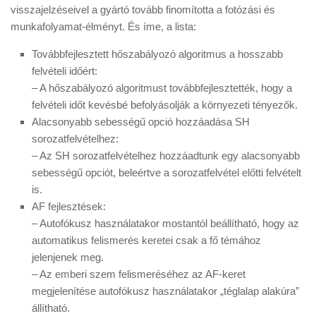
visszajelzéseivel a gyártó tovább finomította a fotózási és
munkafolyamat-élményt. És íme, a lista:
Továbbfejlesztett hőszabályozó algoritmus a hosszabb
felvételi időért:
– A hőszabályozó algoritmust továbbfejlesztették, hogy a
felvételi időt kevésbé befolyásolják a környezeti tényezők.
Alacsonyabb sebességű opció hozzáadása SH
sorozatfelvételhez:
– Az SH sorozatfelvételhez hozzáadtunk egy alacsonyabb
sebességű opciót, beleértve a sorozatfelvétel előtti felvételt
is.
AF fejlesztések:
– Autofókusz használatakor mostantól beállítható, hogy az
automatikus felismerés keretei csak a fő témához
jelenjenek meg.
– Az emberi szem felismeréséhez az AF-keret
megjelenítése autofókusz használatakor „téglalap alakúra”
állítható.