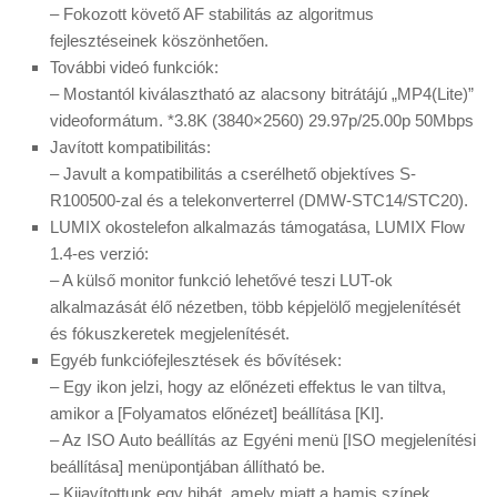
– Fokozott követő AF stabilitás az algoritmus
fejlesztéseinek köszönhetően.
További videó funkciók:
– Mostantól kiválasztható az alacsony bitrátájú „MP4(Lite)”
videoformátum. *3.8K (3840×2560) 29.97p/25.00p 50Mbps
Javított kompatibilitás:
– Javult a kompatibilitás a cserélhető objektíves S-
R100500-zal és a telekonverterrel (DMW-STC14/STC20).
LUMIX okostelefon alkalmazás támogatása, LUMIX Flow
1.4-es verzió:
– A külső monitor funkció lehetővé teszi LUT-ok
alkalmazását élő nézetben, több képjelölő megjelenítését
és fókuszkeretek megjelenítését.
Egyéb funkciófejlesztések és bővítések:
– Egy ikon jelzi, hogy az előnézeti effektus le van tiltva,
amikor a [Folyamatos előnézet] beállítása [KI].
– Az ISO Auto beállítás az Egyéni menü [ISO megjelenítési
beállítása] menüpontjában állítható be.
– Kijavítottunk egy hibát, amely miatt a hamis színek