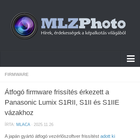
Hírek
FIRMWARE
Pletykák
Átfogó firmware frissítés érkezett a
Cikkek
Panasonic Lumix S1RII, S1II és S1IIE
Szoftver
vázakhoz
Firmware
ÍRTA:
MLACA
· 2025.11.26
Tudástár
A japán gyártó átfogó vezérlőszoftver frissítést
adott ki