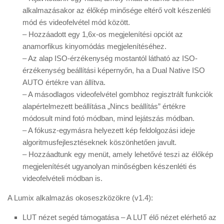
alkalmazásakor az élőkép minősége eltérő volt készenléti
mód és videofelvétel mód között.
– Hozzáadott egy 1,6x-os megjelenítési opciót az
anamorfikus kinyomódás megjelenítéséhez.
– Az alap ISO-érzékenység mostantól látható az ISO-
érzékenység beállítási képernyőn, ha a Dual Native ISO
AUTO értékre van állítva.
– A másodlagos videofelvétel gombhoz regisztrált funkciók
alapértelmezett beállítása „Nincs beállítás” értékre
módosult mind fotó módban, mind lejátszás módban.
– A fókusz-egymásra helyezett kép feldolgozási ideje
algoritmusfejlesztéseknek köszönhetően javult.
– Hozzáadtunk egy menüt, amely lehetővé teszi az élőkép
megjelenítését ugyanolyan minőségben készenléti és
videofelvételi módban is.
A Lumix alkalmazás okoseszközökre (v1.4):
LUT nézet segéd támogatása – A LUT élő nézet elérhető az