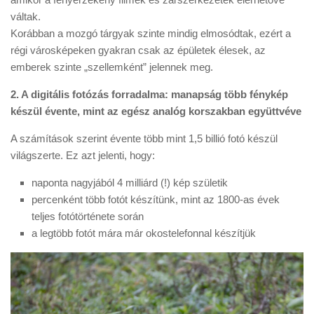
váltak.
Korábban a mozgó tárgyak szinte mindig elmosódtak, ezért a
régi városképeken gyakran csak az épületek élesek, az
emberek szinte „szellemként” jelennek meg.
2. A digitális fotózás forradalma: manapság több fénykép
készül évente, mint az egész analóg korszakban együttvéve
A számítások szerint évente több mint 1,5 billió fotó készül
világszerte. Ez azt jelenti, hogy:
naponta nagyjából 4 milliárd (!) kép születik
percenként több fotót készítünk, mint az 1800-as évek
teljes fotótörténete során
a legtöbb fotót mára már okostelefonnal készítjük