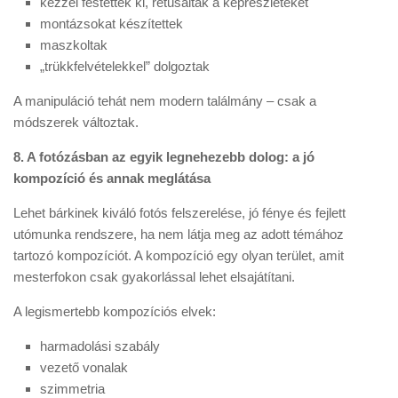
kézzel festették ki, retusálták a képrészleteket
montázsokat készítettek
maszkoltak
„trükkfelvételekkel” dolgoztak
A manipuláció tehát nem modern találmány – csak a
módszerek változtak.
8. A fotózásban az egyik legnehezebb dolog: a jó
kompozíció és annak meglátása
Lehet bárkinek kiváló fotós felszerelése, jó fénye és fejlett
utómunka rendszere, ha nem látja meg az adott témához
tartozó kompozíciót. A kompozíció egy olyan terület, amit
mesterfokon csak gyakorlással lehet elsajátítani.
A legismertebb kompozíciós elvek:
harmadolási szabály
vezető vonalak
szimmetria