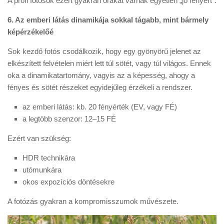
A profi fotósok ezért gyakran órákat várnak egyetlen „jó fényért”.
6. Az emberi látás dinamikája sokkal tágabb, mint bármely
képérzékelőé
Sok kezdő fotós csodálkozik, hogy egy gyönyörű jelenet az
elkészített felvételen miért lett túl sötét, vagy túl világos. Ennek
oka a dinamikatartomány, vagyis az a képesség, ahogy a
fényes és sötét részeket egyidejűleg érzékeli a rendszer.
az emberi látás: kb. 20 fényérték (EV, vagy FÉ)
a legtöbb szenzor: 12–15 FÉ
Ezért van szükség:
HDR technikára
utómunkára
okos expozíciós döntésekre
A fotózás gyakran a kompromisszumok művészete.