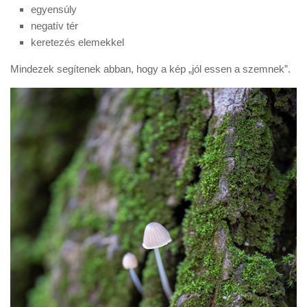
egyensúly
negatív tér
keretezés elemekkel
Mindezek segítenek abban, hogy a kép „jól essen a szemnek”.