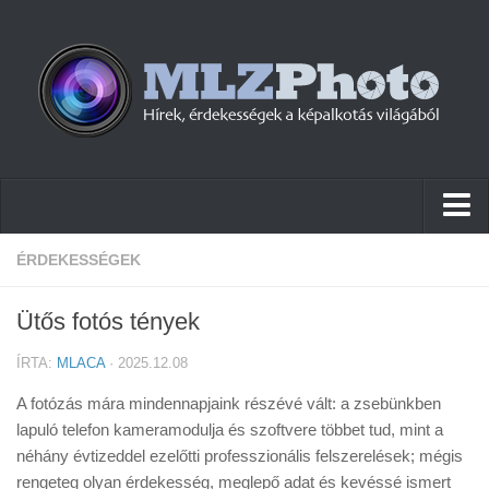
Hírek
ÉRDEKESSÉGEK
Pletykák
Ütős fotós tények
Cikkek
ÍRTA:
MLACA
· 2025.12.08
Szoftver
A fotózás mára mindennapjaink részévé vált: a zsebünkben
Firmware
lapuló telefon kameramodulja és szoftvere többet tud, mint a
néhány évtizeddel ezelőtti professzionális felszerelések; mégis
Tudástár
rengeteg olyan érdekesség, meglepő adat és kevéssé ismert