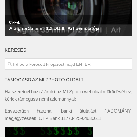
KERESÉS
TÁMOGASD AZ MLZPHOTO OLDALT!
Ha szeretnél hozzájárulni az MLZphoto weboldal működéséhez,
kérlek támogass némi adománnyal:
Egyszerűen használj banki átutalást ("ADOMÁNY"
megjegyzéssel): OTP Bank 11773425-04680611