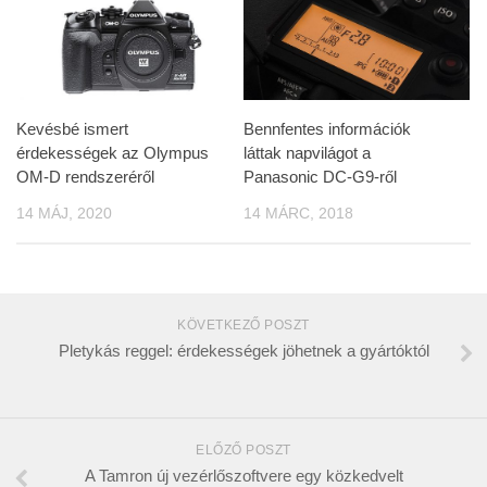
Kevésbé ismert
Bennfentes információk
érdekességek az Olympus
láttak napvilágot a
OM-D rendszeréről
Panasonic DC-G9-ről
14 MÁJ, 2020
14 MÁRC, 2018
KÖVETKEZŐ POSZT
Pletykás reggel: érdekességek jöhetnek a gyártóktól
ELŐZŐ POSZT
A Tamron új vezérlőszoftvere egy közkedvelt