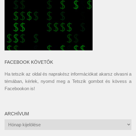
FACEBOOK KÖVETŐK
Ha tetszik az oldal és naprakész információkat akarsz olvasni a
témában, kérlek, nyomd meg a Tetszik gombot és kövess a
Facebookon
is!
ARCHÍVUM
Archívum