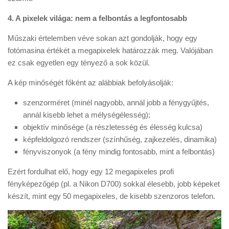
4. A pixelek világa: nem a felbontás a legfontosabb
Műszaki értelemben véve sokan azt gondolják, hogy egy
fotómasina értékét a megapixelek határozzák meg. Valójában
ez csak egyetlen egy tényező a sok közül.
A kép minőségét főként az alábbiak befolyásolják:
szenzorméret (minél nagyobb, annál jobb a fénygyűjtés,
annál kisebb lehet a mélységélesség);
objektív minősége (a részletesség és élesség kulcsa)
képfeldolgozó rendszer (színhűség, zajkezelés, dinamika)
fényviszonyok (a fény mindig fontosabb, mint a felbontás)
Ezért fordulhat elő, hogy egy 12 megapixeles profi
fényképezőgép (pl. a Nikon D700) sokkal élesebb, jobb képeket
készít, mint egy 50 megapixeles, de kisebb szenzoros telefon.