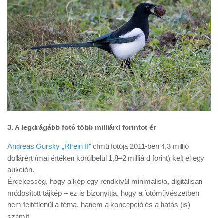
3. A legdrágább fotó több milliárd forintot ér
Andreas Gursky „Rhein II”
című fotója 2011-ben 4,3 millió
dollárért (mai értéken körülbelül 1,8–2 milliárd forint) kelt el egy
aukción.
Érdekesség, hogy a kép egy rendkívül minimalista, digitálisan
módosított tájkép – ez is bizonyítja, hogy a fotóművészetben
nem feltétlenül a téma, hanem a koncepció és a hatás (is)
számít.