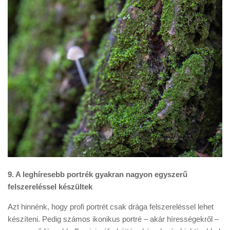
9. A leghíresebb portrék gyakran nagyon egyszerű
felszereléssel készültek
Azt hinnénk, hogy profi portrét csak drága felszereléssel lehet
készíteni. Pedig számos ikonikus portré – akár hírességekről –