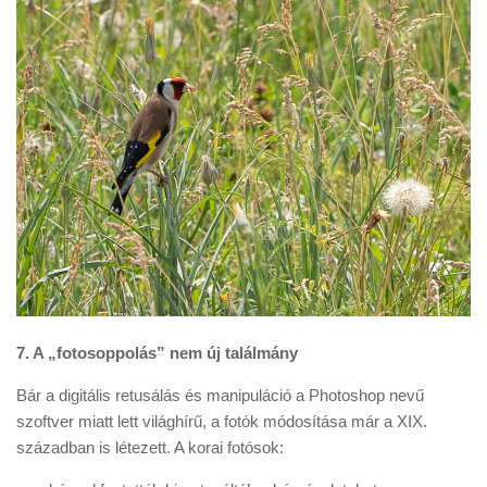
7. A „fotosoppolás” nem új találmány
Bár a digitális retusálás és manipuláció a Photoshop nevű
szoftver miatt lett világhírű, a fotók módosítása már a XIX.
században is létezett. A korai fotósok: