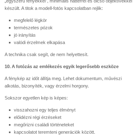
„egyszerű fényekkel”, minimális háttérrel és olcsó objektívekkel
készült. A titok a modell-fotós kapcsolatban rejlik:
megfelelő légkör
természetes pózok
jó irányítás
valódi érzelmek elkapása
A technika csak segít, de nem helyettesít.
10. A fotózás az emlékezés egyik legerősebb eszköze
A fénykép az időt állítja meg. Lehet dokumentum, művészi
alkotás, bizonyíték, vagy érzelmi horgony.
Sokszor egyetlen kép is képes:
visszahozni egy teljes élményt
előidézni régi érzéseket
megőrizni családi történeteket
kapcsolatot teremteni generációk között.