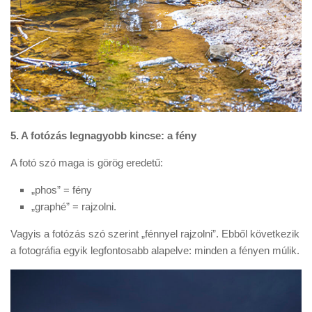
5. A fotózás legnagyobb kincse: a fény
A fotó szó maga is görög eredetű:
„phos” = fény
„graphé” = rajzolni.
Vagyis a fotózás szó szerint „fénnyel rajzolni”. Ebből következik
a fotográfia egyik legfontosabb alapelve: minden a fényen múlik.