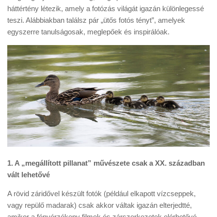
Tanácsok
háttértény létezik, amely a fotózás világát igazán különlegessé
teszi. Alábbiakban találsz pár „ütős fotós tényt”, amelyek
Érdekességek
egyszerre tanulságosak, meglepőek és inspirálóak.
Helyszíni Riport
E-BB
1. A „megállított pillanat” művészete csak a XX. században
vált lehetővé
A rövid záridővel készült fotók (például elkapott vízcseppek,
vagy repülő madarak) csak akkor váltak igazán elterjedtté,
amikor a fényérzékeny filmek és zárszerkezetek elérhetővé