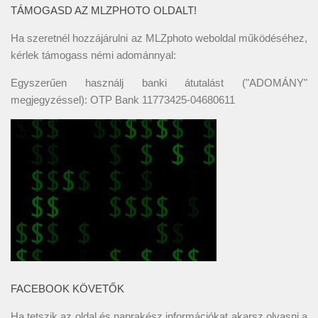
TÁMOGASD AZ MLZPHOTO OLDALT!
Ha szeretnél hozzájárulni az MLZphoto weboldal működéséhez,
kérlek támogass némi adománnyal:
Egyszerűen használj banki átutalást ("ADOMÁNY"
megjegyzéssel): OTP Bank 11773425-04680611
FACEBOOK KÖVETŐK
Ha tetszik az oldal és naprakész információkat akarsz olvasni a