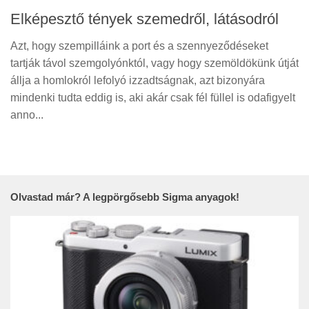
Elképesztő tények szemedről, látásodról
Azt, hogy szempilláink a port és a szennyeződéseket
tartják távol szemgolyónktól, vagy hogy szemöldökünk útját
állja a homlokról lefolyó izzadtságnak, azt bizonyára
mindenki tudta eddig is, aki akár csak fél füllel is odafigyelt
anno...
Olvastad már? A legpörgősebb Sigma anyagok!