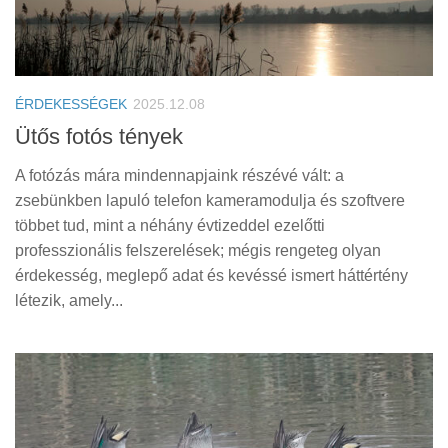
ÉRDEKESSÉGEK
2025.12.08
Ütős fotós tények
A fotózás mára mindennapjaink részévé vált: a
zsebünkben lapuló telefon kameramodulja és szoftvere
többet tud, mint a néhány évtizeddel ezelőtti
professzionális felszerelések; mégis rengeteg olyan
érdekesség, meglepő adat és kevéssé ismert háttértény
létezik, amely...