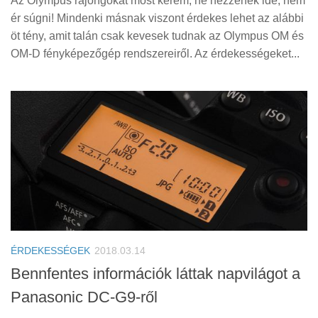
Az Olympus rajongókat most kérem, ne nézzenek ide, nem
ér súgni! Mindenki másnak viszont érdekes lehet az alábbi
öt tény, amit talán csak kevesek tudnak az Olympus OM és
OM-D fényképezőgép rendszereiről. Az érdekességeket...
ÉRDEKESSÉGEK
2018.03.14
Bennfentes információk láttak napvilágot a
Panasonic DC-G9-ről