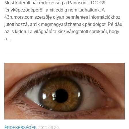
Most kiderült pár érdekesség a Panasonic DC-G9
fényképezőgépéről, amit eddig nem tudhattunk. A
43rumors.com szerzője olyan bennfentes információkhoz
jutott hozzá, amik megmagyarázhatnak pár dolgot. Például
az is kiderül a világhálóra kiszivárogtatott sorokból, hogy
a...
ÉRDEKESSÉGEK
2011.06.20