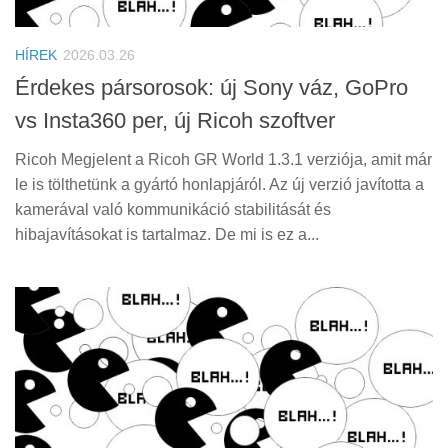
Tanácsok
Érdekességek
HÍREK
2026.03.26
Helyszíni Riport
Érdekes pársorosok: új Sony váz, GoPro
vs Insta360 per, új Ricoh szoftver
E-BB
Ricoh Megjelent a Ricoh GR World 1.3.1 verziója, amit már
le is tölthetünk a gyártó honlapjáról. Az új verzió javította a
kamerával való kommunikáció stabilitását és
hibajavításokat is tartalmaz. De mi is ez a...