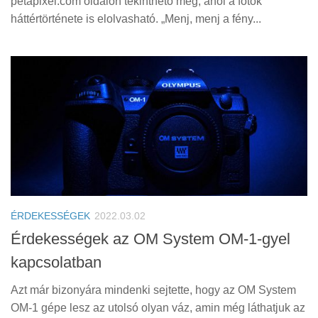
petapixel.com oldalon tekinthető meg, ahol a fotók
háttértörténete is elolvasható. „Menj, menj a fény...
ÉRDEKESSÉGEK
2022.03.02
Érdekességek az OM System OM-1-gyel
kapcsolatban
Azt már bizonyára mindenki sejtette, hogy az OM System
OM-1 gépe lesz az utolsó olyan váz, amin még láthatjuk az