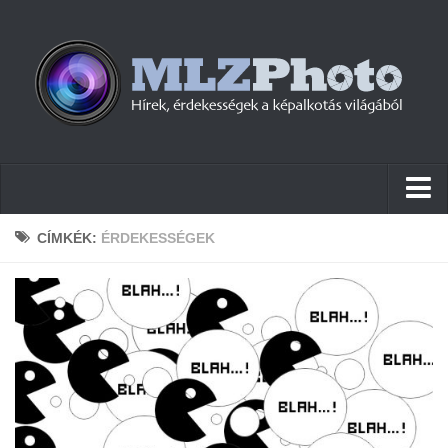
Hírek
CÍMKÉK:
ÉRDEKESSÉGEK
Pletykák
Cikkek
Szoftver
Firmware
Tudástár