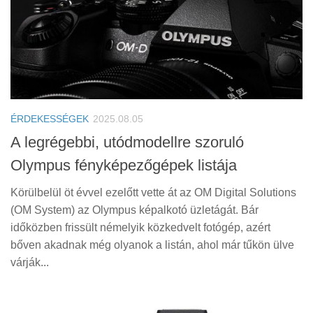
ÉRDEKESSÉGEK
2025.08.05
A legrégebbi, utódmodellre szoruló
Olympus fényképezőgépek listája
Körülbelül öt évvel ezelőtt vette át az OM Digital Solutions
(OM System) az Olympus képalkotó üzletágát. Bár
időközben frissült némelyik közkedvelt fotógép, azért
bőven akadnak még olyanok a listán, ahol már tűkön ülve
várják...