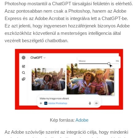
Tanácsok
Photoshop mostantól a ChatGPT társalgási felületén is elérhető.
Azaz pontosabban nem csak a Photoshop, hanem az Adobe
Érdekességek
Express és az Adobe Acrobat is integrálva lett a ChatGPT-be.
Helyszíni Riport
Ez azt jelenti, hogy ingyenesen hozzáférjenek bizonyos Adobe
eszközökhöz közvetlenül a mesterséges intelligencia által
E-BB
vezérelt beszélgető chatbotban.
Kép forrása:
Adobe
Az Adobe szóvivője szerint az integráció célja, hogy mindenki