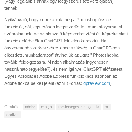
(vagy legalábbis annak egy leegyszerűsített verziójában)
tennék.
Nyilvánvaló, hogy nem kapjuk meg a Photoshop összes
funkcióját, sőt, egy erősen leegyszerűsített munkafolyamattal
számolhatunk, de az alapvető képszerkesztési és képretusálási
funkciók elérhetők a ChatGPT felületén keresztül. Ha
összetettebb szerkesztésre lenne szükség, a ChatGPT-ben
elkezdett „munkadarabot” átvihetjük az „igazi” Photoshopba
további feldolgozásra. Minden alkalmazás ingyenesen
használható (egyelőre?), és nem igényel ChatGPT előfizetést.
Egyes Acrobat és Adobe Express funkciókhoz azonban az
Adobe fiókba be kell jelentkezni. (Forrás:
dpreview.com
)
Címkék:
adobe
chatgpt
mesterséges intelligencia
mi
szoftver