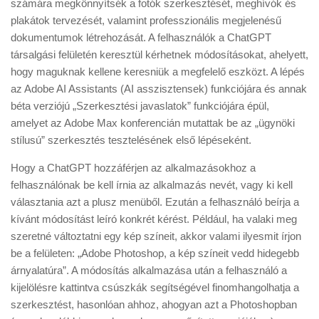
számára megkönnyítsék a fotók szerkesztését, meghívók és
plakátok tervezését, valamint professzionális megjelenésű
dokumentumok létrehozását. A felhasználók a ChatGPT
társalgási felületén keresztül kérhetnek módosításokat, ahelyett,
hogy maguknak kellene keresniük a megfelelő eszközt. A lépés
az Adobe AI Assistants (AI asszisztensek) funkciójára és annak
béta verziójú „Szerkesztési javaslatok” funkciójára épül,
amelyet az Adobe Max konferencián mutattak be az „ügynöki
stílusú” szerkesztés tesztelésének első lépéseként.
Hogy a ChatGPT hozzáférjen az alkalmazásokhoz a
felhasználónak be kell írnia az alkalmazás nevét, vagy ki kell
választania azt a plusz menüből. Ezután a felhasználó beírja a
kívánt módosítást leíró konkrét kérést. Például, ha valaki meg
szeretné változtatni egy kép színeit, akkor valami ilyesmit írjon
be a felületen: „Adobe Photoshop, a kép színeit vedd hidegebb
árnyalatúra”. A módosítás alkalmazása után a felhasználó a
kijelölésre kattintva csúszkák segítségével finomhangolhatja a
szerkesztést, hasonlóan ahhoz, ahogyan azt a Photoshopban