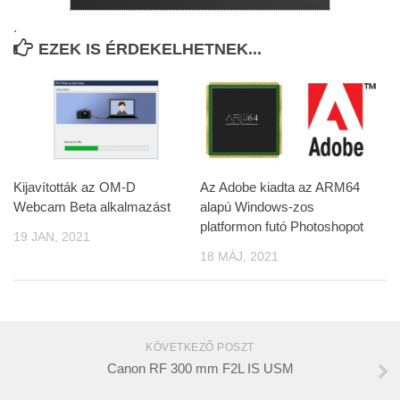
.
EZEK IS ÉRDEKELHETNEK...
Kijavították az OM-D
Az Adobe kiadta az ARM64
Webcam Beta alkalmazást
alapú Windows-zos
platformon futó Photoshopot
19 JAN, 2021
18 MÁJ, 2021
KÖVETKEZŐ POSZT
Canon RF 300 mm F2L IS USM