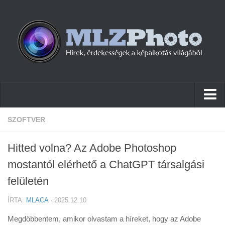
Hírek
SZOFTVER
Pletykák
Hitted volna? Az Adobe Photoshop
Cikkek
mostantól elérhető a ChatGPT társalgási
Szoftver
felületén
Firmware
ÍRTA:
MLACA
· 2025.12.10
Tudástár
Megdöbbentem, amikor olvastam a híreket, hogy az Adobe