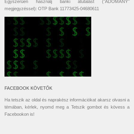
Egyszerűen használj banki átutalást ("ADOMÁNY"
megjegyzéssel): OTP Bank 11773425-04680611
FACEBOOK KÖVETŐK
Ha tetszik az oldal és naprakész információkat akarsz olvasni a
témában, kérlek, nyomd meg a Tetszik gombot és kövess a
Facebookon
is!