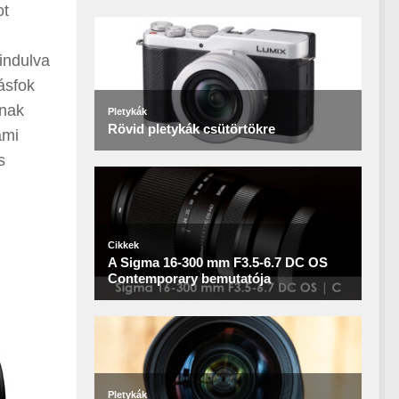
ot
indulva
ásfok
knak
ami
s