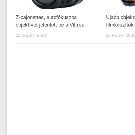
Z-bajonettes, autofókuszos
Újabb objekt
objektívet jelentett be a Viltrox
filmkészítők
22 SZEPT, 2021
17 FEBR, 202