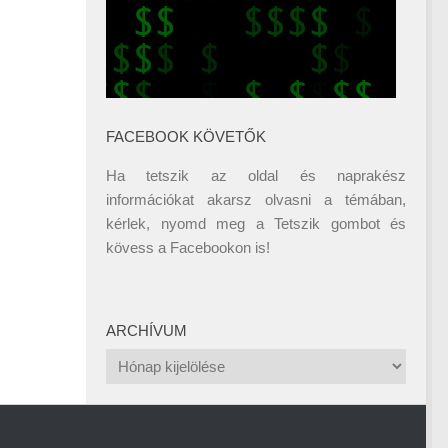
FACEBOOK KÖVETŐK
Ha tetszik az oldal és naprakész
információkat akarsz olvasni a témában,
kérlek, nyomd meg a Tetszik gombot és
kövess a
Facebookon
is!
ARCHÍVUM
Archívum