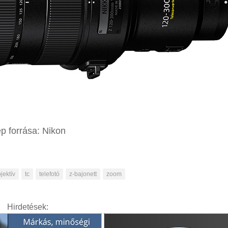
p forrása: Nikon
jektív
tc
telefotó
z-bajonett
zoom
Hirdetések: