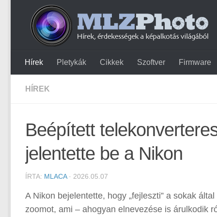
Hírek
Pletykák
Cikkek
Szoftver
Firmware
HÍREK
Beépített telekonvertere
jelentette be a Nikon
ÍRTA:
MLACA
· 2026.05.07
A Nikon bejelentette, hogy „fejleszti” a sokak által
zoomot, ami – ahogyan elnevezése is árulkodik ról