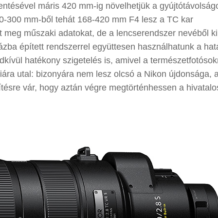
lentésével máris 420 mm-ig növelhetjük a gyújtótávolság
120-300 mm-ből tehát 168-420 mm F4 lesz a TC kar
tt meg műszaki adatokat, de a lencserendszer nevéből ki
a vázba épített rendszerrel együttesen használhatunk a hat
dkívül hatékony szigetelés is, amivel a természetfotóso
riára utal: bizonyára nem lesz olcsó a Nikon újdonsága, 
ítésre vár, hogy aztán végre megtörténhessen a hivatalo