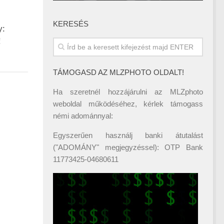
KERESÉS
y:
!
TÁMOGASD AZ MLZPHOTO OLDALT!
Ha szeretnél hozzájárulni az MLZphoto
weboldal működéséhez, kérlek támogass
némi adománnyal:
Egyszerűen használj banki átutalást
("ADOMÁNY" megjegyzéssel): OTP Bank
11773425-04680611