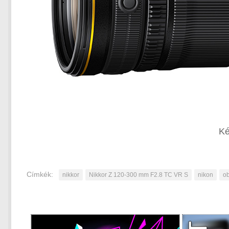
Ké
Címkék:
nikkor
Nikkor Z 120-300 mm F2.8 TC VR S
nikon
ob