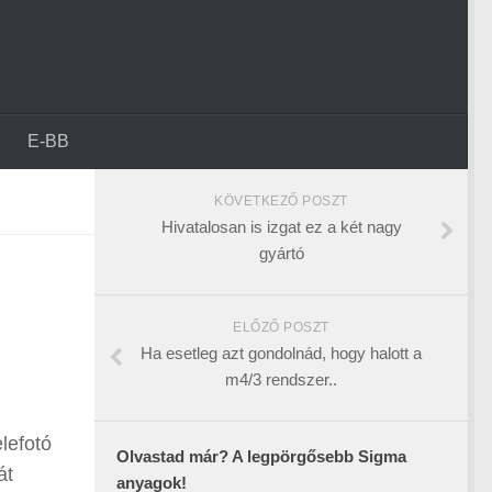
E-BB
KÖVETKEZŐ POSZT
Hivatalosan is izgat ez a két nagy
gyártó
ELŐZŐ POSZT
Ha esetleg azt gondolnád, hogy halott a
m4/3 rendszer..
lefotó
Olvastad már? A legpörgősebb Sigma
át
anyagok!