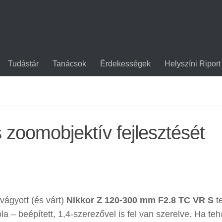
Tudástár
Tanácsok
Érdekességek
Helyszíni Riport
s zoomobjektív fejlesztését
 vágyott (és várt)
Nikkor Z 120-300 mm F2.8 TC VR S
te
a – beépített, 1,4-szerezővel is fel van szerelve. Ha teh