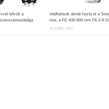
ívvel bővült a
Vadfotósok álmát hozta el a Son
 szerszámosládája
íme, a FE 400-800 mm F6.3-8 G
0
26 FEBR, 2025