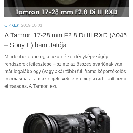
CIKKEK
2019.10.01
A Tamron 17-28 mm F2.8 Di III RXD (A046
– Sony E) bemutatója
Mindenhol dübörög a tükörnélküli fényképezőgép-
rendszerek fejlesztése – szinte az összes gyártónak van
már legalább egy (vagy akár több) full frame képérzékelős
fotómasinája, ám az objektívek terén még akad itt-ott némi
elmaradás. A Tamron ezt...