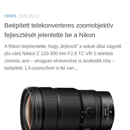
Tanácsok
Érdekességek
HÍREK
2026.05.07
Helyszíni Riport
Beépített telekonverteres zoomobjektív
fejlesztését jelentette be a Nikon
E-BB
A Nikon bejelentette, hogy „fejleszti” a sokak által vágyott
(és várt) Nikkor Z 120-300 mm F2.8 TC VR S telefotó
zoomot, ami – ahogyan elnevezése is árulkodik róla –
beépített, 1,4-szerezővel is fel van...