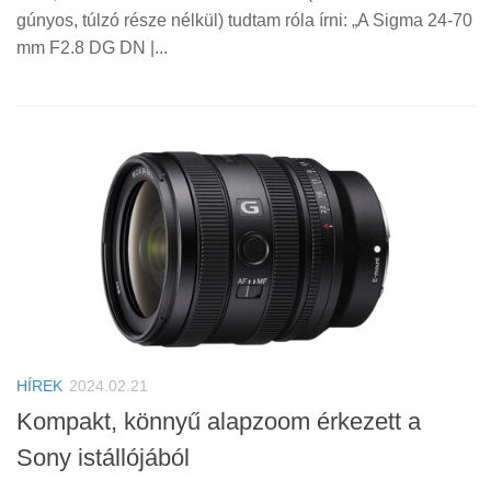
gúnyos, túlzó része nélkül) tudtam róla írni: „A Sigma 24-70
mm F2.8 DG DN |...
HÍREK
2024.02.21
Kompakt, könnyű alapzoom érkezett a
Sony istállójából