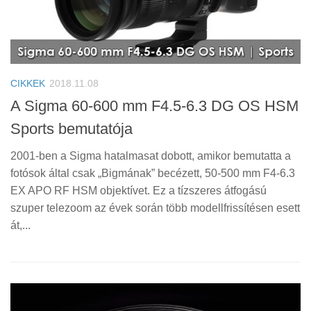
CIKKEK
2018.11.08
A Sigma 60-600 mm F4.5-6.3 DG OS HSM
Sports bemutatója
2001-ben a Sigma hatalmasat dobott, amikor bemutatta a
fotósok által csak „Bigmának” becézett, 50-500 mm F4-6.3
EX APO RF HSM objektívet. Ez a tízszeres átfogású
szuper telezoom az évek során több modellfrissítésen esett
át,...