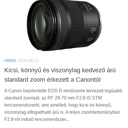
HÍREK
2024.09.12
Kicsi, könnyű és viszonylag kedvező árú
standard zoom érkezett a Canontól
A Canon bejelentette EOS R rendszerre tervezett legújabb
standard zoomját, az RF 28-70 mm F2.8 IS STM
lencserendszerét, ami amellett, hogy kicsi és könnyű,
viszonylag elfogadható árú is. A teljes zoomtartományban
F2.8-ról induló lencserendszer...