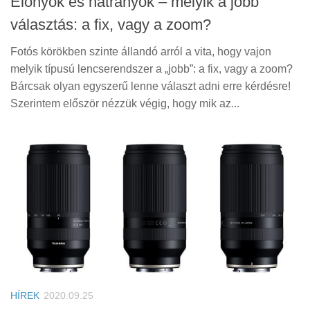
Előnyök és hátrányok – melyik a jobb
választás: a fix, vagy a zoom?
Fotós körökben szinte állandó arról a vita, hogy vajon
melyik típusú lencserendszer a „jobb”: a fix, vagy a zoom?
Bárcsak olyan egyszerű lenne választ adni erre kérdésre!
Szerintem először nézzük végig, hogy mik az...
HÍREK
2020.09.25