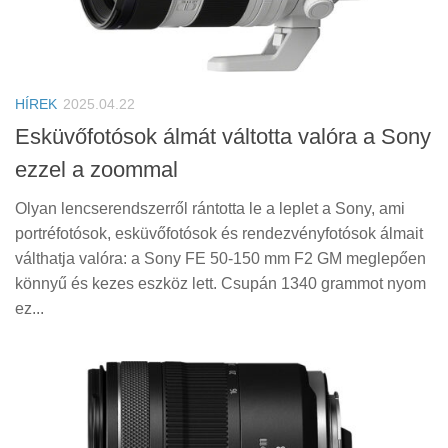
HÍREK
2025.04.22
Esküvőfotósok álmát váltotta valóra a Sony
ezzel a zoommal
Olyan lencserendszerről rántotta le a leplet a Sony, ami
portréfotósok, esküvőfotósok és rendezvényfotósok álmait
válthatja valóra: a Sony FE 50-150 mm F2 GM meglepően
könnyű és kezes eszköz lett. Csupán 1340 grammot nyom
ez...