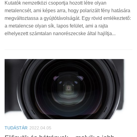
Kutatók nemzetközi csoportja hozott létre olyan
metalencsét, ami képes arra, hogy polarizált fény hatására
megváltoztassa a gyújtótávolságát. Egy rövid emlékeztető:
a metalencse olyan sík, lapos felület, ami a rajta
elhelyezett számtalan nanorészecske által hajlítja...
TUDÁSTÁR
2022.04.05