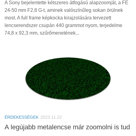
A Sony bejelentette kétszeres átfogású alapzoomját, a FE
24-50 mm F2.8 G-t, aminek valószínűleg sokan örülnek
most. A full frame képkocka kirajzolására tervezett
lencserendszer csupán 440 grammot nyom, terjedelme
74,8 x 92,3 mm, szűrőmenetének...
ÉRDEKESSÉGEK
2023.11.22
A legújabb metalencse már zoomolni is tud