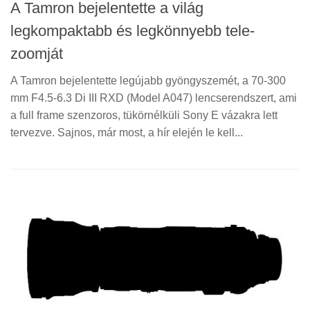
A Tamron bejelentette a világ
legkompaktabb és legkönnyebb tele-
zoomját
A Tamron bejelentette legújabb gyöngyszemét, a 70-300
mm F4.5-6.3 Di III RXD (Model A047) lencserendszert, ami
a full frame szenzoros, tükörnélküli Sony E vázakra lett
tervezve. Sajnos, már most, a hír elején le kell...