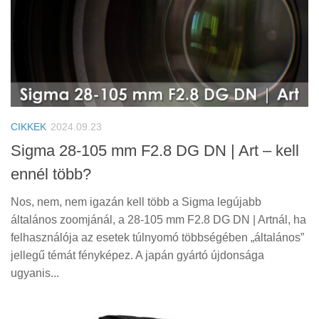
CIKKEK
2024.09.23
Sigma 28-105 mm F2.8 DG DN | Art – kell
ennél több?
Nos, nem, nem igazán kell több a Sigma legújabb
általános zoomjánál, a 28-105 mm F2.8 DG DN | Artnál, ha
felhasználója az esetek túlnyomó többségében „általános”
jellegű témát fényképez. A japán gyártó újdonsága
ugyanis...