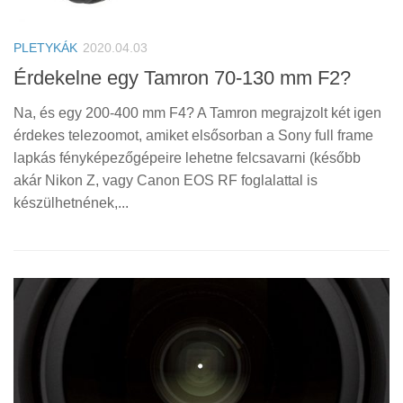
PLETYKÁK
2020.04.03
Érdekelne egy Tamron 70-130 mm F2?
Na, és egy 200-400 mm F4? A Tamron megrajzolt két igen
érdekes telezoomot, amiket elsősorban a Sony full frame
lapkás fényképezőgépeire lehetne felcsavarni (később
akár Nikon Z, vagy Canon EOS RF foglalattal is
készülhetnének,...