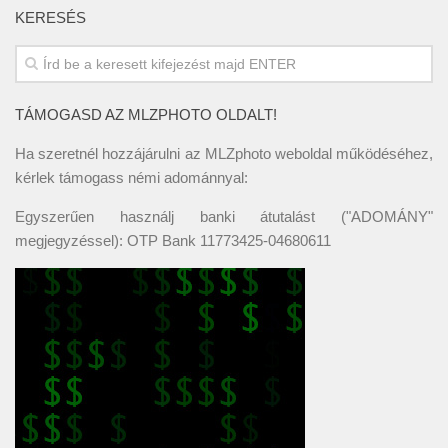
KERESÉS
TÁMOGASD AZ MLZPHOTO OLDALT!
Ha szeretnél hozzájárulni az MLZphoto weboldal működéséhez,
kérlek támogass némi adománnyal:
Egyszerűen használj banki átutalást ("ADOMÁNY"
megjegyzéssel): OTP Bank 11773425-04680611