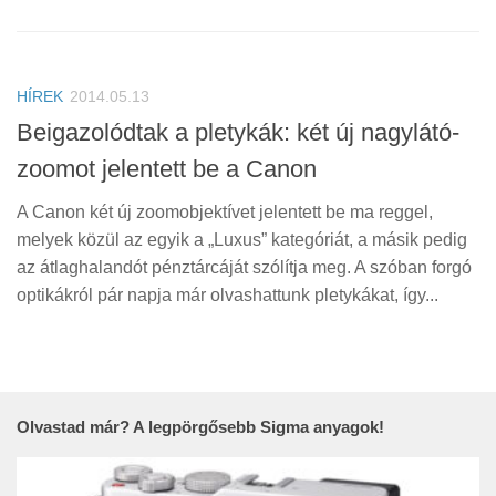
HÍREK
2014.05.13
Beigazolódtak a pletykák: két új nagylátó-
zoomot jelentett be a Canon
A Canon két új zoomobjektívet jelentett be ma reggel,
melyek közül az egyik a „Luxus” kategóriát, a másik pedig
az átlaghalandót pénztárcáját szólítja meg. A szóban forgó
optikákról pár napja már olvashattunk pletykákat, így...
Olvastad már? A legpörgősebb Sigma anyagok!