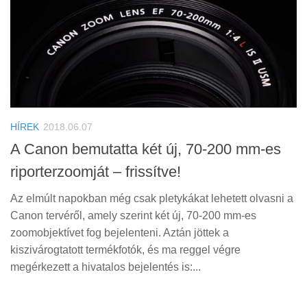
HÍREK
2018.06.07
A Canon bemutatta két új, 70-200 mm-es
riporterzoomját – frissítve!
Az elmúlt napokban még csak pletykákat lehetett olvasni a
Canon tervéről, amely szerint két új, 70-200 mm-es
zoomobjektívet fog bejelenteni. Aztán jöttek a
kiszivárogtatott termékfotók, és ma reggel végre
megérkezett a hivatalos bejelentés is:...