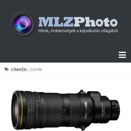
Hírek
CÍMKÉK:
ZOOM
Pletykák
Cikkek
Szoftver
Firmware
Tudástár