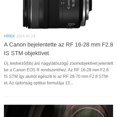
HÍREK
2025.01.23
A Canon bejelentette az RF 16-28 mm F2.8
IS STM objektívet
Új, kedvező(bb) árú nagylátószögű zoomobjektívet jelentett
be a Canon EOS R rendszeréhez. Az RF 16-28 mm F2.8
IS STM így alulról egészíti ki az RF 28-70 mm F2.8 STM-
et. Az újdonság optikai formulája 13...