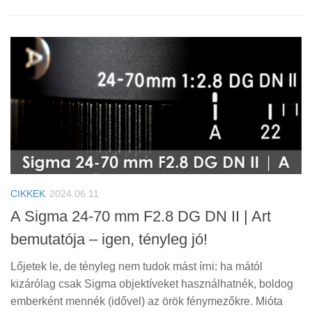
CIKKEK
2024.06.11
A Sigma 24-70 mm F2.8 DG DN II | Art
bemutatója – igen, tényleg jó!
Lőjetek le, de tényleg nem tudok mást írni: ha mától
kizárólag csak Sigma objektíveket használhatnék, boldog
emberként mennék (idővel) az örök fénymezőkre. Mióta