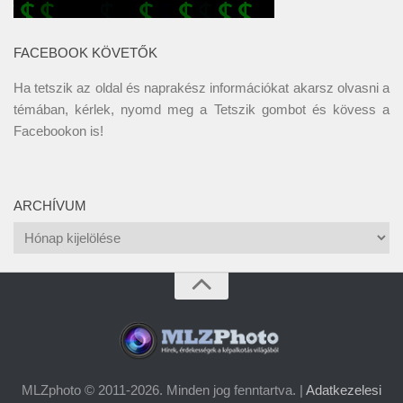
FACEBOOK KÖVETŐK
Ha tetszik az oldal és naprakész információkat akarsz olvasni a
témában, kérlek, nyomd meg a Tetszik gombot és kövess a
Facebookon
is!
ARCHÍVUM
Archívum
MLZphoto © 2011-2026. Minden jog fenntartva. |
Adatkezelesi