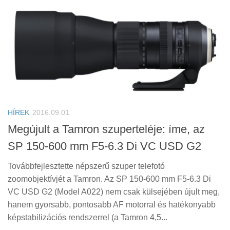
HÍREK
2016.09.01
Megújult a Tamron szuperteléje: íme, az
SP 150-600 mm F5-6.3 Di VC USD G2
Továbbfejlesztette népszerű szuper telefotó
zoomobjektívjét a Tamron. Az SP 150-600 mm F5-6.3 Di
VC USD G2 (Model A022) nem csak külsejében újult meg,
hanem gyorsabb, pontosabb AF motorral és hatékonyabb
képstabilizációs rendszerrel (a Tamron 4,5...