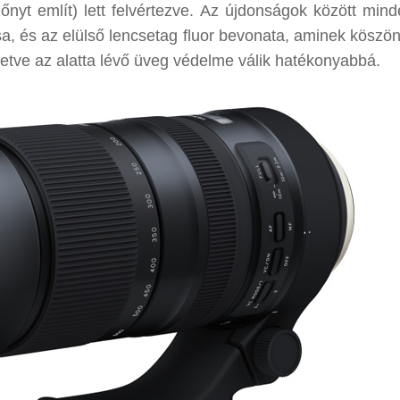
lőnyt említ) lett felvértezve. Az újdonságok között min
, és az elülső lencsetag fluor bevonata, aminek köszö
letve az alatta lévő üveg védelme válik hatékonyabbá.