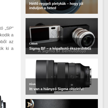
tó „SP”
kodik a
bből az
ik ki a