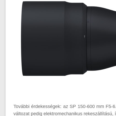
További érdekességek: az SP 150-600 mm F5-6.3
változat pedig elektromechanikus rekeszállítású, í