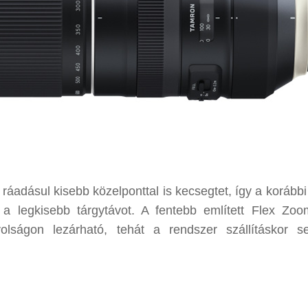
dásul kisebb közelponttal is kecsegtet, így a korábbi
i a legkisebb tárgytávot. A fentebb említett Flex Zo
ávolságon lezárható, tehát a rendszer szállításkor 