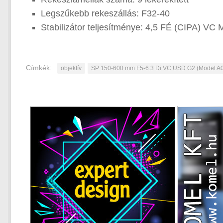
Legszűkebb rekeszállás: F32-40
Stabilizátor teljesítménye: 4,5 FÉ (CIPA) V
Címkék:
objektív
SP 150-600 mm F5-6.3 Di VC USD G2 (Model A