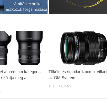
el a prémium kategória
Tökéletes standardzoomot villant
 szólítja meg a
az OM System
15 FEBR, 2022
6