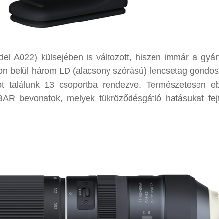
A022) külsejében is változott, hiszen immár a gyár
uson belül három LD (alacsony szórású) lencsetag gondos
got találunk 13 csoportba rendezve. Természetesen e
 bevonatok, melyek tükröződésgátló hatásukat fejt