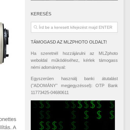
KERESÉS
TÁMOGASD AZ MLZPHOTO OLDALT!
Ha szeretnél hozzájárulni az MLZphoto
weboldal működéséhez, kérlek támogass
némi adománnyal:
Egyszerűen használj banki átutalást
("ADOMÁNY" megjegyzéssel): OTP Bank
11773425-04680611
onettes
lítás. A