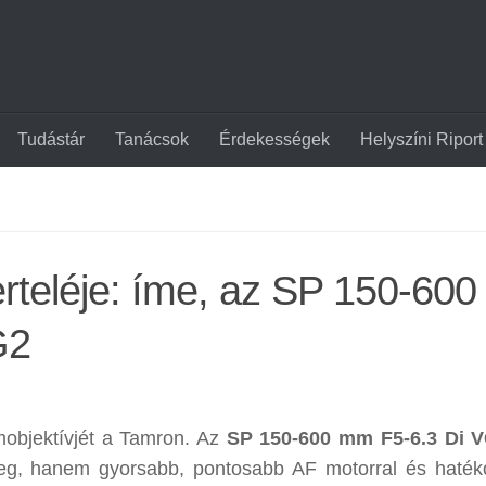
Tudástár
Tanácsok
Érdekességek
Helyszíni Riport
rteléje: íme, az SP 150-600
G2
mobjektívjét a Tamron. Az
SP 150-600 mm F5-6.3 Di 
eg, hanem gyorsabb, pontosabb AF motorral és haté