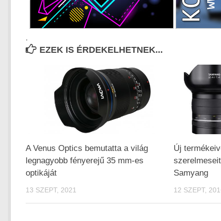
.
EZEK IS ÉRDEKELHETNEK...
A Venus Optics bemutatta a világ
Új termékeiv
legnagyobb fényerejű 35 mm-es
szerelmeseit
optikáját
Samyang
13 SZEPT, 2021
12 SZEPT, 201