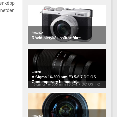
denképp
nhetően