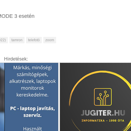
C MODE 3 esetén
022)
tamron
telefotó
zoom
Hirdetések: