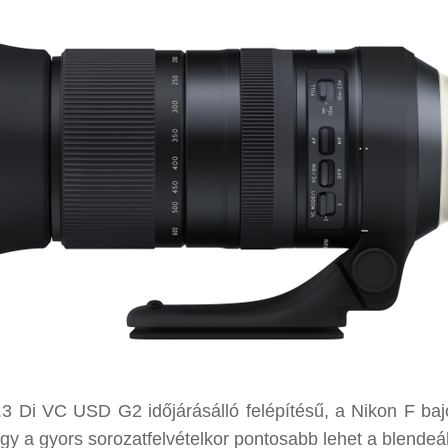
 Di VC USD G2 időjárásálló felépítésű, a Nikon F baj
gy a gyors sorozatfelvételkor pontosabb lehet a blendeál