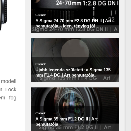
 modell
om Lock
sem fog