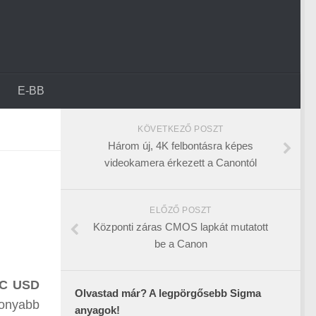
E-BB
KÖVETKEZŐ POSZT
Három új, 4K felbontásra képes
videokamera érkezett a Canontól
ELŐZŐ POSZT
Központi záras CMOS lapkát mutatott
be a Canon
VC USD
Olvastad már? A legpörgősebb Sigma
konyabb
anyagok!