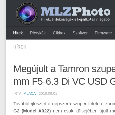
Hírek
Pletykák
Cikkek
Szoftver
Firmware
HÍREK
Megújult a Tamron szupe
mm F5-6.3 Di VC USD 
ÍRTA:
MLACA
· 2016.09.01
Továbbfejlesztette népszerű szuper telefotó zoo
G2 (Model A022)
nem csak külsejében újult m