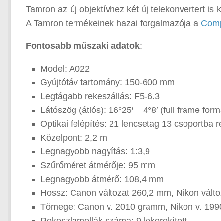
Tamron az új objektívhez két új telekonvertert is k
A Tamron termékeinek hazai forgalmazója a
Comp
Fontosabb műszaki adatok
:
Model: A022
Gyújtótáv tartomány: 150-600 mm
Legtágabb rekeszállás: F5-6.3
Látószög (átlós): 16°25′ – 4°8′ (full frame f
Optikai felépítés: 21 lencsetag 13 csoportba 
Közelpont: 2,2 m
Legnagyobb nagyítás: 1:3,9
Szűrőméret átmérője: 95 mm
Legnagyobb átmérő: 108,4 mm
Hossz: Canon változat 260,2 mm, Nikon vált
Tömege: Canon v. 2010 gramm, Nikon v. 19
Rekeszlamellák száma: 9 lekerekített