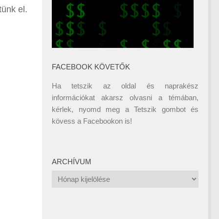
tünk el.
FACEBOOK KÖVETŐK
Ha tetszik az oldal és naprakész
információkat akarsz olvasni a témában,
kérlek, nyomd meg a Tetszik gombot és
kövess a
Facebookon
is!
ARCHÍVUM
Archívum