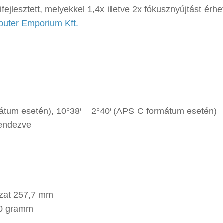
ifejlesztett, melyekkel 1,4x illetve 2x fókusznyújtást érhe
uter Emporium Kft.
ormátum esetén), 10°38′ – 2°40′ (APS-C formátum esetén)
rendezve
ozat 257,7 mm
90 gramm