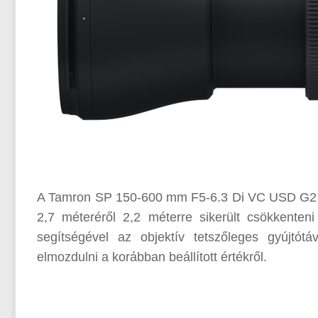
A Tamron SP 150-600 mm F5-6.3 Di VC USD G2 ráa
2,7 méteréről 2,2 méterre sikerült csökkenten
segítségével az objektív tetszőleges gyújtót
elmozdulni a korábban beállított értékről.